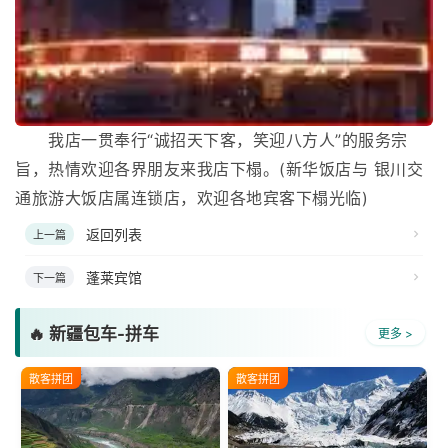
我店一贯奉行“诚招天下客，笑迎八方人”的服务宗
旨，热情欢迎各界朋友来我店下榻。(新华饭店与 银川交
通旅游大饭店属连锁店，欢迎各地宾客下榻光临)
返回列表
上一篇
蓬莱宾馆
下一篇
🔥 新疆包车-拼车
更多 >
散客拼团
散客拼团