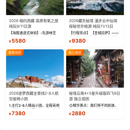
2026·相约西藏·高原有氧之旅
2026藏东秘境 漫步云中仙境·
纯玩9/11日游
探秘世外桃源·纯玩11/13日
【海拔递进式体验】-先游林芝
【行程亮点】 【圣城拉萨】——
(2900米)再访拉萨(3650米)，亲
带上信心与信仰去西藏，行吟拉
5580
9380
¥
¥
测 99%游客零高反 。 【贴心保
萨，感受这座城与生俱来的与众
障】-全程配备便携式制氧机，高
不同！ 【布达拉宫】——集宫殿
反根本不是事儿 ！ 【无人机航
城堡寺院于一体的宏伟建筑，是
散客拼团
独立成团
拍】-雪山/圣湖/...
西藏最完整的古代...
2026逐梦西藏全景线2-8人航
秘境云南4+5星升级版四飞9日
空座椅小团
游 独立成团
1.主打2-8人精品小团，全程采用
◇精华景点：我们将不同民族、
9座航空座椅车型（360度环抱式
不同地域、不同风格的三座古城
7380
2880
¥
¥
座舱），提供VIP级别的舒适出行
—【大理古城、丽江古城、香格
体验 。供氧保障： 2.全程入住舒
里拉、野象谷】呈现给您！...
适型含氧酒店（低海拔的索松村
和林芝除外），并贴心赠...