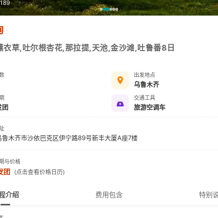
189
询
薰衣草,吐尔根杏花,那拉提,天池,金沙滩,吐鲁番8日
数
出发地点
乌鲁木齐
期
交通工具
发团
旅游空调车
址
乌鲁木齐市沙依巴克区伊宁路89号新丰大厦A座7楼
期与价格
发团
(点击查看价格日历)
程介绍
费用包含
特别