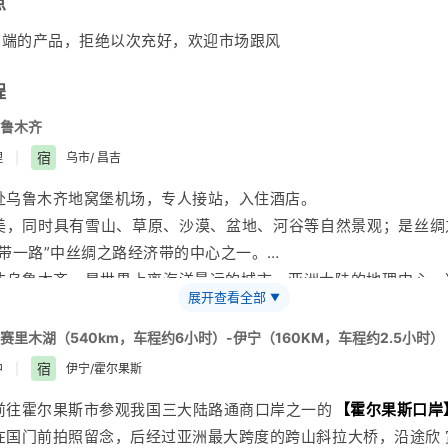
点
高端的产品，拒绝以次充好，欢迎市场跟风
程
乌鲁木齐
宿
理
|
乌市/ 昌吉
赴
乌鲁木齐
地窝堡机场，专人接站，入住酒店。
美，同时具有雪山、草原、沙漠、盆地、河谷等自然景观；是丝绸
一带一路”中丝绸之路经济带的中心之一。
达乌鲁木齐，是世界上离海洋最远的城市、
亚洲
大陆的地理中心。
展开查看全部
▼
程。
机会提前一天短信形式联系客人，因机场高速会出现堵车情况，会
赛里木湖（540km，车程约6小时）-伊宁（160KM，车程约2.5小时）
请谅解；
宿
中
|
伊宁/霍尔果斯
游当天会以短信方式联系客人，告知第二天出发时间，请游客查看短
前往霍尔果斯市参观我国三大陆路通商口岸之一的
【
霍尔果斯口岸
早7点早餐，7点30—8点出发（具体事宜根据导游信息）；
在国门前拍照留念，后经过
亚洲
最大跨度的跨山斜拉大桥，沿途欣 