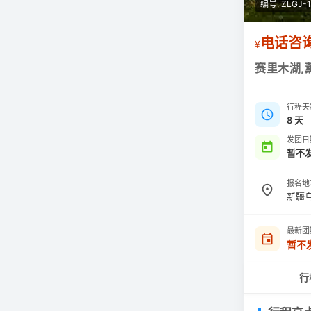
编号: ZLGJ-1
电话咨
¥
赛里木湖,
行程天
8 天
发团日
暂不
报名地
新疆
最新团
暂不
行