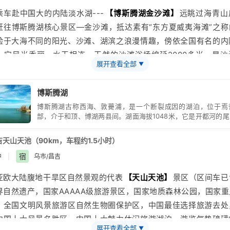
放眼望去，杏花遍地千株万颗，枝根相接，人入其中，隔数尺而只
乘车赴中国大的内陆淡水湖---
【博斯腾湖金沙滩】
远眺过海青山
4月来此，单间花云花雨，粉红缀枝，香风漫漫，灿若云霞，置身
赶往博斯腾湖核心景区—金沙滩，抵达素有“东方夏威夷海滩”之称
海，恍如仙境，后乘车赴和静/和硕
验于大海不同的阳光、沙滩、湖滨之浪漫情趣，傍依全国有名的内
年4月08日左右-初花期：杏花含苞待放，朵朵艳红，如红云朵朵随风
。它风光秀丽，水天相连，天然的沙滩浴场绵延2000多米，是沙
年4月12日左右-盛花期：杏花艳态娇姿，繁花丽色，胭脂万点，占尽
展开查看全部
▼
的绝好去处；游艇、快艇、摩托艇等水上娱乐自费项目让你享尽潇
月17日左右-落花期：杏花如纱，似梦，像雾，花瓣漫天飞舞，一
；金沙滩景区顾名思义，就是一片不小的沙滩，沙滩的另一侧便是
中飘落，占尽春风；
博斯腾湖
,来到金沙滩，自然要在沙滩上走一走。这里游客众多，有在湖里游
博斯腾湖古称西海、敦薨浦，是一个断裂成因的湖泊，位于焉
上的躺椅上晒太阳的，就仿佛在海边一般。在沙滩上零星立着的木
部，介于和顶、博湖两县间。湖面海拔1048米，它是开都河的
，戴着救生圈的小孩儿和下水的大人，把这片偌大的湖水变成了休
雀河的河源，成为一座天然的大型调节水库。
选择,游客可以在这里感受到
新疆
之海的热情，畅游博斯腾湖，继续
吉
天山天池（90km，车程约1.5小时）
天山雄伟景观，感受沧海变迁，途径马兰、库米什、翻越干沟，抵
宿
中
|
乌市/昌吉
住酒店
亚欧大陆腹地干旱区自然景观的代表
【天山
天池
】
景区（区间车已
硕县地处三面环山的山前洪积扇平原地区，受三面环山的遮档，年
界自然遗产，国家AAAAA级
旅游
景区，国家地质森林公园，国家重
上博斯腾湖1107平方公里的水汽蒸发调节，大部分地区气候温和
，全国文明风景旅游区自然生物圈保护区，中国最佳选择旅游去处
无风天气，最佳出游时间为春、夏、秋三季；
中国十大风景名胜区，中国十大魅力休闲旅游湖泊，游览气势磅礡
尔勒
和硕博斯腾湖金沙滩
旅游
度假区的旅游自费项目繁多，有垂钓
展开查看全部
▼