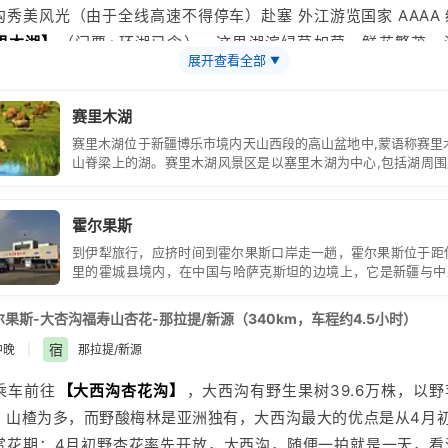
沟
秀美风光（由于全线高速不得停车）赴塞 外江游览国家 AAAA
里木湖
】
（门票+环湖已含），这里湖滨绿草如茵，鲜花繁茂，
展开查看全部
▼
岸雪峰 分立，林海叠峰，湖边的草场，山坡上的毡房错落，牛羊如
，前往霍城县
【薰衣草园】
（门票赠送），参观薰 衣草观光园，
赛里木湖
，后游览薰衣草花田，在薰衣草盛花期，仿佛置身于花的海洋.
赛里木湖位于新疆博乐市境内天山西段的高山盆地中,蒙语称赛里
季赛里木湖景区内早晚温差大白天紫外线较强，请注意防晒；
山脊梁上的湖。赛里木湖风景区是以塞里木湖为中心,包括湖周
季赛里木湖景区区间车有偶尔排队现象，好景人多请您理解；
山地森林和湖滨草原,组成一个湖泊型风景名胜区。
里木湖边上温度比较低，即使是夏天去玩的话也要准备一件外套，避
霍尔果斯
景区门口有招揽骑马生意的人，想要体验的话一定要提前说好价钱、
到伊犁旅行，应挤时间到霍尔果斯口岸走一趟，霍尔果斯位于距
要人带领等等所有细节；
里的霍城县境内，在中国与哈萨克斯坦的边境上，它是新疆与中
里木湖边上温度比较低，即使是夏天去玩的话也要准备一件外套，避
的重要口岸，与红其拉甫、阿拉山口并列为新疆向第三国人开
岸。霍尔果斯口岸镇设于桥以东3千米。霍尔果斯历史上就是商
景区门口有招揽骑马生意的人，想要体验的话一定要提前说好价钱、
尔果斯-
大杏沟福寿山杏花-那拉提/新源（340km，车程约4.5小时）
的丝绸之路北新
要人带领等等所有细节；
宿
中晚
|
那拉提/新源
里的景色也是比较美的，被叫做大西洋的最后一滴眼泪，这里被称作
乘车前往
【大西沟杏花沟】
，大西沟有野生果树39.6万株，以
生态环境；
、山楂为多，而野酸梅林是
亚洲
独有，大西沟最大的优点是从4月
实在
新疆
博尔塔的山脉中，这里也被评为省级的
旅游
名胜景区，也
赏花期：4月初野杏花率先开放，大西沟，随便一拍就是一天，看
区；