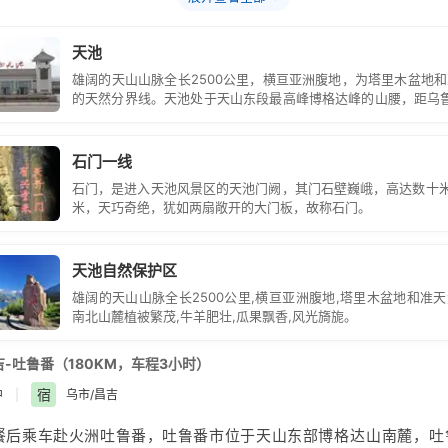
线
参观被誉为天山神目-西王母的洗脚盆的西小天池、东小天池
上降落伞、洗浴中心、水上娱乐城、射箭、网球场、赛马场、沙
南山望雪、远眺天
山东
段最高峰 -博格达峰、海拔5445米、也是
根据自己的喜好选择性游玩，如今已成为很有名气的新疆旅游景点
天池
山），西山观松-景区西岸为郁郁葱葱的天山雪松，远远望去，非
疆旅游线路之一；
雄阔的天山山脉全长2500公里，横亘亚洲腹地，为塔里木盆地
拔2000米生长的奇特而古老的榆树—定海神针。
的天然分界线。天池处于天山东段最高峰博格达峰的山腰，距乌鲁
山天池属于高海拔旅游景区，到天山天池旅游，需要注意防晒，特别
公里，平面海拔1928米，素为有名的游览胜地。
有阴凉处和阳光下温度相差大，带一件薄外套最好，景区内物价较
石门一线
几瓶水；
石门，是进入天池风景区的天池门阙，其门石壁巍峨，高达数十米
，天气凉，请带好御寒的衣物及防滑的鞋。在拍摄时不要仅顾美
米，天巧奇绝，犹如两扇敞开的大门板，故称石门。
双重兼顾。下山时行进速度要慢，走“Z”字形，以免膝盖扭伤；
天池自然保护区
雄阔的天山山脉全长2500公里,横亘亚洲腹地,塔里木盆地和准
南北山麓植被繁茂,牛羊肥壮,瓜果飘香,风光旖旎。
吉-吐鲁番（180KM，车程3小时）
宿
中
|
乌市/昌吉
餐后乘车赴火洲
吐鲁番
，吐鲁番市位于天
山东
部博格达山南麓，吐