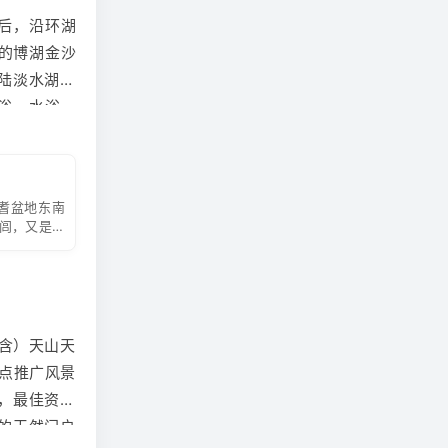
闻其声不见
后，沿环湖
其中，如蹈
的博湖金沙
陆淡水湖博
浮动；
浴、水浴、
春风；
洒惊险刺激
片片花瓣旋转
庞大的博斯
泳的，也有
耆盆地东南
亭子下休息
尾闾，又是孔
闲放松心情
乘车途中欣
达
乌鲁木齐
/
含）天山天
平均风力不
点推广风景
湿润，四季多
，最佳资源
的天然门户
、划艇、潜