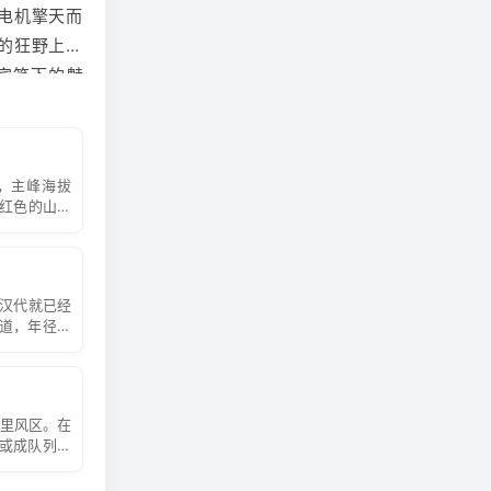
发电机擎天而
的狂野上，
宾笔下的魅
游人展示了坎
利用地下水
里，主峰海拔
用于截取地
赭红色的山体
种时令干鲜
离接触，学
的汉代就已经
多道，年径流
丝绸之路北
要由中生代
“克孜勒塔
百里风区。在
时分，地表在
机或成队列，
、猪油做的