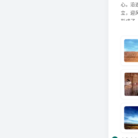
心。沿
立，迎
形成了
力故乡
前往游
儿井穿
的一种
下潜水
参观维
瓜果，
跳一支
新疆
【
道，《
的侏罗
格”，
太阳照
1.吐