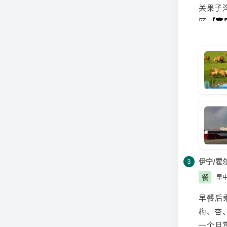
关
果子
区
【
赛
蓝，远
午餐后
的文化
1.夏
2.旺
3.赛
4.在
需不需
5.赛
6.在
伊宁/霍
3
需不需
餐
早
7.这
早餐后
良好的
梅、杏
8.这里
一个月
的风景