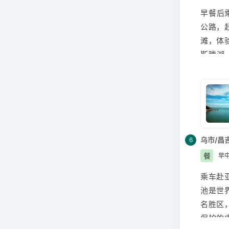
到山梁
早餐后
其影，
公路，
花山花
滩，体
1.每
斯腾湖
2.每
阳光浴
每年4
的感受
着从空
腾湖了
在沙滩
的人们
的不二
乌市/昌
6
赏南疆
餐
早
昌吉
入
乘车赴
1.和
池是世
大，加
名胜区
为晴郎
保护的
新疆
库