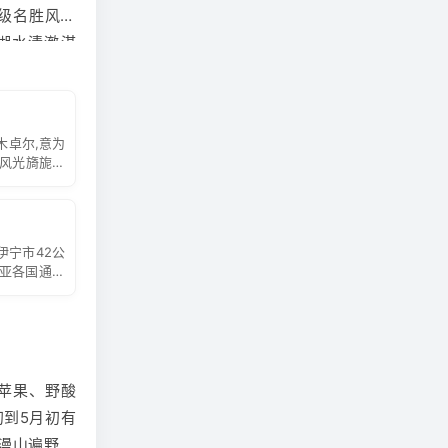
 级名胜风景
湖水清澈湛
云 似锦，
了解薰衣草
木卓尔,意为
围风光旖旎的
免着凉；
往返时间、
伊宁市42公
亚各国通商
免着凉；
放的三大口
道通衢，著名
往返时间、
静海，有着
野苹果、野酸
初到5月初有
是国家级别
漫山遍野的