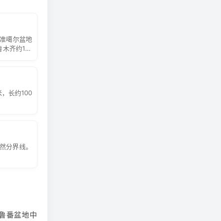
（也叫黑龙
滩排球等项
古游牧民族遥
，是必选的
常壮观，参
和准噶尔盆地
木齐约110
是女性朋友
高，可以自
，长约100
景，却忘脚
天然分界线。
鲁番盆地中