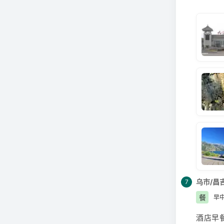
石门一
水、水
潭）、
目，可
拜的圣
新疆南
观在海
1.天
们。还
己带上
坡度大
下，要
乌市/昌
7
餐
早
酒店早