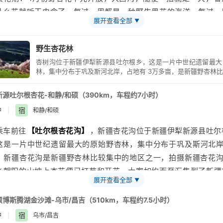
什么花就听天由命了，每过一周都是一种野生果花的海洋，每过一
过在赛里木湖有个比较长的传说，传说这里有着湖怪，而且湖中心的
展开查看全部
▼
面的震撼画卷，是集生态观光、文化体验、休闲度假、修身养性、科
综合
旅游
区，天山松涛、高山草甸、奇花异草、 睡佛古庙，自然山
年的8月初，这里就会有一场比较盛大的活动，蒙古族联合哈萨克
野生杏花林
化相伴，是人与自然 和谐的乐园，是养生度假的的福地这里是世界
场赛里木湖那达慕大会；
杏树沟位于新疆伊犁新源县吐尔根乡，这是一片中世纪遗留最大
基因库，是亚洲唯一野生樱桃李生长地，被国家命 名为“中国野
林，集中分布于巩及斯河北岸，占地有 3万多亩，是新疆野杏林
景区内生长着各类野果约 60 余种，以野苹果、野樱桃李、野杏、
区之一欣赏杏花兼踏春，风光绝佳。
主，大西沟风景秀丽，景观奇异， 春可赏花、夏易避暑、秋可品果
新源
吐尔根杏花-和静/和硕（390km，车程约7小时）
年四季风景迷人。
宿
中
|
和静/和硕
寿山景区春可赏花、夏易避暑、秋可品果、冬易赏雪，一年四季风景
乘车前往
【吐尔根杏花沟】
，
新疆
杏花沟位于新疆
伊犁
新源县吐尔
绎不绝；
这是一片中世纪遗留最大的原始野杏林，集中分布于巩及斯
河北
在1221年，著名道士长春真人，随成吉思汗西征，途经
伊犁
阿力马里
，新疆杏花沟是新疆野杏林比较集中的地区之一，拍摄新疆杏花沟
子请他前去讲道，当时的大西沟庙名振四方，吸引着内地、中亚的
乡朝阳的山坡上杏花便已打苞和开花，大家如约而至汇集到了新疆
庙，即大西沟庙，是清代
新疆
最大最早的道教活动场所之一，历史
展开查看全部
▼
兼踏春，新疆杏花沟果然是风光绝佳，此时新疆杏花沟春雨较多，
到元代；
观览者注意天气，同时6月的时候新疆杏花沟的果实也会成熟，是
硕
博斯腾湖金沙滩-乌市/昌吉（510km，车程约7.5小时）
哦，在这里您可以与天然野杏树近距离接触，拍摄片片春意盎然的
宿
中
|
乌市/昌吉