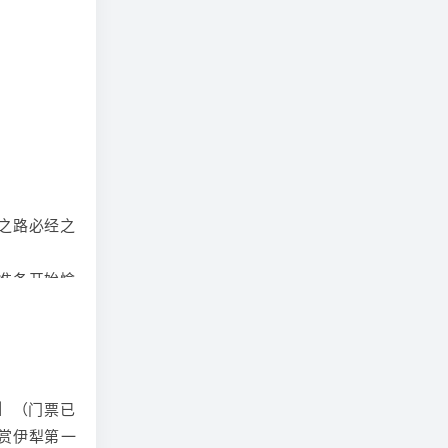
之路必经之
准备开始愉
出现等候情
信；
】
（门票已
赏
伊犁
第一