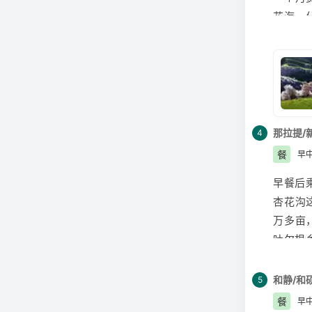
花海，
9.不
别具生
的；
一体的
在每一
元的文
举行一
的天然
乡”，
桃 为
那拉提/
4
雪，一
餐
早
1.福
早餐后
游人络
杏花沟
2.早
万多亩
道教弟
吐尔根
福寿山
摄杏花
可追溯
杏花沟
和静/和
5
好时机
餐
早