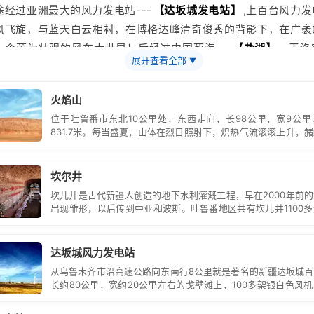
途经过
亚洲
最大的
风力发电站
---
【达坂城发电站】
,上百台风力
风飞旋，与蓝天白云相衬，在博格达峰清奇俊秀的背影下，在广袤
一个蔚为壮观的风车大世界！后经过中国死海---
【
盐湖
】
，王洛
展开查看全部
▼
—
【达坂城】
览古代三大工程之一的地下水利灌溉工程
【
坎儿井
】
,直观地向
火焰山
越戈壁，将天山的地下雪水引到一片片绿洲的情景，坎儿井是开发
位于吐鲁番市东北10公里处，东西走向，长98公里，宽9公
很古老式的水平集水建筑物，适用于山麓、冲积扇缘地带，主要是
831.7米。每当盛夏，山体在烈日照射下，炽热气流滚滚上升，
来进行农田灌溉和居民用水。
看似烈火在燃烧。
吾尔建筑，在朴实的维吾尔族农家“葡萄房”阴凉的葡萄架下品尝各
坎尔井
欣赏维吾尔民族歌舞（居民家庭形式），与当地维吾尔族居民零距
坎儿井是古代新疆人创造的地下水利灌溉工程，早在2000年前
欢快的
新疆
歌舞---
【麦西来普】
出现雏形，以后传到中亚和波斯。吐鲁番地区共有坎儿井1100
火焰山
】
是吐鲁番最著名的景点，其位于吐鲁番盆地的北缘，古
量达2.94亿立方米，它是绿洲的生命之源。
西游记》的拍摄地，因《西游记》三借芭蕉扇的故事家喻户晓，主
达坂城风力发电站
纪、白垩纪和第三纪的赤红色砂、砾岩和泥岩组成。当地人称它为
从乌鲁木齐市沿高速公路向东南行8公里就是著名的新疆达坂城
意即“红山”维吾尔语意为“红山”，因其炎热曾把它称作“火山”夏日
长约80公里，宽约20公里左右的戈壁滩上，100多架银白色风
耀下蒸腾，似飞腾的火龙十分壮观。
或成方阵，迎风而立，非常壮观。
鲁番的少数民族同胞多信仰伊斯兰教，不吃猪肉、猪油和一切用猪肉