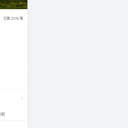
已售 2174 笔
>
说明