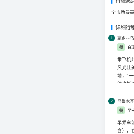
行程亮
全市场最
详细行
家乡--
1
餐
自
乘飞机
风光壮
地，“
航班抵
快的旅
1.司
乌鲁木齐
2
况，敬
餐
早
2.导
早乘车
第二天
含），