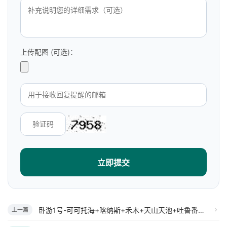
上传配图 (可选)：
立即提交
卧游1号-可可托海+喀纳斯+禾木+天山天池+吐鲁番+野马国际（双卧）八日游
上一篇