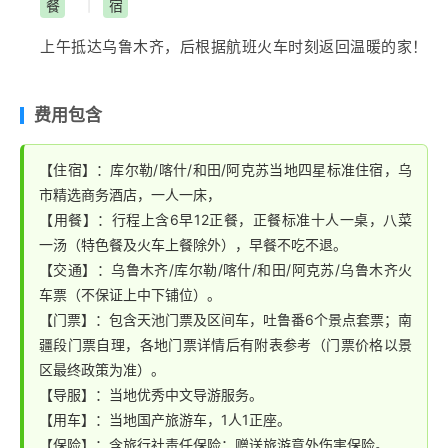
300年，多则千年以上的古树百余颗，并呈现出千姿百态
县乃至阿克苏地区黄金
旅游
线上的一颗璀璨明珠。游览结
餐
宿
|
生产生活的历史文物遗迹。二十八盘古水磨坊不仅承载着
的别致造型，多数因长年的固定风向造成各种各样的螺旋
束后返回阿克苏用晚餐，后入住酒店。
当地人对过往生活的回忆，也寄托着人们对未来美好生活
上午抵达
乌鲁木齐
，后根据航班火车时刻返回温暖的家！
状，叹为观止。午餐后参观阿克苏市内
【多浪河公园】
的向住。是人类利用自然动力提高生产效率的见证，是劳
多浪河穿“白水城”——阿克苏市而过，与
塔里木河
相距不
动者智慧的结晶；已成为一种历史的见证，更是一种文化
远，她默默地流淌从未间歇，孕育着这片土地和生长在这
费用包含
的传承映照。之后参观手工艺品制作
【墨玉县桑皮纸一
里的儿女。多浪河离阿克苏人最近，她是阿克苏跳动的脉
条街 】
人类纸业的“活化石”桑皮纸制作工艺是一项古老
搏。多浪河也是阿克苏的象征和符号，在她的润泽下，勤
【住宿】：库尔勒/喀什/和田/阿克苏当地四星标准住宿，乌
的手工制作技艺，在世界上是屈指可数的。桑皮纸制作工
劳智慧的阿克苏人建设着日益繁华的城镇，并且发展了具
市精选商务酒店，一人一床，
艺在2006年被列入国家级非物质文化遗产。有着千年历
有地域特色的多浪文化及龟兹文化。晚上乘专列返
乌鲁木
【用餐】：行程上含6早12正餐，正餐标准十人一桌，八菜
史的桑皮纸被称为人类纸业的活化石。返回和田市区自费
齐
。
一汤（特色餐及火车上餐除外），早餐不吃不退。
品尝当地特色饮食：夜市特色小吃 . 来到和田，必去的地
【交通】：乌鲁木齐/库尔勒/喀什/和田/阿克苏/乌鲁木齐火
方就是
【和田夜市】
。当夜幕降临，华灯初上，和田夜
车票（不保证上中下铺位）。
市开始热闹起来。人们三三两两从四面八方来到夜市，一
【门票】：包含天池门票及区间车，吐鲁番6个景点套票；南
边悠闲地走着，一边品尝着美食……各种诱人的美食应有
疆段门票自理，各地门票详情后有附表参考（门票价格以景
尽有，让您目不暇接，流连忘返。晚餐后入住酒店。
区最终政策为准）。
美食体验：夜市美食（烤全羊、烤羊肉串、抓饭、薄皮包
【导服】：当地优秀中文导游服务。
【用车】：当地国产旅游车，1人1正座。
子、烤南瓜、羊肚子烤肉、烤三蛋、烤鸽子、烤鱼、烤腰
【保险】：含旅行社责任保险；赠送旅游意外伤害保险。
子、烤蔬菜等，主食：凉粉、羊杂碎汤、水饺、面肺子、