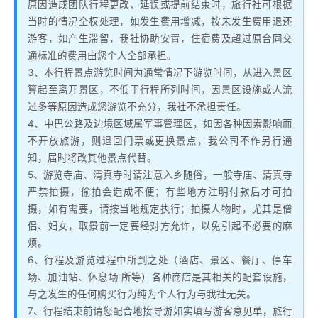
原因造成团队行程更改、延误或提前结束时，旅行社可根据
当时的情况全权处理，如发生费用增减，按未发生费用退还
游客，如产生滞留，我社协助安置，住宿费及超过原合同交
通标准的费用由您个人全部承担。
3、本行程景点游览时间为通常情况下游览时间，从进入景区
算起至离开景区，不低于行程所列时间，因景区设施或人流
过多等原因造成您游览不充分，我社不承担责任。
4、中巴公路及边境区域属军事管理区，如因各种因素影响而
不开放旅游，则退回门票或更换景点，我公司不作另行通
知，届时将改其他景点代替。
5、游览寺庙、清真寺时请注意入乡随俗，一般寺庙、清真寺
严禁拍摄，偷拍会造成不便；有些地方注明付款后才可拍
摄，如有需要，请按当地规定执行；拍摄人物时，尤其是僧
侣、妇女，取景前一定要经对方允许，以免引起不必要的麻
烦。
6、行程及游览过程中所到之处（酒店、景区、餐厅、停车
场、加油站、休息场 所等）各种商店是其相关的配套设施，
与之发生的任何购买行为纯为个人行为与我社无关。
7、行程结束前请您配合地接导游如实填写游客意见单，旅行