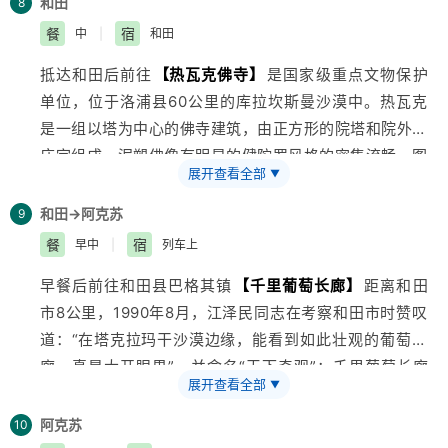
1988年被评为国家级重点文物保护单位。午餐后参观和
和田
8
田玉展览馆，然后参观喀什大巴扎，全称是中西亚国际贸
餐
宿
中
|
和田
易市场,当您走进这座乱中有序的大巴扎时可以体验到古
抵达和田后前往
【热瓦克佛寺】
是国家级重点文物保护
代丝绸之路上那种古老的贸易形式。后举办民族团结一家
单位，位于洛浦县60公里的库拉坎斯曼沙漠中。热瓦克
亲活动。民族团结是各族人民的生命线，对于进入改革发
是一组以塔为中心的佛寺建筑，由正方形的院塔和院外的
展稳定新时期新阶段的
新疆
而言，维护和促进民族团结的
庙宇组成。泥塑佛像有明显的健陀罗风格的密集流畅，图
极端重要性不言而喻。习近平总书记反复强调：“民族团
展开查看全部
▼
案化的装饰衣纹。未风化的墙壁上均有壁画，供养人像，
结是发展进步的基石”“新疆的问题，最难最长远的还是民
此丘云气纹和图案插于佛佝之间，色彩单调，以褚色为
和田→阿克苏
9
族团结问题”。做好新形势下新疆民族团结工作，事关“稳
主。关于热瓦克的历史沿革和兴废年代，史无记载。学者
疆兴疆、富民固边”战略，事关社会稳定和长治久安，事
餐
宿
早中
|
列车上
据出土文物和佛像，壁画风格，以及以塔为主体的建筑格
关全面建成小康社会和中国梦的最终实现。晚送火车，乘
早餐后前往和田县巴格其镇
【千里葡萄长廊】
距离和田
局推断为南北朝及唐代所建。之后前往参观
【沙漠观景
专列离开喀什。
市8公里，1990年8月，江泽民同志在考察和田市时赞叹
台】
。
【艾特莱斯丝绸厂】
——和田是丝绸之路南路的
活动推荐：喀什噶尔老城开城仪式、举行民族团结一家亲
道：“在
塔克拉玛干沙漠
边缘，能看到如此壮观的葡萄长
交通枢纽，是重要的丝绸集散地，是西域三大丝都之一。
联谊活动
廊，真是大开眼界”，并命名“天下奇观”；千里葡萄长廊
艾德莱斯绸被誉为“二十一世纪最后的手工业”，和田的艾
展开查看全部
▼
—为改变恶劣的生态环境，和田县从20世纪60年代开
德莱斯制作工艺被列为“国家级非物质文化遗产”。艾德莱
始，在路边大造防风林带，大修葡萄长廊，建成了如今村
斯丝绸质地柔软，富于弹性，轻薄柔韧，美观华丽，具有
阿克苏
10
村贯通，遮天蔽日的千里葡萄长廊。2012年2月被
上海
大