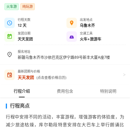
火车游
纯玩游
行程天数
出发地点
12 天
乌鲁木齐
发团日期
交通工具
天天发团
火车+旅游车
报名地址
新疆乌鲁木齐市沙依巴克区伊宁路89号新丰大厦A座7楼
最新团期与价格
>
天天发团
(点击查看价格日历)
行程介绍
费用包含
特别说明
行程亮点
行程中安排不同的活动，丰富游程，增强游客的体验度，为
减少旅途枯燥，库尔勒段特意安排在大巴车上举行朗诵比