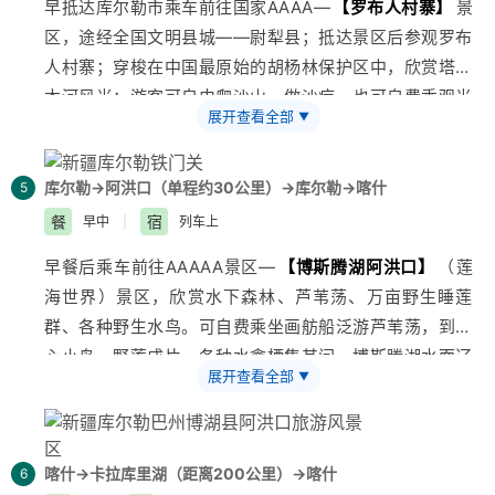
早抵达
库尔勒
市乘车前往国家AAAA—
【
罗布人村寨
】
景
【温馨提示】
计，都是占据我们朋友圈、抖音的爆点......参观吐鲁番当
区，途经全国文明县城——尉犁县；抵达景区后参观罗布
1、此天下午抵达乌鲁木齐站后，在发车工作人员那里领
地民俗家访，品尝各类干果，坐在清凉的葡萄架下欣赏维
人村寨；穿梭在中国最原始的胡杨林保护区中，欣赏
塔里
取乘车卡，凭身份证经人工通道进站等候上车。具体车次
吾尔原生态歌舞，跟着古丽学几句维吾尔族语言，感受浓
木河
风光；游客可自由爬沙山，做沙疗，也可自费乘观光
和开车时间在出发前一天下午由工作人员电话或短信通
郁的维吾尔古老文化。 下午游览5A级风景名胜区—
【
葡
展开查看全部
▼
车到沙漠深处游览神女湖；或骑骆驼或乘沙漠滑翔翼航拍
知。
萄沟
】
（门票已含，区间车25元/人自理）（大约30分
沙漠里的村寨等，体验中国第一大流动性沙漠的乐趣。中
2、列车未配备餐车，请您上火车前自行用餐或自备食
钟）。在6月底至8月份，葡萄成熟的季节，一串串沉甸
午用罗布人特色餐（罗布人红柳烤肉、烤鱼)，后参观国
库尔勒→阿洪口（单程约30公里）→库尔勒→喀什
5
品。
甸的葡萄在阳光的照耀下显得特别饱满多汁，无比诱人。
家AAA级
【
铁门关
】
景区，铁门关扼孔雀河上游陡峭峡
餐
宿
早中
|
列车上
游览结束后乘大巴车送到吐鲁番北站，晚乘动车：
谷的出口，曾是南北疆交通的天险要冲，古代“丝绸之路”
21:30/22:40之间有三趟高铁）返回乌鲁木齐，师傅接您
早餐后乘车前往AAAAA景区—
【博斯腾湖阿洪口】
（莲
中道咽喉。晋代在这里设关，因其险固，故称铁门关，之
送到入住酒店。
海世界）景区，欣赏水下森林、芦苇荡、万亩野生睡莲
后返回库尔勒市，乘车游览4A级景区天鹅河欣赏库尔勒
群、各种野生水鸟。可自费乘坐画舫船泛游芦苇荡，到湖
夜景，后入住库尔勒酒店休息。
心小岛，野莲成片，各种水禽栖集其间，博斯腾湖水面辽
活动推荐：罗布人烧烤大会、啤酒PK大赛、沙漠探宝等
展开查看全部
▼
阔，大湖西侧星罗棋布的小湖，湖水相通，萃草浓密,后
美食体验：烤肉、烤鱼
乘车返回
库尔勒
,乘专列赴
喀什
。
美食体验： 大盘鸡
喀什→卡拉库里湖（距离200公里）→喀什
6