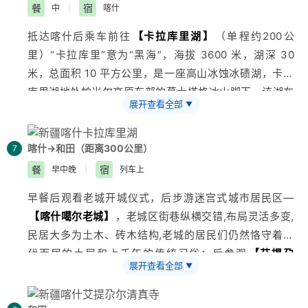
餐
宿
中
|
喀什
抵达
喀什
后乘车前往
【
卡拉库里湖
】
（单程约200公
里）“卡拉库里”意为“黑海”，海拔 3600 米，湖深 30
米，总面积 10 平方公里，是一座高山冰蚀冰碛湖，卡拉
库里湖地处帕米尔高原东部的慕士塔格冰山脚下，该湖在
展开查看全部
▼
群山环保之中，湖畔水草丰美，常有柯尔克孜牧民在此驻
牧。遇到晴朗的天气，碧水倒映银峰，湖光山色浑为一
体，景色如诗如画，使人沉醉迷恋，湖的四周有冰峰雪岭
喀什→和田（距离300公里）
7
环抱，特别是周围的公格尔、公格尔九别峰和
慕士塔格峰
餐
宿
早中晚
|
列车上
更为这个湖增添了神奇而美丽的色彩，沿途可以欣赏到盖
早餐后观看老城开城仪式，后步游迷宫式城市居民区—
孜大峡谷（也称为红河谷）、布伦口沙湖（也称为白沙
【
喀什
噶尔老城】
，老城区街巷纵横交错,布局灵活多变,
湖），下午返回喀什入住酒店。可自行前往喀什夜市，品
民居大多为土木、砖木结构,老城的居民们仍然恪守着世
尝当地特色小吃。
代而居的土屋和上千年的传统习俗；后参观
【艾提尕
活动推荐：摄影比赛
展开查看全部
▼
尔】
每逢节日在此会举行万人大会。参观
【香妃园】
香
美食体验： 喀什夜市
妃园景区位于喀什市东郊。香妃园因“香妃”而得名。景区