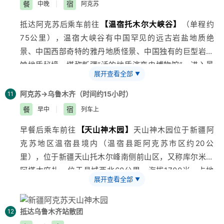
鲜明的民族文化特色，深受各民族的青睐。2014年11
餐
宿
中晚
|
阿克苏
世界吉尼斯总部命名为“最长的葡萄长廊”大世界基尼斯之
月，被评为国家3A级景区，
【艾特莱斯绸】
意思是“扎
抵达
阿克苏
后乘车前往
【温宿托木尔大峡谷】
（单程约
最。参观
【无花果王】
。后前往
【玉都国际大巴扎】
和
染”；了解和田传统的手工艺制品作坊。午餐后乘车前往
75公里），温宿大峡谷有中国罕见的远古岩盐地质绝
田特色农产品（和田大枣、无花果、葡萄干、沙枣、核
墨玉县辖区
【47团纪念馆】
参观（和田市区到墨玉县单
景、中国西部奇特的雅丹地质怪景、中国独有的巨型岩溶
桃、巴达木、杏干）、维吾尔族手工艺品（和田玉、艾特
程约30公里），团部距墨玉县城37公里，距农十四师师
蚀地质秘境，堪称
新疆
“活的地质演变史博物馆”。进入景
莱斯、手工地毯、桑皮纸）,下午乘专列前往
阿克苏
。
部63公里。全团与墨玉县的柯其乡、雅瓦乡、喀尔赛乡
展开查看全部
▼
区，犹如进入了一片精美雄浑的自然画廊。峡谷中山壁岩
美食体验：玫瑰花烤包子
等八乡一镇穿插接壤 。参观
【二十八盘古水磨】
二十八
层分布清晰，受挤压形成的褶皱，弯曲的线条十分清晰，
阿克苏→乌鲁木齐（
时间约15小时）
11
盘古水磨是当地民众昔日运用水力磨面的地方，坐落在水
形成了绝壁高耸、奇峰兀立、形态各异、嶙峋怪异的奇特
餐
宿
早中
|
列车上
渠两岸，凌空架设在中心闸口之上，木制建筑主体由上下
景观。午餐后乘车前往
【刀郎部落】
（距阿克苏市区约
两层极富当地风格的楼房组成，一楼为水磨工作区，二楼
早餐后乘车前往
【
天山神木园
】
天山神木园位于
新疆
阿
60公里）刀郎部落拥有国家、自治区级非物质文化遗产
则是接待储藏室。现存石质水磨二十八盘，这种水磨属于
克苏
地区温宿县境内（温宿县距阿克苏市区约20公
“刀郎文化”，其中包括刀郎木卡姆、刀郎麦西热瓦甫、刀
卧式水磨，依靠水力低温运转进行磨面，能完好保存谷物
里），位于新疆天山托木尔峰南侧前山区，又称库尔米什
郎热瓦甫艺术、慕萨莱思酿造工艺和大世界基尼斯之最－
的营养成份，是名副其实的原生态生产纯天然绿色食品。
阿塔木麻扎，位于县城西北60公里，海拔1700米，占地
－最大年龄民间歌舞组合“刀郎演唱组合”通过展示刀郎人
可全天候不停运转，不间断地工作，为磨面带了极大的便
展开查看全部
▼
700余亩，天山神木园也被称为戈壁明珠。天山神木园维
历史遗物、重现刀郎人原始生活场景，全面、完美地展现
利。据说，水量大的时候，这些水磨一天可生产米面几千
吾尔语就是库尔米什阿塔木麻扎，实际上是分布在高出地
了刀郎人的建筑、饮食、手工制作及生活民俗，其以原始
斤。这些石质水磨距今已有百年历史，随着社会的发展，
面几十米的土丘上的一处墓葬群。园内分布着树龄少则
抵达乌鲁木齐站散团
12
千年胡杨林为背景、以刀郎民俗文化为主题而成为阿瓦提
大部分水磨早已退出生活的舞台，成为人们了解当地过去