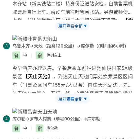
木齐
站（新高铁站二楼）持身份证进站安检，自助售票机
的工作人员，会为您办理入住。
取票后自行上车。乘动车前往
吐鲁番
北站。导游或师傅接
3、酒店一般入住时间是14点以后，如您到达时间较早，
上您，前往被称为中国古代三大工程的“地下运河”—
【
坎
可将行李寄存在前台，在酒店周围逛逛稍作等待。也可将
展开查看全部
▼
儿井
乐园】
（门票40元/人已含），景区内流水淙淙，林
行李寄存酒店前台自行在市区自由活动。
木参天，景色迷人。参观世界上最大、最古老、保存最完
好的世界上唯一的生土建筑城市—
【
交河故城
】
（门票
乌鲁木齐→天池（距离120公里）→库尔勒（(
时间约6小时)
3
已含，区间车25元/人自理），走进吐鲁番民俗博物馆，
餐
宿
中
|
住列车上
体验古老的维吾尔族民风民俗以及独具特色的民居建筑
今早酒店办理退房。早餐后乘车前往瑶池仙境国家5A级
—
【交河古村或吐鲁番郡王府】
（此景点可以二选一，
景区
【天山
天池
】
，到达天山天池门票处换乘景区区间
景观相似，门票价格相同，导游根据行程时间选择安排景
车（门票及区间车155元/人已含）前往天池湖边，先经
点）（大约30分钟）；参观全国重点文物保护单位—
过天池八大景之一
石门一线
，之后途径有王母娘娘洗澡盆
【
苏公塔
】
（门票已含）。中午在吐鲁番享用中餐，如
展开查看全部
▼
之称的“西小天池 ”抵达天池停车场，沿着木栈道或者乘
果您愿意，可以参加吐鲁番特色水果盛宴餐，品尝
新疆
拉
坐电瓶车（费用自理）大概5分钟左右，到达天池湖边。
条子、烤羊肉串等令时水果，尝完新疆的美食，你还想在
远眺博格达峰圣洁雪景。（景区内游览时间约为4小
库尔勒→罗布人村寨（单程90公里）→库尔勒
4
来吃一遍。餐后乘车前往有着全国最热之称的
【大
火焰
时）。下午乘车返回市区，后前往
乌鲁木齐
站，乘列车赴
餐
宿
中
|
库尔勒
山
景区】
（门票已含），这里除了自然风景外，还有关
库尔勒
。
于《西游记》的文化展示长廊。以及那高耸的造型温度