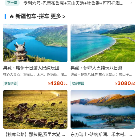
专列六号-巴音布鲁克+天山天池+吐鲁番+可可托海+喀纳斯+禾木+那拉提+赛里木湖+霍尔果斯口岸+薰衣草园+环北疆十日游
下一篇
🔥 新疆包车-拼车
更多 >
典藏・喀伊十日游大巴纯玩团
典藏・伊犁大巴纯玩八日游
核心大景点：将军山、禾木、喀纳斯、魔鬼城、赛里木湖、库尔德宁、那拉提 「精选酒店」我们只想说此处无星似有星 (星级是国家标准) 10 天 9 晚，安排干净、卫生、舒适的经济型住宿 (双人标间)，不提供大床房。 「行程用车」根据报团人数大、小车车型切换，不指定。 10 人以上安排 2+1 大巴 (带导游)；10 人以下安排 7 座商务 (无导游) 大巴车一换、价格减一半，更舒适、真纯玩、0 购物、无套路 一样都不少！只要舒适、纯玩、零购物、超高性价比！“要啥自行车呢？” 各类体验性活动属于自费自愿，游客不提请求旅行社不安排！ 真的骑在名马背上 — 弗里斯兰・马背繁花 【独家项目世界名马 — 弗里斯兰 仅为我有】 在花海中漫步，与著名荷兰名马 — 弗里斯兰留影 免费赠送 20 秒左右带剪辑视频
典藏・伊犁八日游 核心大景点：独山子大峡谷、赛里木湖、夏塔、库尔德宁、那拉提 「精选酒店」我们只想说此处无星似有星 (星级是国家标准) 8 天 7 晚，安排干净、卫生、舒适的经济型住宿 (双人标间)，不提供大床房。 「行程用车」根据报团人数大、小车车型切换，不指定。 10 人以上安排 2+1 大巴 (带导游)；10 人以下安排 7 座商务 (无导游) 大巴车一换、价格减一半，更舒适、真纯玩、0 购物、无套路 一样都不少！只要舒适、纯玩、零购物、超高性价比！“要啥自行车呢？” 各类体验性活动属于自费自愿，游客不提请求旅行社不安排！ 真的骑在名马背上 — 弗里斯兰・马背繁花 【独家项目世界名马 — 弗里斯兰 仅为我有】 在花海中漫步，与著名荷兰名马 — 弗里斯兰留影 免费赠送 20 秒左右带剪辑视频
4280
3080
散客拼团
散客拼团
¥
起
¥
起
【独库公路】那拉提,赛里木湖,口岸,薰衣草单卧单动四日游
东方瑞士-喀纳斯湖、禾木村、五彩滩、世界魔鬼城汽车四日游