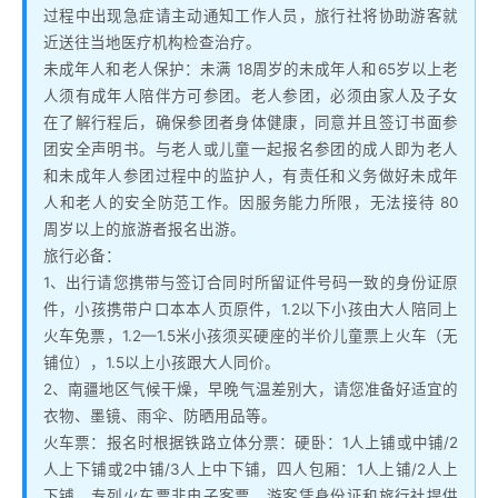
过程中出现急症请主动通知工作人员，旅行社将协助游客就
近送往当地医疗机构检查治疗。
未成年人和老人保护：未满 18周岁的未成年人和65岁以上老
人须有成年人陪伴方可参团。老人参团，必须由家人及子女
在了解行程后，确保参团者身体健康，同意并且签订书面参
团安全声明书。与老人或儿童一起报名参团的成人即为老人
和未成年人参团过程中的监护人，有责任和义务做好未成年
人和老人的安全防范工作。因服务能力所限，无法接待 80
周岁以上的旅游者报名出游。
旅行必备：
1、出行请您携带与签订合同时所留证件号码一致的身份证原
件，小孩携带户口本本人页原件，1.2以下小孩由大人陪同上
火车免票，1.2—1.5米小孩须买硬座的半价儿童票上火车（无
铺位），1.5以上小孩跟大人同价。
2、南疆地区气候干燥，早晚气温差别大，请您准备好适宜的
衣物、墨镜、雨伞、防晒用品等。
火车票：报名时根据铁路立体分票：硬卧：1人上铺或中铺/2
人上下铺或2中铺/3人上中下铺，四人包厢：1人上铺/2人上
下铺。专列火车票非电子客票，游客凭身份证和旅行社提供