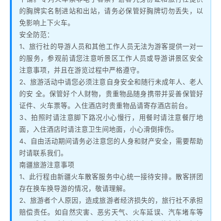
的胸牌实名制进站和出站，请务必保管好胸牌切勿丢失，以
免影响上下火车。
安全防范：
1、旅行社的导游人员和其他工作人员无法为游客提供一对一
的服务，参观前请您注意听景区工作人员或导游讲景区安全
注意事项，并且在游览过程中严格遵守。
2、旅游活动中请您必须注意自身安全和随行未成年人、老人
的安 全。保管好个人财物，贵重物品随身携带并妥善保管好
证件、火车票等。入住酒店时贵重物品请寄存酒店前台。
3、拍照时请注意脚下路况小心慢行，用餐时请注意餐厅地
面，入住酒店时请注意卫生间地面，小心滑倒摔伤。
4、自由活动期间请务必注意您的人身和财产安全，需要帮助
时请联系我们。
南疆旅游注意事项
1、此行程由新疆火车散客服务中心统一接待安排。散客拼团
存在换车换导游的情况，敬请理解。
2、旅游者个人原因，造成旅游者经济损失的，旅行社不承担
赔偿责任。如自然灾害、恶劣天气、火车延误、汽车堵车等