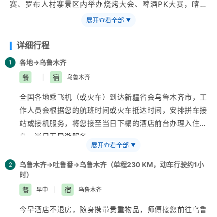
赛、罗布人村寨景区内举办烧烤大会、啤酒PK大赛，喀什
噶尔安排摄影比赛及开城歌舞仪式，让大家近距离感受喀什
展开查看全部
▼
老城的氛围。
详细行程
各地→乌鲁木齐
1
餐
宿
|
乌鲁木齐
全国各地乘飞机（或火车）到达
新疆
省会
乌鲁木齐
市，工
作人员会根据您的航班时间或火车抵达时间，安排拼车接
站或接机服务，将您接至当日下榻的酒店前台办理入住休
息，当日无导游服务。
展开查看全部
▼
【温馨提示】
1、行前通知：行程前一天会以短信方式通知您导游、车
乌鲁木齐→吐鲁番→乌鲁木齐（单程230 KM，动车行驶约1小
2
时）
辆以及集合地点出发时间等信息，做好提前告知工作。请
您下飞机或火车后务必及时开机，保持手机畅通。
餐
宿
早中
|
乌鲁木齐
2、乌鲁木齐地窝堡机场到乌鲁木齐市区距离约25公里，
今早酒店不退房，随身携带贵重物品，师傅接您前往
乌鲁
行驶时间约45分钟。到达酒店后报您的姓名，酒店前台