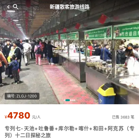
新疆散客旅游线路
编号: ZLGJ-1200
4780
¥
元/人
已售 3683 笔
专列七-天池+吐鲁番+库尔勒+喀什+和田+阿克苏（专
列）十二日探秘之旅