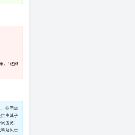
用。"旅游
人，参团需
提供由其子
陪同游览；
证明及免责