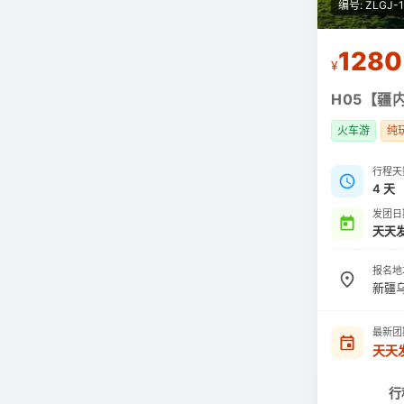
编号: ZLGJ-
1280
¥
H05【疆
火车游
纯
行程天
4 天
发团日
天天
报名地
新疆
最新团
天天
行