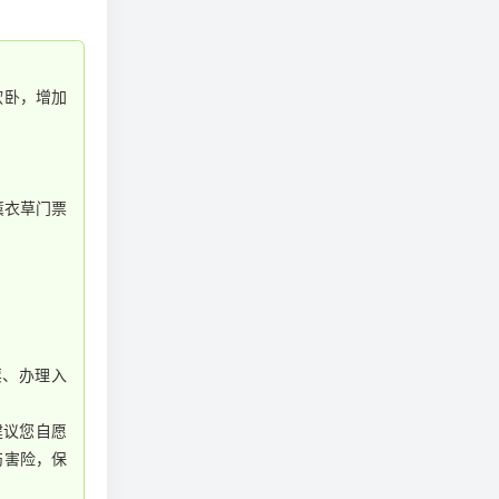
软卧，增加
薰衣草门票
票、办理入
建议您自愿
伤害险，保