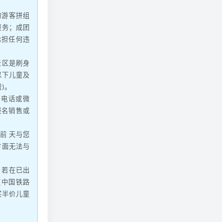
的游客拼组
服务；成团
承担任何违
景区是刷身
以下儿童及
)。
知电话或微
报名销售或
前 天与您
方面无法与
，若在已出
在中国铁路
买半价儿童