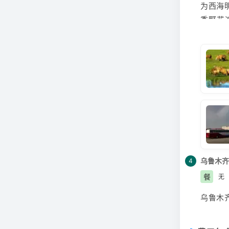
为西海
季野花
天，山
季瑞雪
海雪原
中哈贸
车站，
21:0
乌鲁木齐
4
餐
无
乌鲁木