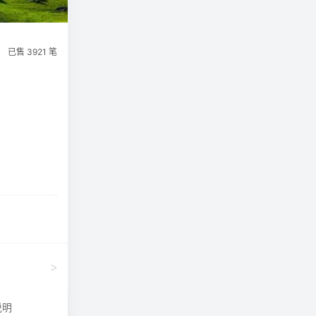
已售 3921 笔
>
说明