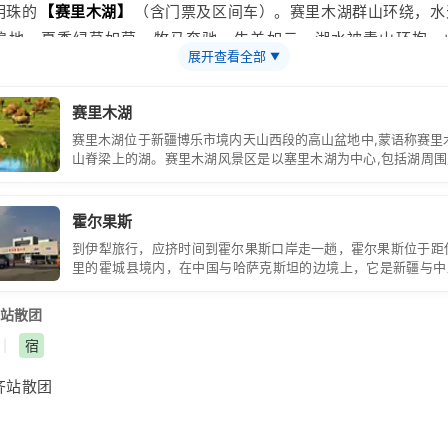
明珠的
【
赛里木湖
】
（含门票及区间车）。赛里木湖群山环绕，水
遍地，夏季绿草如茵，牧马奔驰，牛羊如云，湖水被青山环抱，
展开查看全部
▼
腰云山雾罩，天月共色，似一幅充满雄旷清澈的诗意画卷。秋季云
飞舞，银装素裹，苍松与白雪相映，湖面镶在冰山雪原中，一方寂
赛里木湖
。游览结束后赴中国西部最大的陆路口岸
【
霍尔果斯口岸
】
（含门
赛里木湖位于新疆博乐市境内天山西段的高山盆地中,蒙语称赛里
易的繁华景象。后前往参观
【伊帕尔汗薰衣草】
（赠送项目）。然
山脊梁上的湖。赛里木湖风景区是以塞里木湖为中心,包括湖周
乘火车返
乌鲁木齐
。参考车次：K9790次22:20发车/07:15分抵达
山地森林和湖滨草原,组成一个湖泊型风景名胜区。
0分发车/06:37分抵达(车次仅供参考，如遇客运处调图以实际车次
霍尔果斯
到伊犁旅行，应挤时间到霍尔果斯口岸走一趟，霍尔果斯位于距
里的霍城县境内，在中国与哈萨克斯坦的边境上，它是新疆与中
的重要口岸，与红其拉甫、阿拉山口并列为新疆向第三国人开
岸。霍尔果斯口岸镇设于桥以东3千米。霍尔果斯历史上就是商
站散团
的丝绸之路北新
宿
|
齐
站散团