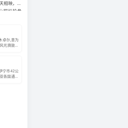
天相映，春
山脚松柏参
海苍茫，冬
静北国的林
票），感受
木卓尔,意为
后安排送火
围风光旖旎的
，K9760次
时间为准）
伊宁市42公
亚各国通商
放的三大口
道通衢，著名