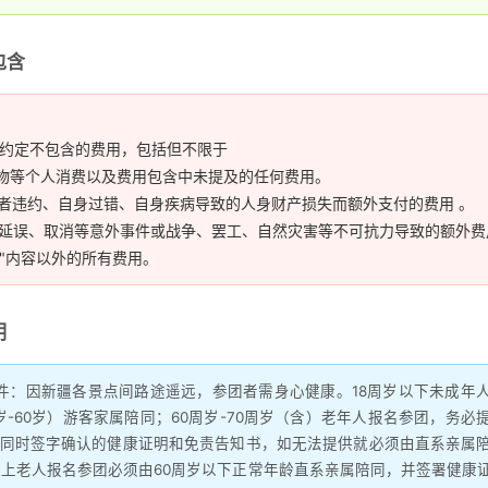
包含
约定不包含的费用，包括但不限于
购物等个人消费以及费用包含中未提及的任何费用。
游者违约、自身过错、自身疾病导致的人身财产损失而额外支付的费用 。
通延误、取消等意外事件或战争、罢工、自然灾害等不可抗力导致的额外费
"内容以外的所有费用。
明
条件：因新疆各景点间路途遥远，参团者需身心健康。18周岁以下未成年
0岁-60岁）游客家属陪同；60周岁-70周岁（含）老年人报名参团，务必
同时签字确认的健康证明和免责告知书，如无法提供就必须由直系亲属
以上老人报名参团必须由60周岁以下正常年龄直系亲属陪同，并签署健康