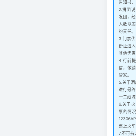
告知书，
2.拼团
发团，经
人数以实
约责任。
3.门票
份证进入
其他优惠
4.行前
信，敬请
管家。
5.关于
进行最终
一二线城
6.关于
票的情
1230
票上火车
7.不可