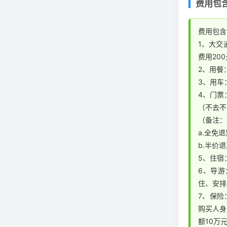
费用包
费用包含
1、大交
费用200
2、用餐
3、用车
4、门票
（不去不
（备注：
a.全免
b.半价
5、住宿
6、导游
住、安排
7、保险
购买人身
额10万