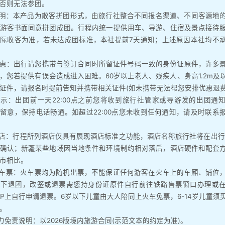
否则无法参团。
说明：本产品为散客拼团形式，由旅行社整合不同报名渠道、不同客源地
游客书面同意拼团成团。行程内统一提供用车、导游、住宿及景点接待
际收客为准，若未达成团标准，本社提前7天通知；上述原因本社均不
优惠：出行请您携带与签订合同时所留证件号码一致的身份证原件，许多
，您若提供有误会造成进入困难。60岁以上老人、残疾人、身高1.2m及
证件，请报名时提前告知并携带相关证件(如未携带无法帮您安排优惠退费
提示：出团前一天22:00点之前您将收到旅行社管家或导游发的出团通
留意，保持电话畅通。如超过22:00点您未收到任何通知，请及时联系
酒店：行程所列酒店仅具有展现酒店标准之功能，酒店名称旅行社将在出行
确认；新疆某些地域因当地条件和环境制约相对落后，酒店硬件和配套
市相比。
火车票：火车票均为随机出票，不能保证任何游客在火车上的车厢、铺位
况下退团，改签或退票需您持身份证原件自行前往铁路售票窗口办理或
6APP上自行申请退票。6岁以下儿童由大人陪同上火车免票，6-14岁儿童须
。
抗力免责说明：以2026版境内旅游合同(示范文本的约定为准)。