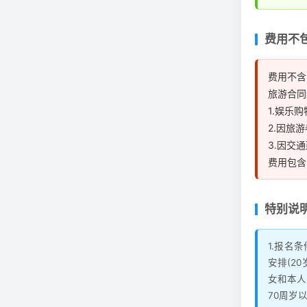
费用不
费用不含
旅游合同
1.娱乐
2.因旅
3.因交
费用包含
特别说
1.报名
安排(2
女和本人
70周岁