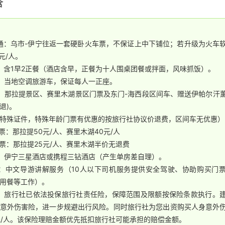
含
通：乌市-伊宁往返一套硬卧火车票，不保证上中下铺位；若升级为火车
元/人。
：含1早2正餐（酒店含早，正餐为十人围桌团餐或拌面，风味抓饭）。
：当地空调旅游车，保证每人一正座。
：那拉提景区、赛里木湖景区门票及东门-海西段区间车、赠送伊帕尔汗
退)。
特殊证件，特殊年龄门票有优惠的按旅行社协议价退费，区间车无优惠）
退票：那拉提50元/人、赛里木湖40元/人
退票：那拉提25元/人、赛里木湖半价无退费
：伊宁三星酒店或携程三钻酒店（产生单房差自理）。
：中文导游讲解服务（10人以下司机服务提供安全驾驶、协助购买门
用餐等工作）。
：旅行社已依法投保旅行社责任险，保障范围及限额按保险条款执行。
意外伤害险，进一步规避出行风险。同时旅行社为您出资购买人身意外
元/人。该保险理赔金额优先抵扣旅行社可能承担的赔偿金额。