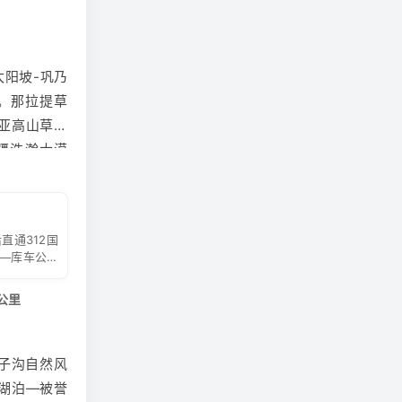
306APP
小时至乌鲁
阳坡-巩乃
，请务必保
。那拉提草
亚高山草甸
疆浩瀚大漠
茂密的森林
著名的
旅游
峦起伏，绿
直通312国
林如涛的气
──库车公路
般的风景长
，西接新源
路。另外，横
公里
子沟
自然风
湖泊—被誉