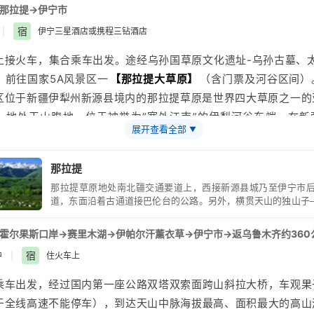
为电子客票，具体车次、开车时间、车厢号等信息可以在本人铁路12
那拉提→伊宁市
宿
|
伊宁三星酒店或携程三钻酒店
检查身份证（小孩户口本）是否带齐。请于出发当日火车开车前2
上接火车，集合乘车出发。途经乌孙国草原文化遗址-乌孙古墓、太
北广场，持身份证安检进站候车。接团导游或司机会提前与您联系
，前往国家5A风景区一
【
那拉提
大草原】
（含门票及河谷区间）
畅通。
区位于
新疆
伊犁
州新源县境内的那拉提草原是世界四大草原之一的
车未配备餐车，请您上火车前自行用餐或自备食品。
，地处天山腹地，位于被誉为“塞外江南”的伊犁河谷东端，在新
展开查看全部
▼
古以来就是著名的牧场，交错的河道、平展的河谷、高峻的山峰、
映，优美的草原风光与当地哈萨克民俗风情结合在一起，成为新疆
那拉提
假区。那拉提犹如一块镶嵌在黄绸缎上的翡翠，格外耀眼。这里山
那拉提草原地处南北疆交通要道上，西接新源县城乃至伊宁市后
，既有草原的辽阔，又有溪水的柔美；既有群山的的俊秀，又有松
道，东面沿着古通道接巴伦台的公路。另外，横贯天山的独山子
以特有的原始的自然风貌，向世人展示天山深处一道宛如立体画卷
也是经由那拉提草原连接的。那拉提草原地处南北疆交通要道上
县城乃至伊宁市后直通312国道，东面沿着古通道接巴伦台的公
午乘车返回伊宁入住。
霍尔果斯口岸→赛里木湖→伊帕尔汗薰衣草→伊宁市→返乌鲁木齐约360
贯天山的独
宿
中
|
住火车上
乘车出发，经过国内第一座公路双塔双索面跨山斜拉大桥，车观
果
于全线高速不能停车），到达天山中脉海拔最高、面积最大的高山