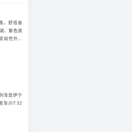
路，舒适省
木湖、紫色浪
犹如世外桃
家：优秀导
或携程三钻
列车赴伊宁
车/07:32