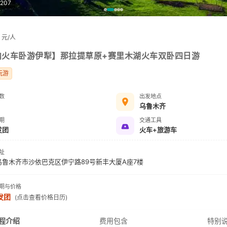
1207
元/人
内火车卧游伊犁】那拉提草原+赛里木湖火车双卧四日游
玩游
数
出发地点
乌鲁木齐
期
交通工具
发团
火车+旅游车
址
乌鲁木齐市沙依巴克区伊宁路89号新丰大厦A座7楼
期与价格
发团
(点击查看价格日历)
程介绍
费用包含
特别