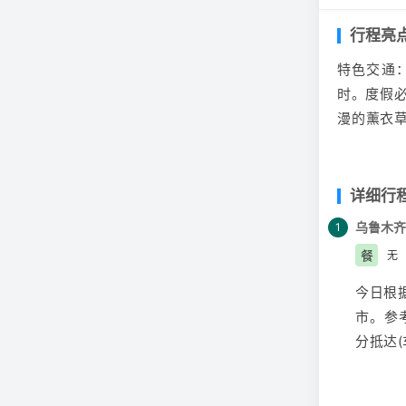
行程亮
特色交通
时。度假必
漫的薰衣
源。服务
游讲解服
酒店。大
详细行
乌鲁木齐
1
餐
无
今日根
市。参考
分抵达
【温馨