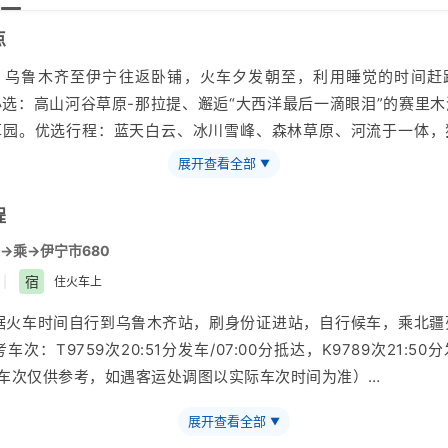
点
：乌鲁木齐至伊宁往返卧铺，火车夕发朝至，利用睡觉的时间赶
选：高山河谷草原-那拉提、邂逅“大西洋最后一滴眼泪”的赛里
草园。优选行程：蓝天白云、冰川雪峰、森林草原、河流于一体，
保障：全程零购物、游览时间更充足，让您尽享旅行乐趣。贴心管
展开查看全部
▼
务，全天贴心为您服务，让您旅途无忧。精选酒店：伊宁三星酒店
众出行：父母游、亲子游、交友团、商务人士的最佳首选。
程
→乘
→伊宁市680
宿
|
住火车上
据火车时间自行到
乌鲁木齐
站，刷身份证进站，自行候车，乘北疆
车次：T9759次20:51分发车/07:00分抵达，K9789次21:50分发
(车次仅供参考，如遇客运处调图以实际车次时间为准）
展开查看全部
▼
提示】