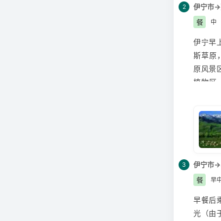
火车票
伊宁市→
2
查看。
餐
中
出发前
伊宁早
木齐站
斯草原
持手机
原风景
3、列
植物区
中；自
交相辉
观光度
草如茵
势。她
廊。下
伊宁市→
3
餐
早
早餐后
光（由