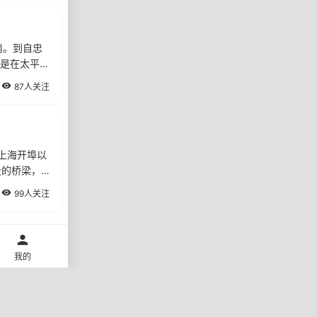
南。到自忠
是在太平湖
87人关注
上海开埠以
设的桥梁，
99人关注
我的
息，两旁的
，演义着南
73人关注