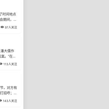
了时间地点
庙会期间，寺
97人关注
人潘大儒作
氲。”在寂
113人关注
节，对方有
打招呼；家
143人关注