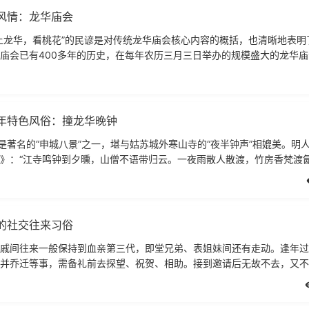
风情：龙华庙会
上龙华，看桃花”的民谚是对传统龙华庙会核心内容的概括，也清晰地表明
庙会已有400多年的历史，在每年农历三月三日举办的规模盛大的龙华
，香客如云；镇上集市繁
年特色风俗：撞龙华晚钟
”是著名的“申城八景”之一，堪与姑苏城外寒山寺的“夜半钟声”相媲美。明
》：“江寺鸣钟到夕曛，山僧不语带归云。一夜雨散人散渡，竹房香梵渡氤
美妙钟声，给人
的社交往来习俗
戚间往来一般保持到血亲第三代，即堂兄弟、表姐妹间还有走动。逢年过
并乔迁等事，需备礼前去探望、祝贺、相助。接到邀请后无故不去，又不
丧事等要事，故意不邀