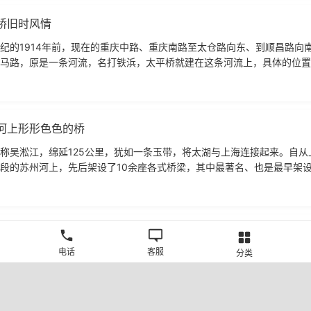
桥旧时风情
纪的1914年前，现在的重庆中路、重庆南路至太仓路向东、到顺昌路向
马路，原是一条河流，名打铁浜，太平桥就建在这条河流上，具体的位置
顺昌路、自忠路口的北侧。
河上形形色色的桥
称吴淞江，绵延125公里，犹如一条玉带，将太湖与上海连接起来。自从
段的苏州河上，先后架设了10余座各式桥梁，其中最著名、也是最早架
桥。外白渡桥的前身叫韦尔斯
璀璨的夜景
电话
客服
分类
上海，像一颗海上明珠，放出璀璨的光彩。繁华的南京路上，行人川流不
着夺目的光彩。各个商城和大楼金碧辉煌。赤、橙、黄、绿、青、蓝、紫
与美丽。地上的大理石，