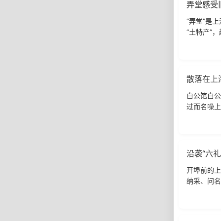
弄堂感受
“弄堂”是
“土特产”
都市的潜力
散落在上
白公馆白公
过而名噪上
洋楼早就发
沿袭“六
开埠前的上
纳采、问名
地域特征。