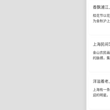
香飘浦江
桂花节以花
为金秋沪上
受到人们的
上海民间
金山农民画
的脉搏，集
于七十年代
洋溢着老
上海有一条
迎的明星。
庄、酒肆、