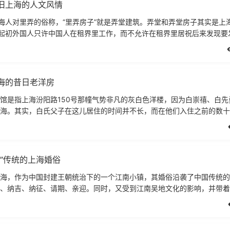
旧上海的人文风情
上海人对里弄的俗称，“里弄房子”就是弄堂建筑。弄堂和弄堂房子其实是上
，起初外国人只许中国人在租界里工作，而不允许在租界里居祝后来发现要
，仅仅靠那些为
海的昔日老洋房
馆是指上海汾阳路150号那幢气势非凡的灰白色洋楼，因为白崇禧、白先
海。其实，白氏父子在这儿居住的时间并不长，而在他们入住之前的数十
生过许多传奇故事了。也许
礼”传统的上海婚俗
海，作为中国封建王朝统治下的一个江南小镇，其婚俗沿袭了中国传统的“
、纳吉、纳征、请期、亲迎。同时，又受到江南吴地文化的影响，并带着
上海古时的结婚风俗十