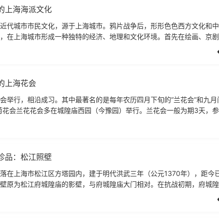
的上海海派文化
近代城市市民文化，源于上海城市。鸦片战争后，形形色色西方文化和中
，在上海城市形成一种独特的经济、地理和文化环境。首先在绘画、京剧
别于传统的艺术风格，其
的上海花会
会举行，相沿成习。其中最著名的是每年农历四月下旬的“兰花会”和九月
菊花会兰花花会多在城隍庙西园（今豫园）举行。兰花会一般为期3天，
着写有种花主人姓名的
珍品：松江照壁
落在上海市松江区方塔园内，建于明代洪武三年（公元1370年），距今已
壁原为松江府城隍庙的影壁，与府城隍庙大门相对。在抗战初期，府城隍
独照壁幸存，是上海乃至全国