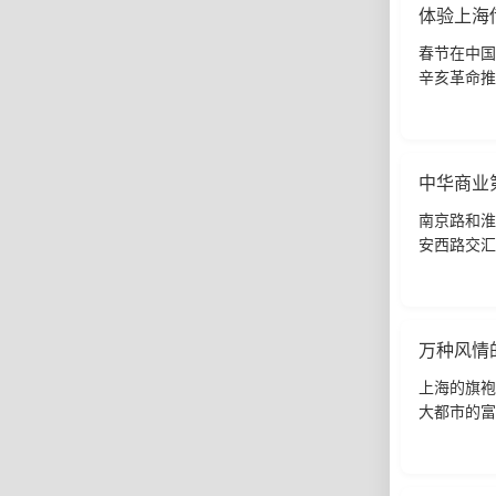
体验上海
春节在中国
辛亥革命推
历元旦了。
中华商业
南京路和淮
安西路交汇
路（原称花
万种风情
上海的旗袍
大都市的富
影。无论是