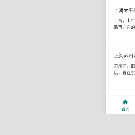
上海太平
上海，上世
路再向东的
建成前的；
上海苏州
苏州河，旧
后，曾在东
就是外白渡
上海繁华
首页
夜幕降临的
霓虹灯闪烁
京路的繁华