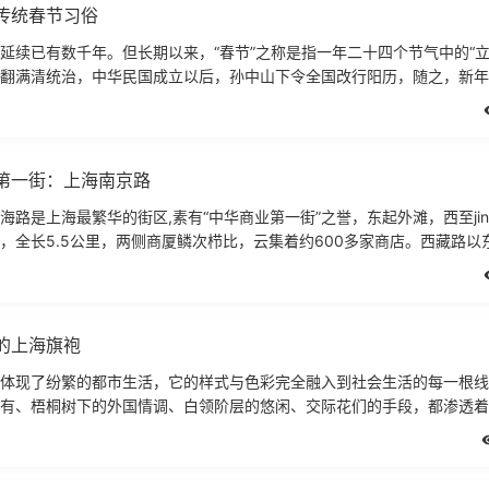
传统春节习俗
延续已有数千年。但长期以来，“春节”之称是指一年二十四个节气中的“立
翻满清统治，中华民国成立以后，孙中山下令全国改行阳历，随之，新年
然而农历新年毕竟已
第一街：上海南京路
海路是上海最繁华的街区,素有“中华商业第一街”之誉，东起外滩，西至jin
，全长5.5公里，两侧商厦鳞次栉比，云集着约600多家商店。西藏路以
园弄，1865年改名为南京路
的上海旗袍
体现了纷繁的都市生活，它的样式与色彩完全融入到社会生活的每一根线
有、梧桐树下的外国情调、白领阶层的悠闲、交际花们的手段，都渗透着
在企业家大商人家的豪华俱