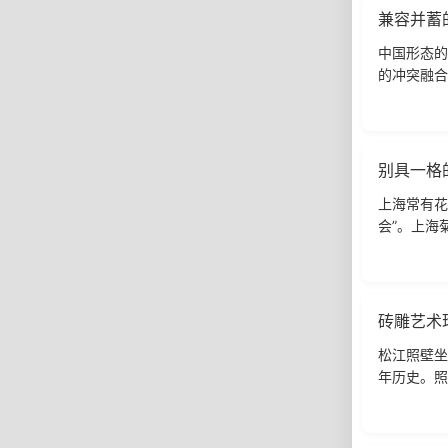
兼容并蓄
中国形态的
的冲突融合
生成一种有
别具一格
上海常有花
会”。上海
花盆上，贴
砖雕艺术
松江照壁坐
年历史。照
机炸毁，惟