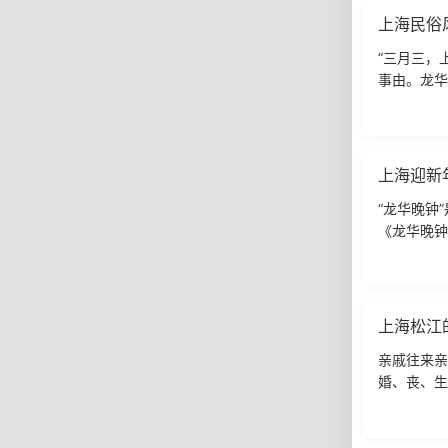
上海民俗
“三月三，
事由。龙华
内佛事兴旺
上海迎新
“龙华晚钟
《龙华晚钟
静之中可闻
上海松江
亲戚往来亲
婚、丧、生
中有婚礼、