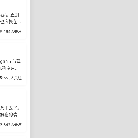
春”。直到
也应换在阳
164人关注
gan寺与延
东称南京东
225人关注
条中去了。
旗袍的倩
347人关注