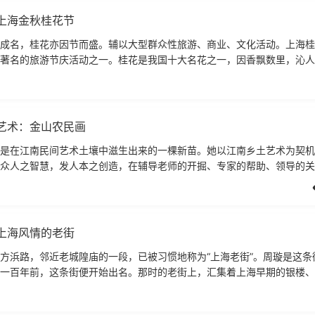
上海金秋桂花节
成名，桂花亦因节而盛。辅以大型群众性旅游、商业、文化活动。上海桂
著名的旅游节庆活动之一。桂花是我国十大名花之一，因香飘数里，沁人
喜爱。上海徐汇区桂林公
艺术：金山农民画
是在江南民间艺术土壤中滋生出来的一棵新苗。她以江南乡土艺术为契机
众人之智慧，发人本之创造，在辅导老师的开掘、专家的帮助、领导的关
末创立了我国现代民间绘
上海风情的老街
方浜路，邻近老城隍庙的一段，已被习惯地称为“上海老街”。周璇是这条
一百年前，这条街便开始出名。那时的老街上，汇集着上海早期的银楼、
戏院；而今的老街上，如