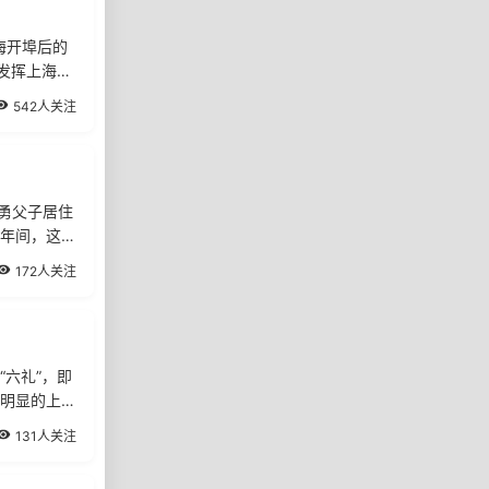
海开埠后的
发挥上海大
542人关注
勇父子居住
年间，这幢
172人关注
六礼”，即
明显的上海
131人关注