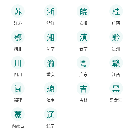
苏
浙
皖
桂
江苏
浙江
安徽
广西
鄂
湘
滇
黔
湖北
湖南
云南
贵州
川
渝
粤
赣
四川
重庆
广东
江西
闽
琼
吉
黑
福建
海南
吉林
黑龙江
蒙
辽
内蒙古
辽宁