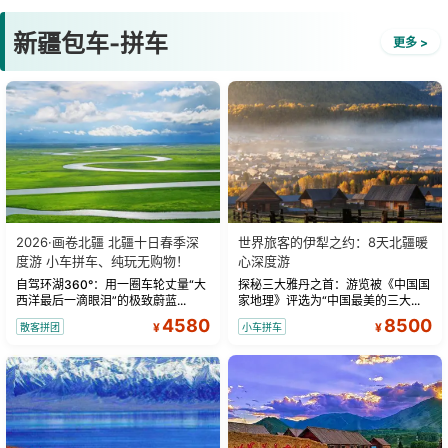
新疆包车-拼车
更多 >
2026·画卷北疆 北疆十日春季深
世界旅客的伊犁之约：8天北疆暖
度游 小车拼车、纯玩无购物！
心深度游
自驾环湖360°：用一圈车轮丈量“大
探秘三大雅丹之首：游览被《中国国
西洋最后一滴眼泪”的极致蔚蓝...
家地理》评选为“中国最美的三大...
4580
8500
¥
¥
散客拼团
小车拼车