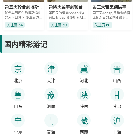
第五天轮台到博斯腾湖大河口景区
第四天民丰到轮台
第三天若羌到民丰
轮台县到库尔勒博斯腾湖
第四天的清晨&nbsp;站在
第三天&nbsp;从维也纳酒
的大河口景区 沙漠周边的
窗口&nbsp;黄沙把太阳装
店到对面的公园走晨步
地方天气晴朗 三小后我们
扮出月亮般的温柔&nbsp;
&nbsp;空气弥漫着沙枣花
关注度 54
关注度 50
关注度 60
到达博斯腾湖 今天阳光明
似一个大银盘&nbsp;民丰
特有的芬芳&nbsp;今天五
媚 大假期
也有条河尼雅
一&nbsp;若羌到
国内精彩游记
京
津
冀
晋
北京
天津
河北
山西
鲁
豫
陕
甘
山东
河南
陕西
甘肃
宁
青
藏
沪
宁夏
青海
西藏
上海