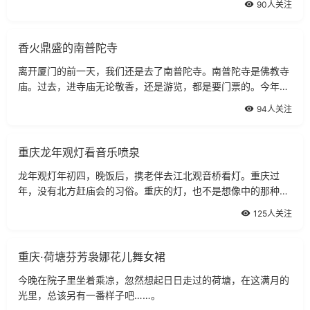
90人关注
香火鼎盛的南普陀寺
离开厦门的前一天，我们还是去了南普陀寺。南普陀寺是佛教寺
庙。过去，进寺庙无论敬香，还是游览，都是要门票的。今年四
月起，南普陀寺取消的门票，游客可以自由进出寺院。
94人关注
重庆龙年观灯看音乐喷泉
龙年观灯年初四，晚饭后，携老伴去江北观音桥看灯。重庆过
年，没有北方赶庙会的习俗。重庆的灯，也不是想像中的那种龙
灯了。
125人关注
重庆·荷塘芬芳袅娜花儿舞女裙
今晚在院子里坐着乘凉，忽然想起日日走过的荷塘，在这满月的
光里，总该另有一番样子吧……。