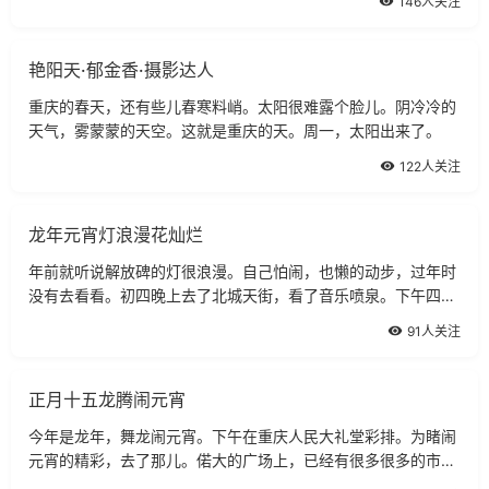
146人关注
艳阳天·郁金香·摄影达人
重庆的春天，还有些儿春寒料峭。太阳很难露个脸儿。阴冷冷的
天气，雾蒙蒙的天空。这就是重庆的天。周一，太阳出来了。
122人关注
龙年元宵灯浪漫花灿烂
年前就听说解放碑的灯很浪漫。自己怕闹，也懒的动步，过年时
没有去看看。初四晚上去了北城天街，看了音乐喷泉。下午四点
过，太阳破天荒地露了脸。
91人关注
正月十五龙腾闹元宵
今年是龙年，舞龙闹元宵。下午在重庆人民大礼堂彩排。为睹闹
元宵的精彩，去了那儿。偌大的广场上，已经有很多很多的市
民。