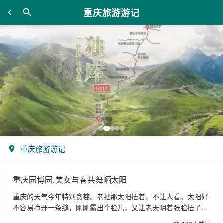
重庆旅游游记
重庆旅游游记
重庆园博园.美女与春共舞晒太阳
重庆的天气今年特别贪婪。老把那太阳捂着，不让人看。太阳好
不容易挣开一条缝，刚刚露出个脸儿，又让老天阴着张脸捂了回
去。昨天，又是一个艳阳天。