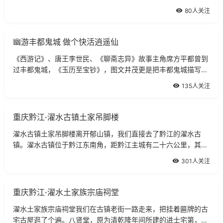
80人关注
幽游丰都鬼城 做个快活逍遥仙
《西游记》、唐王李世民、《聊斋志异》故事主角席方平都曾到
过丰都鬼城，《玉历至宝钞》，图文并茂更是把丰都鬼城描写得
令人毛骨悚然……
135人关注
重庆黔江·濯水古镇土家吊脚楼
濯水古镇土家吊脚楼离开郁山镇，我们直接去了黔江的濯水古
镇。濯水古镇位于黔江东南角，距黔江主城有二十六公里，其公
路很好。
301人关注
重庆黔江·濯水土家族宗庙祠堂
濯水土家族宗庙祠堂我们在古镇老街一路走来，把挂着匾牌的古
宅古屋逛了个遍。八贤堂，原为清乾隆年间所建的进士宅第，人