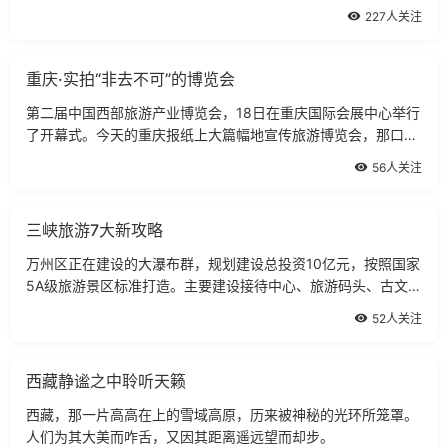
车。
227人关注
重庆·实拍“非去不可”的博览会
第二届中国西部旅游产业博览会，18日在重庆国际会展中心举行
了开幕式。今天的重庆报纸上大篇幅地宣传旅游博览会，那口号
喊的山响“多彩重庆，非去不可”。
56人关注
三峡旅游7大新攻略
万州区正在建设的大瀑布群，规划建设总投资10亿元，按照国家
5A级旅游景区标准打造。主要建设接待中心、旅游码头、古文化
区、民俗体验区、湿地观光区、核心瀑布区等。
52人关注
西藏静谧之中聆听天籁
西藏，那一片高高在上的雪域高原，历来被神秘的光环所笼罩。
人们为其大美而咋舌，又因其距离遥远望而却步。