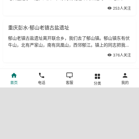
们用“一门三进士，四代五尚书”来形容余家的人才辈出。
253人关注
重庆彭水·郁山老镇古盐遗址
郁山老镇古盐遗址离开联合乡，我们去了郁山镇。郁山镇东有伏
牛山，北有严家山，南有凤凰山，西邻郁江。镇上的同志把我们
带到了太平桥上，给我们介绍郁山盐的历史。
376人关注
重庆暴雨·朝天门看两江水涨
首页
电话
客服
我的
分类
重庆暴雨朝天门看两江水涨暴雨、阵雨和大雨，从八日开始，不
断变化已经连续三天
46人关注
天坑三桥
重庆，美丽的山城，素有“雾都之称”。这天，天气阴霾，雾气浓
重。车，沿着二百里的乌江画廊而行。