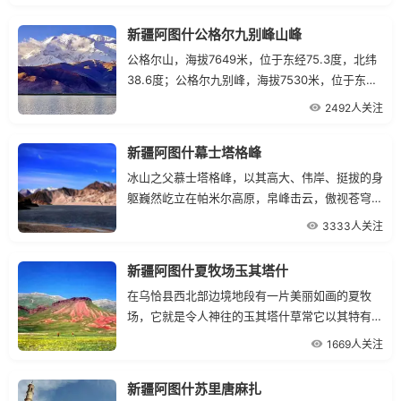
新疆阿图什公格尔九别峰山峰
公格尔山，海拔7649米，位于东经75.3度，北纬
38.6度；公格尔九别峰，海拔7530米，位于东经
75.1度，北纬38.6度；两峰同在西昆仑山脉西端的
2492人关注
山脊线上，直线距离仅15公里。
新疆阿图什幕士塔格峰
冰山之父慕士塔格峰，以其高大、伟岸、挺拔的身
躯巍然屹立在帕米尔高原，帛峰击云，傲视苍穹；
山顶积雪终年不化，犹如苍苍白发千年万岁的一位
3333人关注
老者，那么慈祥，又那么威严。
新疆阿图什夏牧场玉其塔什
在乌恰县西北部边境地段有一片美丽如画的夏牧
场，它就是令人神往的玉其塔什草常它以其特有的
田园诗歌般的风光，被载人《中国名胜古迹大观》
1669人关注
一书之中。
新疆阿图什苏里唐麻扎