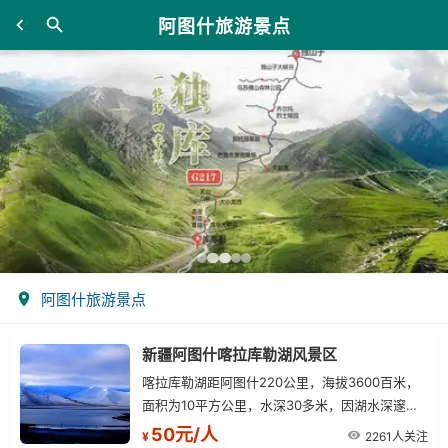
阿图什旅游景点
阿图什旅游景点
新疆阿图什喀拉库勒湖风景区
喀拉库勒湖距阿图什220公里，海拔3600百米，
面积为10平方公里，水深30多米，因湖水深邃幽
黯，故名喀拉库勒（柯尔克孜语意为黑湖）。
50元/人
2261人关注
¥