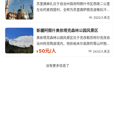
苏里唐麻扎位于自治州首府阿图什市区西南二公里
左右的麦西提村，全称为苏里唐萨图克波格拉汗麻
扎，是公元老派十世纪到十三世纪初我国新疆南部
2522人关注
及中亚一带的一个突厥王朝桃花石喀拉汗王朝的古
墓群。
新疆阿图什奥依塔克森林公园风景区
奥依塔克森林公园风景区位于克孜勒苏柯尔克孜自
治州阿克陶县境内，地处帕米尔高原的雪山环抱之
中，中巴公路边上，距喀什120公里。奥依塔克是
50元/人
2432人关注
¥
古突厥语名称，意为群山中的洼地。
没有更多信息了