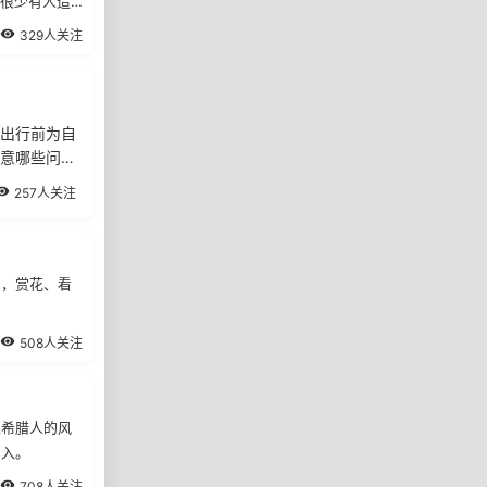
却很少有人造
329人关注
出行前为自
意哪些问
257人关注
山，赏花、看
508人关注
且希腊人的风
出入。
708人关注