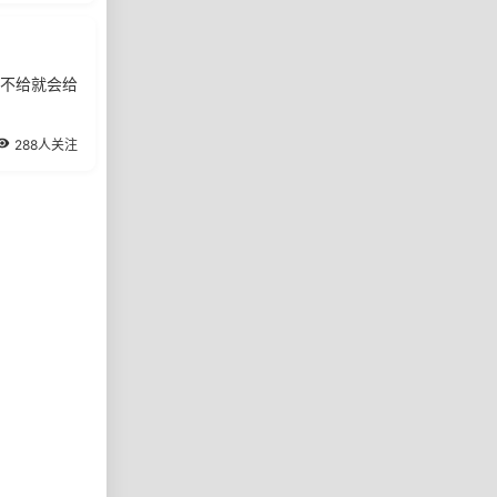
不给就会给
288人关注