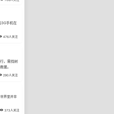
3G手机在
476人关注
行，需找树
救援。
290人关注
雪世界里并非
373人关注