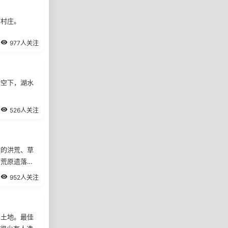
丽村庄。
977人关注
天空下，湖水
526人关注
壁的洪荒、草
有荒原遗落的
952人关注
的土地。最佳