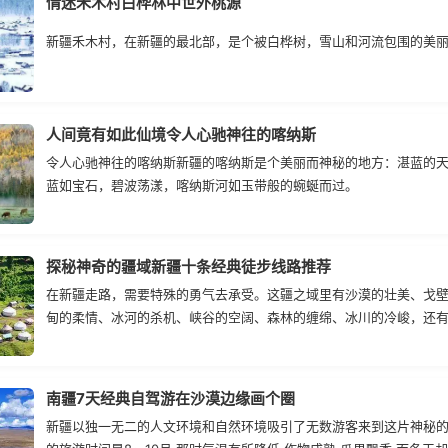
情迷禾木村白桦林中世外桃源
新疆禾木村，在新疆的最北部，是个被白桦树，雪山和河流包围的美
人间竟有如此仙境令人心驰神往的喀纳斯
令人心驰神往的喀纳斯新疆的喀纳斯是个美丽而神秘的地方：湛蓝的
蓝如宝石，碧波荡漾，喀纳斯河如玉带般的蜿蜒而过。
探秘神奇的疆域新疆十条经典徒步线路推荐
在新疆走路，需要特殊的勇气去承受。这疆之域里有沙漠的壮美、戈
甸的柔情、冰河的杀机、峡谷的空阔、森林的缠绵、冰川的冷峻，还
文明……
南疆7天经典自驾游在沙漠边缘画个圈
新疆以独一无二的人文环境和自然环境吸引了无数游客来到这片神秘