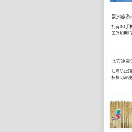
欧洲旅游
拥有3G手
国外能用吗
北方冰雪
注意防止踏
枝探明深浅