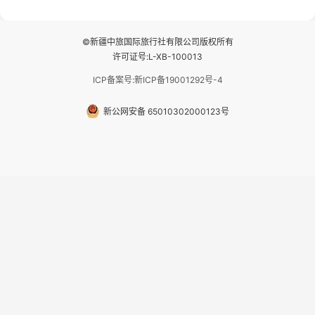
湖随心游，邂逅湖畔日出浪漫...
那拉提景区3公里内，落地窗三钻
民宿 3.那...
©新疆中旅国际旅行社有限公司版权所有
许可证号:L-XB-100013
ICP备案号:新ICP备19001292号-4
新公网安备 65010302000123号