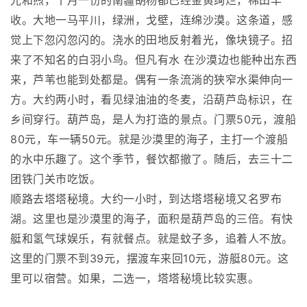
光和煦，十月一份的南疆胡杨都已经金黄绚烂，棉田丰
收。大地一马平川，绿洲，戈壁，连绵沙漠。这条道，感
觉上下忽闪忽闪的。浇水的田地反射着光，像块镜子。招
来了不知名的白羽小鸟。但凡有水 在沙漠边也能种出东西
来，芦苇也能到处都是。偶有一条流淌的狭窄水渠伸向一
方。大约两小时，看见绿油油的冬麦，沿葫芦岛标识，在
乡间穿行。葫芦岛，是人为打造的景点。门票50元，渡船
80元，车一辆50元。就是沙漠里的海子，主打一个渡船
的水中乐趣了。这个季节，餐饮都撤了。随后，去三十二
团铁门关市吃饭。
顺路去塔塔秘境。大约一小时，到达塔塔秘境又名罗布
湖。这里也是沙漠里的海子，面积是葫芦岛的三倍。有快
艇和氢气球娱乐，有就餐点。就是蚊子多，追着人不放。
这里的门票不到39元，摆渡车来回10元，游艇80元。这
里可以宿营。如果，二选一，塔塔秘境比较实惠。