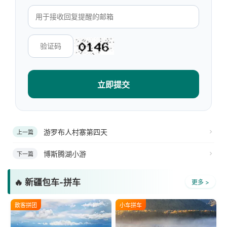
立即提交
游罗布人村寨第四天
上一篇
博斯腾湖小游
下一篇
🔥 新疆包车-拼车
更多 >
散客拼团
小车拼车