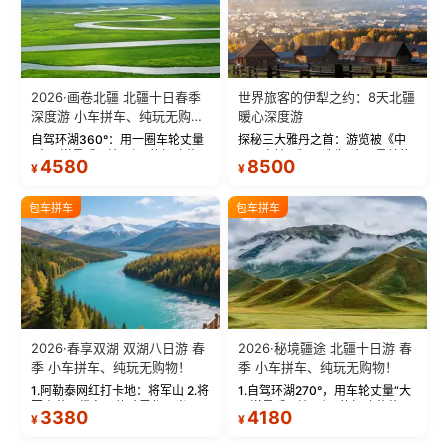
2026·画卷北疆 北疆十日春季
世界旅客的伊犁之约：8天北疆
深度游 小车拼车、纯玩无购
暖心深度游
物！
自驾环湖360°：用一圈车轮丈量
探秘三大雅丹之首：游览被《中
“大西洋最后一滴眼泪”的极致蔚
国国家地理》评选为“中国最美的
4580
8500
¥
¥
蓝。 赛湖旅拍：甄选多款风格服
三大雅丹”第一名的克拉玛依魔鬼
饰，9张精修美照，定格赛里木湖
城。 中国第一村：探访仅存的图
绝美瞬间。 赛湖坦克300跟车视
瓦人最大村落——禾木村，欣赏
包车拼车
包车拼车
频：专业摄影师...
晨雾与小木...
2026·春享双湖 双湖八日游 春
2026·秘境疆途 北疆十日游 春
季 小车拼车、纯玩无购物！
季 小车拼车、纯玩无购物！
1.阿勒泰网红打卡地：将军山 2.将
1.自驾环湖270°，用车轮丈量“大
军山落日缆车，体验雪都风光 3.
西洋最后一滴眼泪”的极致蔚蓝，
3380
4180
¥
¥
将军山，夕阳派对，蹦迪party 4.
让雪山、花海与深邃湖水在转弯
自驾赛里木湖360°环湖 5.二进赛
间连成自由的画卷。 2.特别赠送