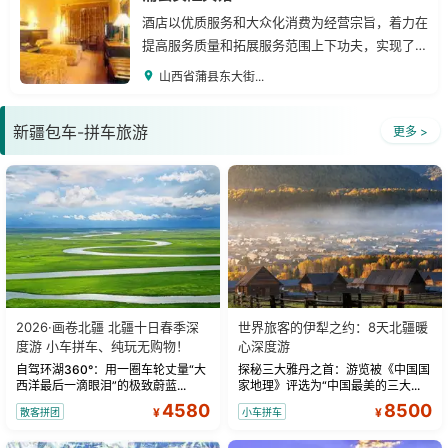
酒店以优质服务和大众化消费为经营宗旨，着力在
提高服务质量和拓展服务范围上下功夫，实现了经
济效益和社会效益的同步增长。
山西省蒲县东大街...
新疆包车-拼车旅游
更多 >
2026·画卷北疆 北疆十日春季深
世界旅客的伊犁之约：8天北疆暖
度游 小车拼车、纯玩无购物！
心深度游
自驾环湖360°：用一圈车轮丈量“大
探秘三大雅丹之首：游览被《中国国
西洋最后一滴眼泪”的极致蔚蓝...
家地理》评选为“中国最美的三大...
4580
8500
¥
¥
散客拼团
小车拼车