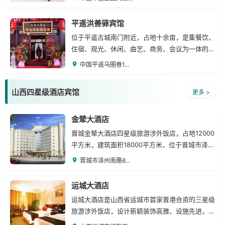
平遥洪善驿宾馆
位于平遥古城南门附近，占地十余亩，是集餐饮、
住宿、观光、休闲、曲艺、商务、会议为一体的旅
游涉外高级民俗客栈。
中国平遥马圈巷1...
山西四星级酒店宾馆
更多 >
金辇大酒店
晋城金辇大酒店四星级旅游涉外饭店，占地12000
平方米，建筑面积18000平方米，位于晋城市泽州
南路中段，交通便利，位置优越.
晋城市泽州南路8...
运城大酒店
运城大酒店是山西省运城市首家晋港合资的三星级
旅游涉外饭店，设计新颖装饰高雅、设施先进，是
一个集餐饮、住宿、会议、娱乐、购物为一体的综