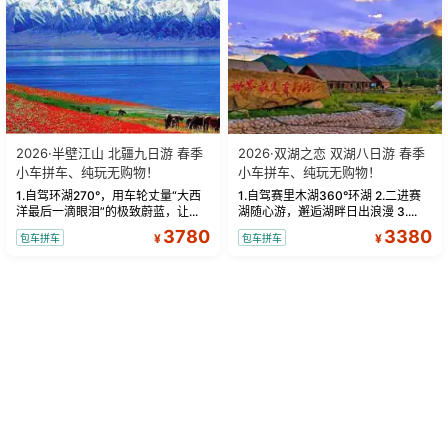
2026·半壁江山 北疆九日游 春季
2026·双湖之恋 双湖八日游 春季
小车拼车、纯玩无购物！
小车拼车、纯玩无购物！
1.自驾环湖270°，用车轮丈量“大西
1.自驾赛里木湖360°环湖 2.二进赛
洋最后一滴眼泪”的极致蔚蓝，让...
湖随心游，邂逅湖畔日出浪漫 3....
3780
3380
¥
¥
包车拼车
包车拼车