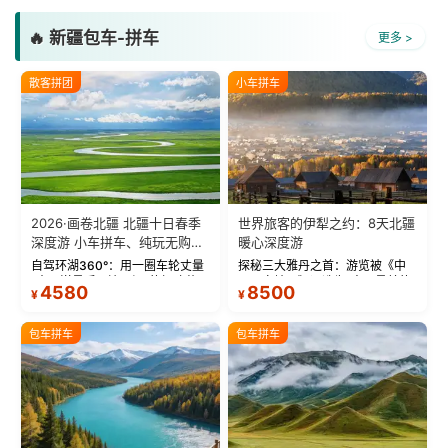
🔥 新疆包车-拼车
更多 >
散客拼团
小车拼车
2026·画卷北疆 北疆十日春季
世界旅客的伊犁之约：8天北疆
深度游 小车拼车、纯玩无购
暖心深度游
物！
自驾环湖360°：用一圈车轮丈量
探秘三大雅丹之首：游览被《中
“大西洋最后一滴眼泪”的极致蔚
国国家地理》评选为“中国最美的
4580
8500
¥
¥
蓝。 赛湖旅拍：甄选多款风格服
三大雅丹”第一名的克拉玛依魔鬼
饰，9张精修美照，定格赛里木湖
城。 中国第一村：探访仅存的图
绝美瞬间。 赛湖坦克300跟车视
瓦人最大村落——禾木村，欣赏
包车拼车
包车拼车
频：专业摄影师...
晨雾与小木...