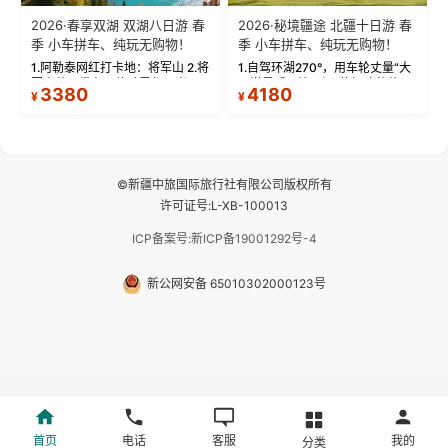
2026·春享双湖 双湖八日游 春
2026·秘境疆途 北疆十日游 春
季 小车拼车、纯玩无购物！
季 小车拼车、纯玩无购物！
1.阿勒泰网红打卡地：将军山 2.将
1.自驾环湖270°，用车轮丈量“大
军山落日缆车，体验雪都风光 3.
西洋最后一滴眼泪”的极致蔚蓝，
3380
4180
¥
¥
将军山，夕阳派对，蹦迪party 4.
让雪山、花海与深邃湖水在转弯
自驾赛里木湖360°环湖 5.二进赛
间连成自由的画卷。 2.特别赠送
湖随心游，邂逅湖畔日出浪漫...
那拉提景区3公里内，落地窗三钻
民宿 3.那...
©新疆中旅国际旅行社有限公司版权所有
许可证号:L-XB-100013
ICP备案号:新ICP备19001292号-4
新公网安备 65010302000123号
首页
电话
客服
我的
分类