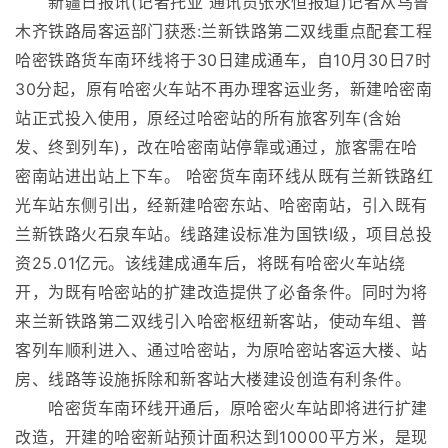
新疆日报讯(记者托亚 通讯员张永恒报道)记者从乌鲁
木齐铁路局客运部门获悉:兰新铁路第二双线重点配套工程
哈密铁路货车南环线将于30日建成通车，自10月30日7时
30分起，原有哈密火车站不再办理客运业务，新建哈密南
站正式投入使用，原经过哈密站的所有旅客列车(含始
发、终到列车)，改在哈密南站停靠或通过，旅客需在哈
密南站进出站上下车。 哈密货车南环线从既有兰新铁路红
光车站东侧引出，经新建哈密东站、哈密南站，引入既有
兰新铁路火石泉车站。线路建设标准为国铁Ⅰ级，项目总投
资25.01亿元。该线建成通车后，将既有哈密火车站绕
开，为既有哈密站的扩建改造提供了必备条件。同时为将
来兰新铁路第二双线引入哈密枢纽新客站，使动车组、普
客列车顺利进入、通过哈密站，为原哈密站客运大楼、站
房、线路等设施拆除和新客站大楼建设创造有利条件。
哈密货车南环线开通后，原哈密火车站即将进行扩建
改造，开建的哈密新站预计面积达到10000平方米，是现