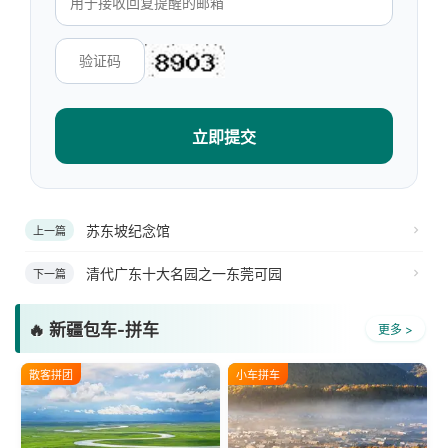
立即提交
苏东坡纪念馆
上一篇
清代广东十大名园之一东莞可园
下一篇
🔥 新疆包车-拼车
更多 >
散客拼团
小车拼车