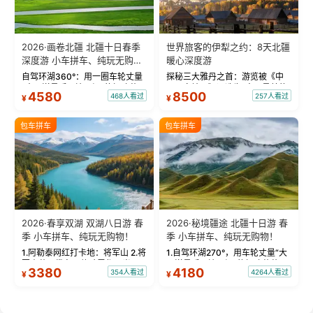
2026·画卷北疆 北疆十日春季
世界旅客的伊犁之约：8天北疆
深度游 小车拼车、纯玩无购
暖心深度游
物！
自驾环湖360°：用一圈车轮丈量
探秘三大雅丹之首：游览被《中
“大西洋最后一滴眼泪”的极致蔚
国国家地理》评选为“中国最美的
4580
8500
468人看过
257人看过
¥
¥
蓝。 赛湖旅拍：甄选多款风格服
三大雅丹”第一名的克拉玛依魔鬼
饰，9张精修美照，定格赛里木湖
城。 中国第一村：探访仅存的图
绝美瞬间。 赛湖坦克300跟车视
瓦人最大村落——禾木村，欣赏
包车拼车
包车拼车
频：专业摄影师...
晨雾与小木...
2026·春享双湖 双湖八日游 春
2026·秘境疆途 北疆十日游 春
季 小车拼车、纯玩无购物！
季 小车拼车、纯玩无购物！
1.阿勒泰网红打卡地：将军山 2.将
1.自驾环湖270°，用车轮丈量“大
军山落日缆车，体验雪都风光 3.
西洋最后一滴眼泪”的极致蔚蓝，
3380
4180
354人看过
4264人看过
¥
¥
将军山，夕阳派对，蹦迪party 4.
让雪山、花海与深邃湖水在转弯
自驾赛里木湖360°环湖 5.二进赛
间连成自由的画卷。 2.特别赠送
湖随心游，邂逅湖畔日出浪漫...
那拉提景区3公里内，落地窗三钻
民宿 3.那...