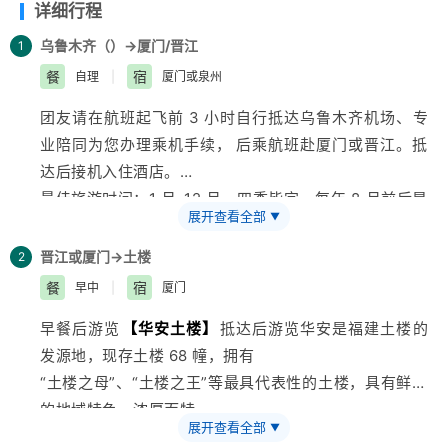
详细行程
乌鲁木齐（
）→厦门/晋江
1
餐
宿
自理
|
厦门或泉州
团友请在航班起飞前 3 小时自行抵达
乌鲁木齐
机场、专
业陪同为您办理乘机手续， 后乘航班赴厦门或晋江。抵
达后接机入住酒店。
最佳
旅游
时间：1 月-12 月、四季皆宜，每年 8 月前后是
展开查看全部
▼
台风多发季，多关注气象信息。
温馨提示：1、报名时请留下您在旅游期间使用的有效手
晋江或厦门→土楼
2
机号码，方便全陪与您联络
餐
宿
早中
|
厦门
（短信或电话），通知行程出发集合的时间；2、入住酒
早餐后游览
【华安土楼】
抵达后游览华安是
福建
土楼的
店检查房间设施，如有问题 请立即告知酒店服务人员，
发源地，现存土楼 68 幢，拥有
遵守入住酒店规定。
“土楼之母”、“土楼之王”等最具代表性的土楼，具有鲜明
的地域特色、浓厚而特
展开查看全部
▼
殊的历史价值、艺术价值与科学价值。在这里，游人不但