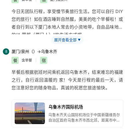
革开放的发展历程。不但可以零距离感受价值连城的中国
田鸟类也将继续在这儿生息鸣唱。游客可以坐在水榭的观
诺言。
白瓷，青花瓷，珊瑚，古董字画而且可以身临其境的了解
今日无团队行程，享受慢节奏旅行生活。您可以自行 DIY
景阳台上远看五桥如环相映，可以漫步在木栈道上看湖上
国家
您的旅行！如在酒店睡到自然醒，美美的吃个早餐啦！或
芦苇飘摇、睡莲盛开，可以在湖心鸟岛上看水鸟在氤氲雾
白城沙滩自由活动，白城沙滩位于环岛南路，环境优美，
非物质文化！
者自行到以下厦门本地人常去的小资地带，自由品味地道
气中起落飞翔，可以在木栈平台上享受垂钓的乐趣。
交通方便，当地市民和各地 旅客都喜欢在此游玩。
的“A 蒙郎（厦门人）”的生活方式呢。
鳌园位于厦门市集美区集美学村东南角海滨。鳌园分门
后前往
【“厦门网红围楼”山海健康步道】
，厦门山海健
展开查看全部
▼
以下景点纯属推荐、需自行前往哟：
廊、集美解放纪念碑和陈嘉庚先生陵墓三个部分。进入园
自费项目：后前往
【灵玲国际大马戏--你好花木兰】
目
康步道全长约 23 公里，起于邮轮码头，终于观音山梦幻
酒吧推荐→沙坡尾酒吧：厦门大学西大门出，走路 5-10
内就是一条长 50 米的门廊，两厢墙上镌刻着 40 幅古今
厦门/泉州（
）→乌鲁木齐
8
前世界上最专业、最先进的复合型国 际马戏场馆为观众
沙滩，登网红围楼空中步道沿线串联筼筜湖、狐尾山、仙
分钟左右即到，这里是老厦门渔民生活的缩影，有着浓浓
历史人物的青石浮雕，立体化连环雕像，许多人物千姿百
餐
宿
含早餐
|
展现一场又一场精彩绝伦的华丽演出。观看大型史诗巨
岳山、园山、薛岭山、虎头山、金山、湖边水库、五缘
的市井味，也带着文艺青年喜欢的艺术范验老厦门风景，
态，形象生动。且能雕出喜、怒、衰、乐的 各种表情，
作： 你好花木兰融合了沙 画艺术、中国功夫、滑稽表
湾、虎仔山、观音山等岛内的“八山三水”。健康步道串联
早餐后根据航班时间乘机返回
乌鲁木齐
，结束难忘的
福建
是接地气的文青新圣地；喜欢海鲜的朋友一定要去，各种
漫卷的红旗，薄如纸片，高举的干戈，细如笔箸，巧夺天
演、杂技、舞蹈、变脸、魔术、极
起厦门岛中北部重要生态节点，形成贯穿本岛东西方向的
之行，自行返回温暖的 家！今天是行程的最后一天，请
海鲜应有尽有，鲜活可口，记得讲价钱哦。海鲜买好后，
工， 人间奇迹。
限运动、声乐等多种艺术门类，为大 家带来一场艺术文
山海步行通廊。
您注意好您的随身物品，真诚的祝愿您旅途愉快。
带到附近的餐厅付费加工即可~
后游览
【白鹭洲公园】
位于筼筜湖之中，是厦门的全开
化视觉盛宴。
【筼筜雅游】
自费
现实版《千与千寻》—海景地铁：拥有“十九大”“金砖”
放广场公园。整个公园分中央
游览
【厦门灵玲国际马戏度假区】
游览
【萌宠野生动物
后参加
【筼筜雅游】
（航程 45 分钟）所启用的游艇是
“鼓浪屿”“中秋”四大主题车厢的全国首条海景地铁；可穿
公园和西公园两部分，园内有白鹭女神雕像，音乐喷泉广
乌鲁木齐国际机场
王国】
灵玲野生动物王国是集动物展示、互动、零距离
“太阳能高端游艇”，游船从白鹭女神码头出发途径最美湖
梭高楼闹市、跨越大海高桥、可谓站站都是美景、步步都
场和音乐露天广场。
乌鲁木齐天山国际机场位于中国新疆维吾尔
接触体验及动物行为展示的动物互动乐园，动物们闲 庭
心岛、咖啡一条街、金砖元首会晤筼筜书院、入住的凯宾
有惊喜。
自治区首府乌鲁木齐市西北郊，距离市中心
信步，游客可享受零距离的接触和互动体验，白虎扑食、
斯基大酒店。
约 16 公里。它是中国面向中亚、西亚和欧