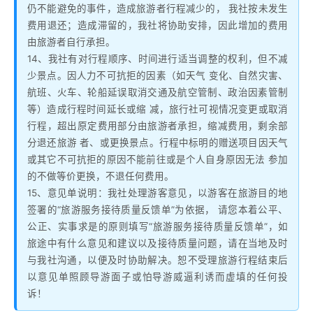
仍不能避免的事件，造成旅游者行程减少的， 我社按未发生
费用退还；造成滞留的，我社将协助安排，因此增加的费用
由旅游者自行承担。
14、我社有对行程顺序、时间进行适当调整的权利，但不减
少景点。因人力不可抗拒的因素（如天气 变化、自然灾害、
航班、火车、轮船延误取消交通及航空管制、政治因素管制
等）造成行程时间延长或缩 减，旅行社可视情况变更或取消
行程，超出原定费用部分由旅游者承担，缩减费用，剩余部
分退还旅游 者、或更换景点。行程中标明的赠送项目因天气
或其它不可抗拒的原因不能前往或是个人自身原因无法 参加
的不做等价更换，不退任何费用。
15、意见单说明：我社处理游客意见，以游客在旅游目的地
签署的“旅游服务接待质量反馈单”为依据， 请您本着公平、
公正、实事求是的原则填写“旅游服务接待质量反馈单”，如
旅途中有什么意见和建议以及接待质量问题，请在当地及时
与我社沟通，以便及时协助解决。恕不受理旅游行程结束后
以意见单照顾导游面子或怕导游威逼利诱而虚填的任何投
诉！