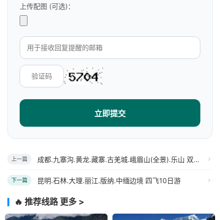
上传配图 (可选)：
立即提交
成都.九寨沟.黄龙.藏寨.古羌城.峨眉山(全景).乐山 双飞7日游(含双自费)
上一篇
昆明.石林.大理.丽江.版纳.中缅边境 四飞10日游
下一篇
🔥 推荐线路
更多 >