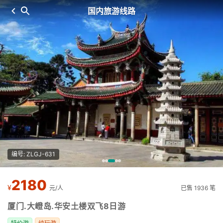
国内旅游线路
编号: ZLGJ-631
2180
¥
元/人
已售 1936 笔
厦门.大嶝岛.华安土楼双飞8日游