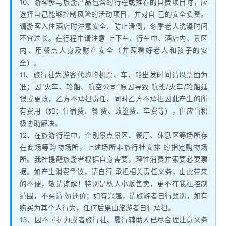
10、游客参与旅游产品包含的行程或推荐的自费项目时，应
选择自己能够控制风险的活动项目，并对自 己的安全负责。
请游客入住酒店时注意安全、防止滑倒，冬季老人洗澡时间
不宜过长。在行程中请注意 上下车、行车中、酒店内、景区
内、用餐点人身及财产安全（并照看好老人和孩子的安
全）。
11、旅行社为游客代购的机票、车、船出发时间请以票面为
准；因“火车、轮船、航空公司”原因导致 航班/火车/轮船延
误或更改，乙方不承担责任、同时乙方不承担因此产生的所
有费用（如：住宿费、餐 费、改签费、车费等），但应当积
极协助解决。
12、在旅游行程中，个别景点景区、餐厅、休息区等场所存
在商场等购物场所，上述场所非旅行社安排 的指定购物场
所。我社提醒旅游者根据自身需要，理性消费并索要必要票
据。如产生消费争议，请自行 承担相关责任义务，由此带来
的不便，敬请谅解！特别是私人小贩售卖，更不在我社控制
范围，不买请 勿还价；如有兴趣，请旅游者自行甄别，如有
购买为其个人行为，任何后果由旅游者自行承担。
13、因不可抗力或者旅行社、履行辅助人已尽合理注意义务