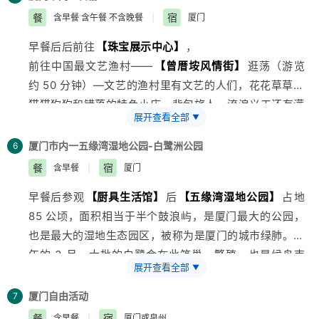
而细细看去，却又各具匠心，归来堂、龙舟池等景点。
面就是日光岩，可以看到高处光秃秃的岩石，正巧这里有
餐
宿
含早餐 含午餐 不含晚餐
|
厦门
雅趣尽在这翠竹与清茶间悠然而至，久久不去。
后返回厦门参观
【丝绸展示厅】
，午餐后
【厦门海上明
个浴场，便下来用海水泡泡脚也不错。 港仔后海滨浴场
建议路上可以备些零食哦。
早餐后后前往
【珠宝展示中心】
，
珠】
+
【国际动感球幕电影】
+
自由活动，吹着海风，脚踩沙滩，放飞风筝，享受悠闲假
返回厦门市区，前往入住酒店休息或自由活动。
前往中国最文艺渔村——
【曾厝垵风情街】
逛荡（游览
【360 度全景空中花园】
自费
期~~
后前往参观
【乳胶展示厅】
，后入住酒店，晚餐敬请自
约 50 分钟）—文艺的渔村里有文艺的人们，花花草草，
海上明珠塔内设有国家级非物质文化遗产馆以及 360 度
根据约定时间集合乘船过渡（过渡约 20 分钟，不含等候
理。
猫猫狗狗和错落的特色小店，背包旅人，流浪义工还有满
全景鸟瞰海上花园观景台。登
时间）返回厦门，后入住酒店休息。
展开查看全部
▼
脑子创意的店家老板。在曾厝垵走走，会遇 见星星点点
上 195 米内可俯揽到全世界第二，全
亚洲
第一的悬浮式
温馨提示：因鼓浪屿船票为网络订票，需团进团出，且取
的欣喜，会惊艳一段绵绵长长的上午时光。
吊桥海沧大桥，厦门最美丽的白鹭洲公园，中国的第一个
厦门市内一五缘湾湿地公园-白鹭洲公园
6
消不退费，船票进出港时间以实际购票为准。鼓浪屿实行
后参观
【灵芝保健品中心】
台商投资区湖里区，小三通邮轮码头。远华赖昌新以前的
餐
宿
含早餐
|
厦门
人数限制，轮渡票需提前订票，订票后无法补差价补票。
午餐自理，您可以在曾厝垵逛吃，无车无导哦~
走私油库等。塔内设有高倍望远镜感受台海，金门风光俯
小孩身高如超过 1.5 米，需提前通知我方买全票轮渡票，
早餐后参观
【厨具生活馆】
后
【五缘湾湿地公园】
占地
游览
【七彩环岛路】
（游览约 20 分钟）：为国内第一
揽无遗！顶楼内还设有国内最高的空中邮局，自制明信
如因客人信息传达错误引起
85 公顷，面积相当于半个鼓浪屿，是厦门最大的公园，
条海滨环岛彩色公路，绿色的大山，青色的植被，黑色的
片，LED 全景照，留言廊和光合讲解介绍。让您在感受
无法登船等后果由客人自行负责。轮渡票临时补票无法保
也是最大的湿地生态园区，被称为是厦门的城市绿肺。每
主干道，红色的人行道，黄色的沙滩，蓝色的海洋，像
美景的同时可以跟家人共享精彩一刻。中国文化博大精深
证与我社预订的班次一致。
年的 3 月，大批的白鹭会在此筑巢，繁殖，也是候鸟南
惠安女那条彩色腰带系在厦门这个美女的少女身上，婀娜
最有意义的莫过于国家非物质文化。在 18 楼国家非物质
展开查看全部
▼
北迁徙的重要驿站。在公园现在的地块上，有水栖和湿生
多姿，美不胜收。中途停留“一国两制，统一中国”远眺金
文化遗产馆内各位可以漫步金光大道，预示着来年财源广
植物带、水生植物群落、芦苇及湿地区域植物群落。栖息
门列岛。环岛路既可以浪漫骑行看海，也可以牵手漫步，
厦门自由活动
7
进， 日进斗金！馆内的老照片形象的介绍了厦门特区改
在湿地中的 9 科 25 种湿地水鸟和 17 科 29 种山林和农
在这里远离城市烦嚣，只凝注这一刻的美好，许下一世的
餐
宿
含早餐
|
厦门或泉州