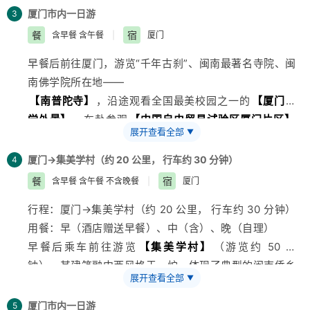
能领略到“公私兼顾，天地
厦门市内一日游
3
人和”的土楼居住文化，还能学习土楼人家世代相传的防
餐
宿
含早餐 含午餐
|
厦门
御外敌经验；既能欣赏世遗
早餐后前往厦门，游览“千年古刹”、闽南最著名寺院、闽
级别的精妙建筑，又能观看到非物质文化遗产的“高山族
南佛学院所在地——
舞蹈表演”。上坪土楼群是
【南普陀寺】
，沿途观看全国最美校园之一的
【厦门大
我国有明确纪年的最早的土楼群落，被誉为“福建土楼发
学外景】
。车赴参观
【中国自由贸易试验区厦门片区】
源地”，主要由“土楼之母”
展开查看全部
▼
保税区作为国内开发的为数不多的自由贸易开发区域，进
齐云楼、“土楼中的圆明园”日新楼、“土楼碉堡”升平楼组
出口商品均实行零关税，不出国门亦可轻松购买免税商
成。三座土楼虽已不复
厦门→集美学村（约 20 公里， 行车约 30 分钟）
4
品；参观
【珠宝平卖商场】
后乘船前往鼓浪屿。
当年完整，但每座建筑所蕴含的文化积淀却并未随时光消
餐
宿
含早餐 含午餐 不含晚餐
|
厦门
午餐享用
【海鲜大咖餐】
自费套餐含
逝，反而衍生出一种残缺与沧桑之美。大地土楼群取法于
行程：厦门→集美学村（约 20 公里， 行车约 30 分钟）
后游览素有“海上花园、音乐之岛、步行者的天堂、万国
齐云楼的建筑思想，在功能、造型、技艺等方面与前者一
用餐：早（酒店赠送早餐）、中（含）、晚（自理）
建筑博览”之称的——
脉相承，同时及至巅峰。其中颇具代表性的“二宜楼”还有
早餐后乘车前往游览
【集美学村】
（游览约 50 分
【鼓浪屿】
；途经
英国
领事馆，
日本
领事馆，西班牙领
“放眼世界第一楼”之称。华安土楼
旅游
区不但是尽览福建
钟），其建筑融中西风格于一炉，体现了典型的闽南侨乡
事馆，天主教堂，协和礼拜堂， 感受鼓浪屿百年沧桑。
土楼的绝佳标本，还是体验乡村高雅文化的绝佳去处。这
展开查看全部
▼
的建筑风格。无论是高大壮观的校舍堂馆，还是小巧典雅
体验浪漫音乐海岛风情。
里是世界上竹种最多的“世界竹种源”，也是中国第二大铁
的亭台廊榭，无一不是琉璃盖顶、龙脊凤檐、雕梁画栋，
自由漫步
厦门市内一日游
【港仔后海滨】
，站在沙滩上，面朝大海，背
5
观音生产地。探楼之余，游人不妨赏竹、品茗一番，无限