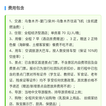
棕熊卖萌、细尾獴放哨等 行为展示。这里既有呆萌的“神
洲的大型门户枢纽机场，也是丝绸之路经济
波光粼粼的湖面灯光与比邻高楼交相辉映美的令人陶醉。
带核心区的重要航空枢纽。
费用包含
兽”羊驼，又有灵巧的鹦鹉，还有狂野的棕熊老虎…… 动
游艇轻松地漂在水上吹着清爽微风，听着水里的鱼声、舒
物王国总占地面积 350 亩， 这里有来自世界各地的数十
缓的音乐，赏岸边千亿打造金砖夜景，与亲朋好友惬意叙
种珍稀动物，位于其中的“神兽乐园”包括白虎园、马术体
1、交通：乌鲁木齐-厦门/泉州-乌鲁木齐往返飞机（含机建
聊，静坐观景于浪漫鹭岛夜色里。
燃油费）；
验营、鹦鹉馆、野象谷等多个主题动物生态场馆面 向游
2、住宿：全程经济型酒店；单房差 70 元/人/晚；
客开放，不仅让观赏者赏心悦目，留连忘返， 让人感受
3、用餐：全程 7 早（酒店房费赠送）、3 正，赠送 2 正特
到大自然的浓浓爱意。
色餐（海鲜餐、土楼客家餐）餐费不吃不退；
行程结束后返回酒店休息。
4、用车：空调旅游大巴车，按人数安排车型（保证 10%的
空座率）；
5、景点：已含景区首道景点门票，不含景区内自费项目及自
费景点门票。报价已为旅行社团队的折扣价，故行程中已包
含的景点门票对所有证件（学生证、教师证、军官证、老年
证、残疾证等证件）均不 享受任何优惠政策，其优惠价格不
予退还（赠送/新增景点自愿放弃费用不退）；
6、导游：当地中文导游服务、持导游资格证上岗；
7、购物：全程共安排六站购物（乳胶床上用品、 丝绸家纺
店、珠宝展示厅、厨具、保健品）；