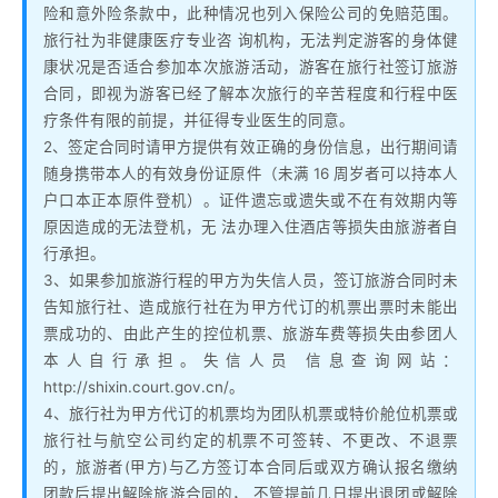
险和意外险条款中，此种情况也列入保险公司的免赔范围。
旅行社为非健康医疗专业咨 询机构，无法判定游客的身体健
康状况是否适合参加本次旅游活动，游客在旅行社签订旅游
合同，即视为游客已经了解本次旅行的辛苦程度和行程中医
疗条件有限的前提，并征得专业医生的同意。
2、签定合同时请甲方提供有效正确的身份信息，出行期间请
随身携带本人的有效身份证原件（未满 16 周岁者可以持本人
户口本正本原件登机）。证件遗忘或遗失或不在有效期内等
原因造成的无法登机，无 法办理入住酒店等损失由旅游者自
行承担。
3、如果参加旅游行程的甲方为失信人员，签订旅游合同时未
告知旅行社、造成旅行社在为甲方代订的机票出票时未能出
票成功的、由此产生的控位机票、旅游车费等损失由参团人
本人自行承担。失信人员 信息查询网站：
http://shixin.court.gov.cn/。
4、旅行社为甲方代订的机票均为团队机票或特价舱位机票或
旅行社与航空公司约定的机票不可签转、不更改、不退票
的，旅游者(甲方)与乙方签订本合同后或双方确认报名缴纳
团款后提出解除旅游合同的， 不管提前几日提出退团或解除