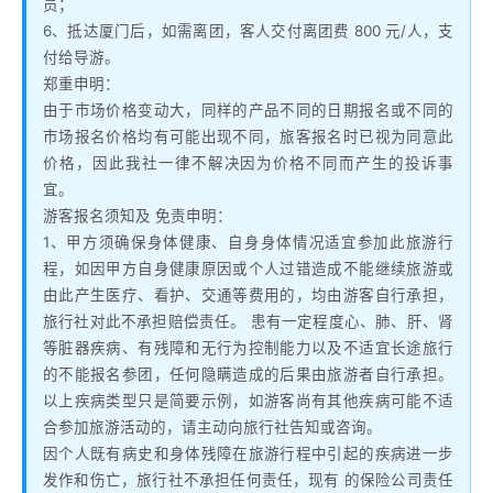
员；
6、抵达厦门后，如需离团，客人交付离团费 800 元/人，支
付给导游。
郑重申明：
由于市场价格变动大，同样的产品不同的日期报名或不同的
市场报名价格均有可能出现不同，旅客报名时已视为同意此
价格，因此我社一律不解决因为价格不同而产生的投诉事
宜。
游客报名须知及 免责申明：
1、甲方须确保身体健康、自身身体情况适宜参加此旅游行
程，如因甲方自身健康原因或个人过错造成不能继续旅游或
由此产生医疗、看护、交通等费用的，均由游客自行承担，
旅行社对此不承担赔偿责任。 患有一定程度心、肺、肝、肾
等脏器疾病、有残障和无行为控制能力以及不适宜长途旅行
的不能报名参团，任何隐瞒造成的后果由旅游者自行承担。
以上疾病类型只是简要示例，如游客尚有其他疾病可能不适
合参加旅游活动的，请主动向旅行社告知或咨询。
因个人既有病史和身体残障在旅游行程中引起的疾病进一步
发作和伤亡，旅行社不承担任何责任，现有 的保险公司责任