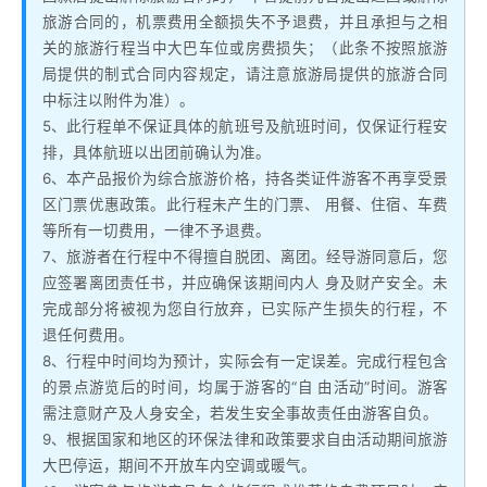
旅游合同的，机票费用全额损失不予退费，并且承担与之相
关的旅游行程当中大巴车位或房费损失；（此条不按照旅游
局提供的制式合同内容规定，请注意旅游局提供的旅游合同
中标注以附件为准）。
5、此行程单不保证具体的航班号及航班时间，仅保证行程安
排，具体航班以出团前确认为准。
6、本产品报价为综合旅游价格，持各类证件游客不再享受景
区门票优惠政策。此行程未产生的门票、 用餐、住宿、车费
等所有一切费用，一律不予退费。
7、旅游者在行程中不得擅自脱团、离团。经导游同意后，您
应签署离团责任书，并应确保该期间内人 身及财产安全。未
完成部分将被视为您自行放弃，已实际产生损失的行程，不
退任何费用。
8、行程中时间均为预计，实际会有一定误差。完成行程包含
的景点游览后的时间，均属于游客的“自 由活动”时间。游客
需注意财产及人身安全，若发生安全事故责任由游客自负。
9、根据国家和地区的环保法律和政策要求自由活动期间旅游
大巴停运，期间不开放车内空调或暖气。