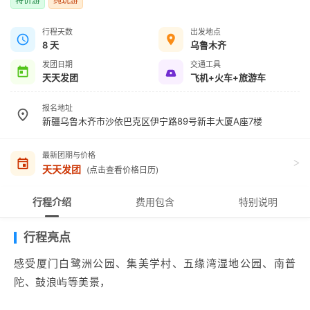
特价游
纯玩游
行程天数
出发地点
8 天
乌鲁木齐
发团日期
交通工具
天天发团
飞机+火车+旅游车
报名地址
新疆乌鲁木齐市沙依巴克区伊宁路89号新丰大厦A座7楼
最新团期与价格
>
天天发团
(点击查看价格日历)
行程介绍
费用包含
特别说明
行程亮点
感受厦门白鹭洲公园、集美学村、五缘湾湿地公园、南普
陀、鼓浪屿等美景，