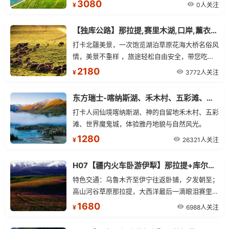
店」我们只想说此处无星似有星 (星级是国家标
3080
物、无套路 一样都不少！只要舒适、纯玩、零购
0人关注
¥
准) 8 天 7 晚，安排干净、卫生、舒适的经济型住
物、超高性价比！“要啥自行车呢？” 各类体验性
宿 (双人标间)，不提供大床房。 「行程用车」根
活动属于自费自愿，游客不提请求旅行社不安排！
【独库公路】那拉提,赛里木湖,口岸,薰衣草单卧单动四日游
据报团人数大、小车车型切换，不指定。 10 人以
真的骑在名马背上 — 弗里斯兰・马背繁花 【独家
打卡北疆美景，一次饱览湖泊草原花海大桥名俗风
上安排 2+1 大巴 (带导游)；10 人以下安排 7 座商
项目世界名马 — 弗里斯兰 仅为我有】 在花海中
情，美景不重样 ，旅途轻松自由安全，带您吃在
务 (无导游) 大巴车一换、价格减一半，更舒适、
漫步，与著名荷兰名马 — 弗里斯兰留影 免费赠送
新疆玩在新疆 ，24 小时，全天贴心为您服务，
2180
真纯玩、0 购物、无套路 一样都不少！只要舒
3772人关注
¥
20 秒左右带剪辑视频
适、纯玩、零购物、超高性价比！“要啥自行车
呢？” 各类体验性活动属于自费自愿，游客不提请
东方瑞士-喀纳斯湖、禾木村、五彩滩、世界魔鬼城汽车四日游
求旅行社不安排！ 真的骑在名马背上 — 弗里斯
打卡人间仙境喀纳斯湖、神的自留地禾木村、五彩
兰・马背繁花 【独家项目世界名马 — 弗里斯兰
滩、世界魔鬼城，体验雅丹地貌与自然风光。
仅为我有】 在花海中漫步，与著名荷兰名马 — 弗
1280
26321人关注
¥
里斯兰留影 免费赠送 20 秒左右带剪辑视频
H07【疆内火车卧游伊犁】那拉提+库尔德宁+赛里木湖火车双卧五日游
特色交通：乌鲁木齐至伊宁往返卧铺，夕发朝至；
高山河谷草原那拉提，大西洋最后一滴眼泪赛里木
湖，中国绝美十大森林之首库尔德宁；全程零购
1680
6988人关注
¥
物，精选伊宁三星酒店。