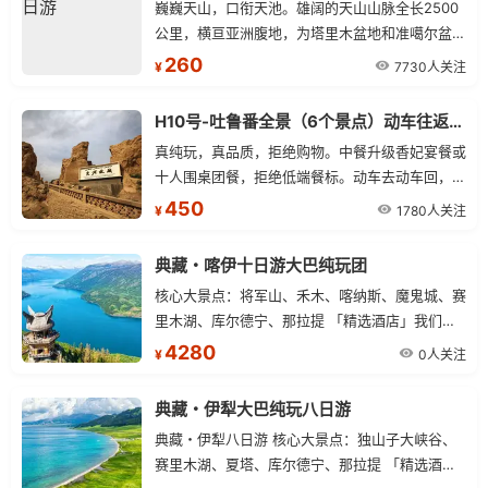
巍巍天山，口衔天池。雄阔的天山山脉全长2500
公里，横亘亚洲腹地，为塔里木盆地和准噶尔盆地
的天然分界线。
260
7730人关注
¥
H10号-吐鲁番全景（6个景点）动车往返一日游
真纯玩，真品质，拒绝购物。中餐升级香妃宴餐或
十人围桌团餐，拒绝低端餐标。动车去动车回，当
天往返，节约车程，免舟车劳顿。深度游览吐鲁番
450
1780人关注
¥
精华景点，让您的火洲之旅不虚此行。发班日期：
全年不停团（一人起发）。
典藏・喀伊十日游大巴纯玩团
核心大景点：将军山、禾木、喀纳斯、魔鬼城、赛
里木湖、库尔德宁、那拉提 「精选酒店」我们只
想说此处无星似有星 (星级是国家标准) 10 天 9
4280
0人关注
¥
晚，安排干净、卫生、舒适的经济型住宿 (双人标
间)，不提供大床房。 「行程用车」根据报团人数
典藏・伊犁大巴纯玩八日游
大、小车车型切换，不指定。 10 人以上安排 2+1
典藏・伊犁八日游 核心大景点：独山子大峡谷、
大巴 (带导游)；10 人以下安排 7 座商务 (无导游)
赛里木湖、夏塔、库尔德宁、那拉提 「精选酒
大巴车一换、价格减一半，更舒适、真纯玩、0 购