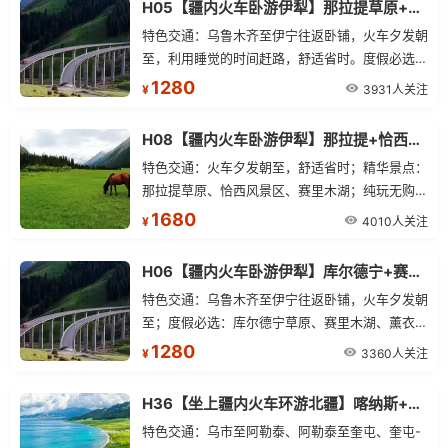
H05【疆内火车卧游伊犁】那拉提草原+赛里木湖火车双卧四日游
特色交通：乌鲁木齐至伊宁往返卧铺，火车夕发朝
至，利用睡觉的时间赶路，舒适省时。度假必选：
高山河谷草原-那拉提、邂逅“大西洋最后一滴眼
1280
3931人关注
¥
泪”的赛里木湖、紫色浪漫的薰衣草园。优选行
程：蓝天白云、冰川雪峰、森林草原、河流于一
H08【疆内火车卧游伊犁】那拉提+恰西+赛里木湖火车双卧五日游
体，犹如世外桃源。服务保障：全程零购物、游览
特色交通：火车夕发朝至，舒适省时；精华景点：
时间更充足，让您尽享旅行乐趣。贴心管家：优秀
那拉提草原、恰西风景区、赛里木湖；纯玩无购
导游讲解服务，全天贴心为您服务，让您旅途无
物；贴心管家服务。
1680
忧。精选酒店：伊宁三星酒店或携程三钻酒店。大
4010人关注
¥
众出行：父母游、亲子游、交友团、商务人士的最
佳首选。
H06【疆内火车卧游伊犁】库尔德宁+赛里木湖火车双卧四日游
特色交通：乌鲁木齐至伊宁往返卧铺，火车夕发朝
至；度假必选：库尔德宁草原、赛里木湖、薰衣草
园、霍尔果斯口岸；优选行程：蓝天白云、冰川雪
1280
3360人关注
¥
峰、森林草原、河流于一体；服务保障：全程零购
物。
H36【坐上疆内火车环游北疆】喀纳斯+禾木+那拉提+赛里木湖+独库公路四卧八日游
特色交通：乌市至阿勒泰、阿勒泰至奎屯、奎屯-