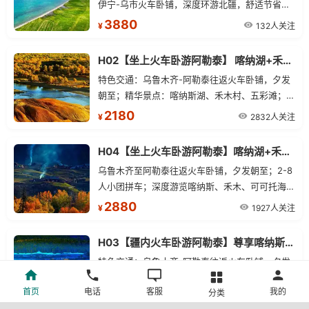
伊宁-乌市火车卧铺，深度环游北疆，舒适节省时
间。精华景点：喀纳斯湖、禾木、赛里木湖、那拉
3880
132人关注
¥
提草原、独库公路北段、百里画廊、唐布拉草原。
尊享品质：喀纳斯段升级2-8人小团，全程纯玩。
H02【坐上火车卧游阿勒泰】 喀纳湖+禾木+五彩滩双卧五日游
特色交通：乌鲁木齐-阿勒泰往返火车卧铺，夕发
朝至；精华景点：喀纳斯湖、禾木村、五彩滩；
2-8人小团，商务车出行；精选酒店：贾登峪经济
2180
2832人关注
¥
型酒店或民宿。
H04【坐上火车卧游阿勒泰】喀纳湖+禾木+可可托海+五彩滩双卧六日游
乌鲁木齐至阿勒泰往返火车卧铺，夕发朝至；2-8
人小团拼车；深度游览喀纳斯、禾木、可可托海、
五彩滩；全程精选酒店，24小时管家服务。
2880
1927人关注
¥
H03【疆内火车卧游阿勒泰】尊享喀纳斯+禾木+白哈巴+五彩滩双卧五日游
特色交通：乌鲁木齐-阿勒泰往返火车卧铺，夕发
朝至，省时舒适；精华景点：喀纳斯湖、禾木村、
首页
电话
客服
我的
分类
白哈巴、五彩滩；小众拼车：2-8人小团，天天
2280
3040人关注
¥
发；精选酒店：贾登峪1晚经济型酒店或民宿+白