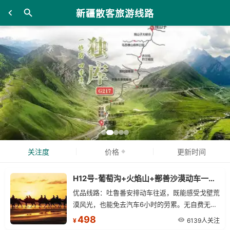
新疆散客旅游线路
关注度
价格
更新时间
H12号-葡萄沟+火焰山+鄯善沙漠动车一日精品游
优品线路：吐鲁番安排动车往返，既能感受戈壁荒
漠风光，也能免去汽车6小时的劳累。无自费无购
物，尽情畅玩：纯玩无购物，无隐形消费，把更多
498
6139人关注
¥
的时间留在景区，还原真旅游本色。精华景区：沙