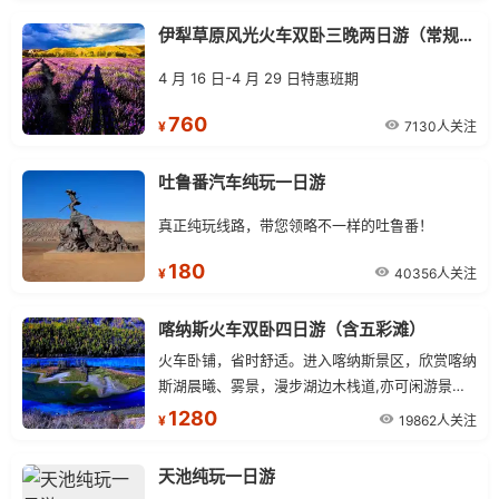
漠与绿洲尽享，美食盛宴：品尝吐鲁番特色餐，满
伊犁草原风光火车双卧三晚两日游（常规型）
足您对新疆美食的所有想象。
4 月 16 日-4 月 29 日特惠班期
760
7130人关注
¥
吐鲁番汽车纯玩一日游
真正纯玩线路，带您领略不一样的吐鲁番！
180
40356人关注
¥
喀纳斯火车双卧四日游（含五彩滩）
火车卧铺，省时舒适。进入喀纳斯景区，欣赏喀纳
斯湖晨曦、雾景，漫步湖边木栈道,亦可闲游景区
中图瓦人村落，感受喀纳斯景区的闲适与宁静,.午
1280
19862人关注
¥
餐后乘车乘车游览五彩滩景区。
天池纯玩一日游