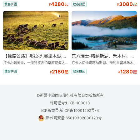
4280
3080
散客拼团
散客拼团
¥
起
¥
起
【独库公路】那拉提,赛里木湖,口岸,薰衣草单卧单动四日游
东方瑞士-喀纳斯湖、禾木村、五彩滩、世界魔鬼城汽车四日游
打卡北疆美景，一次饱览湖泊草原花海大桥名俗风情，美景不重样 ，旅途轻松自由安全，带您吃在新疆玩在新疆 ，24 小时，全天贴心为您服务，
打卡人间仙境喀纳斯湖、神的自留地禾木村、五彩滩、世界魔鬼城，体验雅丹地貌与自然风光。
2180
1280
散客拼团
散客拼团
¥
起
¥
起
©新疆中旅国际旅行社有限公司版权所有
许可证号:L-XB-100013
ICP备案号:新ICP备19001292号-4
新公网安备 65010302000123号