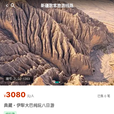
新疆散客旅游线路
编号: ZLGJ-1263
3080
¥
元/人
已售 0 笔
典藏・伊犁大巴纯玩八日游