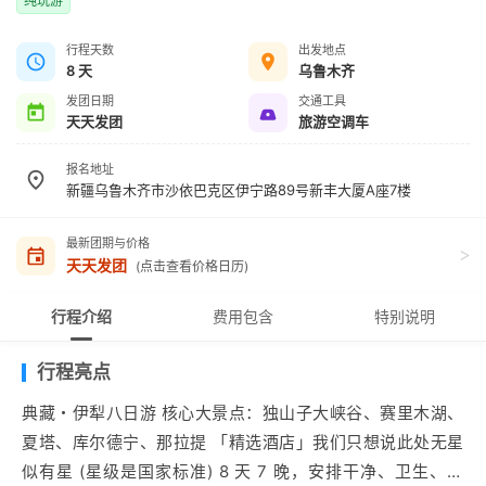
纯玩游
行程天数
出发地点
8 天
乌鲁木齐
发团日期
交通工具
天天发团
旅游空调车
报名地址
新疆乌鲁木齐市沙依巴克区伊宁路89号新丰大厦A座7楼
最新团期与价格
>
天天发团
(点击查看价格日历)
行程介绍
费用包含
特别说明
行程亮点
典藏・伊犁八日游 核心大景点：独山子大峡谷、赛里木湖、
夏塔、库尔德宁、那拉提 「精选酒店」我们只想说此处无星
似有星 (星级是国家标准) 8 天 7 晚，安排干净、卫生、舒