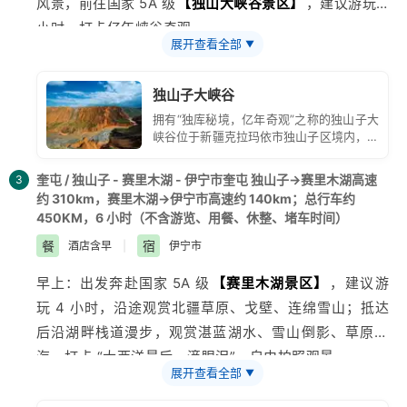
风景，前往国家 5A 级
【独山大峡谷景区】
，建议游玩 2
小时，打卡亿年峡谷奇观。
展开查看全部
▼
- 中午：景区附近自行用餐。
- 傍晚：观赏戈壁日落，结束当日游览；当晚住宿奎屯 /
独山子大峡谷
独山子，为次日前往
赛里木湖
储备体力。
拥有“独库秘境，亿年奇观”之称的独山子大
峡谷位于新疆克拉玛依市独山子区境内，城
区南28千米处，均有公路通达。
奎屯 / 独山子 - 赛里木湖 - 伊宁市奎屯 独山子→赛里木湖高速
3
约 310km，赛里木湖→伊宁市高速约 140km；总行车约
450KM，6 小时（不含游览、用餐、休整、堵车时间）
餐
宿
酒店含早
|
伊宁市
早上：出发奔赴国家 5A 级
【
赛里木湖
景区】
，建议游
玩 4 小时，沿途观赏北疆草原、戈壁、连绵雪山；抵达
后沿湖畔栈道漫步，观赏湛蓝湖水、雪山倒影、草原花
海，打卡 “大西洋最后一滴眼泪”，自由拍照观景。
展开查看全部
▼
- 中午：景区附近自行用餐。
- 傍晚：游玩结束驱车前往伊宁市，沿途欣赏落日湖景，