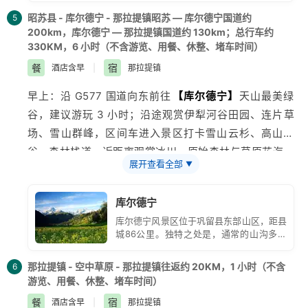
址、民俗和自然景观组成的一条古文化风景
昭苏县 - 库尔德宁 - 那拉提镇昭苏 — 库尔德宁国道约
5
线。
200km，库尔德宁 — 那拉提镇国道约 130km；总行车约
330KM，6 小时（不含游览、用餐、休整、堵车时间）
餐
宿
酒店含早
|
那拉提镇
早上：沿 G577 国道向东前往
【
库尔德宁
】
天山最美绿
谷，建议游玩 3 小时；沿途观赏
伊犁
河谷田园、连片草
场、雪山群峰，区间车进入景区打卡雪山云杉、高山河
谷、森林栈道，近距离观赏冰川、原始森林与草原花海。
展开查看全部
▼
- 中午：景区附近自行用餐。
- 傍晚：游览结束前往
那拉提
镇办理入住。
库尔德宁
库尔德宁风景区位于巩留县东部山区，距县
城86公里。独特之处是，通常的山沟多顺
山势而下，唯独这条阔谷却与雪山平行。库
尔德宁即是横沟之意。库尔德宁是著名风景
那拉提镇 - 空中草原 - 那拉提镇往返约 20KM，1 小时（不含
6
区和旅游避暑胜地。
游览、用餐、休整、堵车时间）
餐
宿
酒店含早
|
那拉提镇