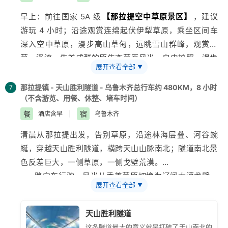
早上：前往国家 5A 级
【
那拉提
空中草原景区】
，建议
游玩 4 小时；沿途观赏连绵起伏
伊犁
草原，乘坐区间车
深入空中草原，漫步高山草甸，远眺雪山群峰，观赏绿
草、溪流、牛羊成群的原生态草原风光，自由拍照、漫步
展开查看全部
▼
观景。
- 中午：景区附近自行用餐。
那拉提镇 - 天山胜利隧道 - 乌鲁木齐总行车约 480KM，8 小时
7
（不含游览、用餐、休整、堵车时间）
- 傍晚：草原游览结束返程那拉提镇，入住酒店休整。
餐
宿
酒店含早
|
乌鲁木齐
清晨从
那拉提
出发，告别草原，沿途林海层叠、河谷蜿
蜒，穿越天山胜利隧道，横跨天山山脉南北；隧道南北景
色反差巨大，一侧草原，一侧戈壁荒漠。
- 一路向东行驶，风光从秀美草原切换为辽阔大漠戈壁，
展开查看全部
▼
沿途自由观景。
- 傍晚抵达
乌鲁木齐
，重回城市，可自行前往大巴扎等市
天山胜利隧道
内地标打卡。
这条隧道最大的意义就是打破了天山南北的