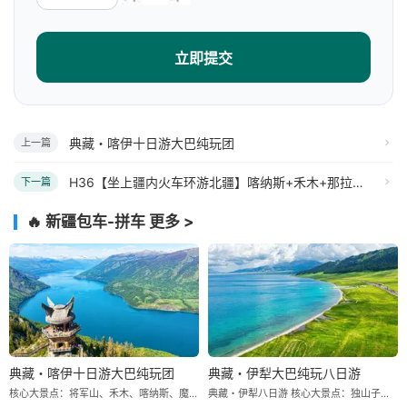
立即提交
典藏・喀伊十日游大巴纯玩团
上一篇
H36【坐上疆内火车环游北疆】喀纳斯+禾木+那拉提+赛里木湖+独库公路四卧八日游
下一篇
🔥 新疆包车-拼车
更多 >
典藏・喀伊十日游大巴纯玩团
典藏・伊犁大巴纯玩八日游
核心大景点：将军山、禾木、喀纳斯、魔鬼城、赛里木湖、库尔德宁、那拉提 「精选酒店」我们只想说此处无星似有星 (星级是国家标准) 10 天 9 晚，安排干净、卫生、舒适的经济型住宿 (双人标间)，不提供大床房。 「行程用车」根据报团人数大、小车车型切换，不指定。 10 人以上安排 2+1 大巴 (带导游)；10 人以下安排 7 座商务 (无导游) 大巴车一换、价格减一半，更舒适、真纯玩、0 购物、无套路 一样都不少！只要舒适、纯玩、零购物、超高性价比！“要啥自行车呢？” 各类体验性活动属于自费自愿，游客不提请求旅行社不安排！ 真的骑在名马背上 — 弗里斯兰・马背繁花 【独家项目世界名马 — 弗里斯兰 仅为我有】 在花海中漫步，与著名荷兰名马 — 弗里斯兰留影 免费赠送 20 秒左右带剪辑视频
典藏・伊犁八日游 核心大景点：独山子大峡谷、赛里木湖、夏塔、库尔德宁、那拉提 「精选酒店」我们只想说此处无星似有星 (星级是国家标准) 8 天 7 晚，安排干净、卫生、舒适的经济型住宿 (双人标间)，不提供大床房。 「行程用车」根据报团人数大、小车车型切换，不指定。 10 人以上安排 2+1 大巴 (带导游)；10 人以下安排 7 座商务 (无导游) 大巴车一换、价格减一半，更舒适、真纯玩、0 购物、无套路 一样都不少！只要舒适、纯玩、零购物、超高性价比！“要啥自行车呢？” 各类体验性活动属于自费自愿，游客不提请求旅行社不安排！ 真的骑在名马背上 — 弗里斯兰・马背繁花 【独家项目世界名马 — 弗里斯兰 仅为我有】 在花海中漫步，与著名荷兰名马 — 弗里斯兰留影 免费赠送 20 秒左右带剪辑视频