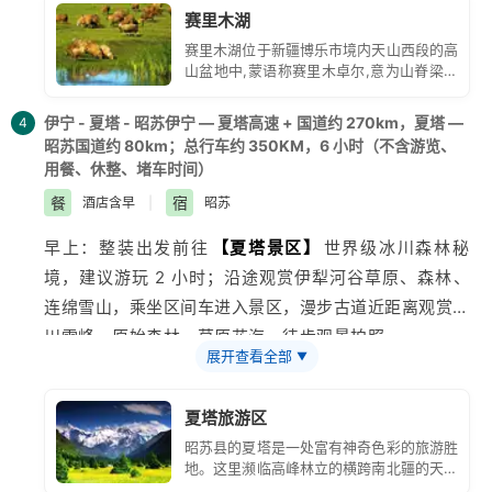
赛里木湖
抵达后办理酒店入住休整。
赛里木湖位于新疆博乐市境内天山西段的高
山盆地中,蒙语称赛里木卓尔,意为山脊梁上
的湖。赛里木湖风景区是以塞里木湖为中
心,包括湖周围风光旖旎的山地森林和湖滨
伊宁 - 夏塔 - 昭苏伊宁 — 夏塔高速 + 国道约 270km，夏塔 —
4
草原,组成一个湖泊型风景名胜区。
昭苏国道约 80km；总行车约 350KM，6 小时（不含游览、
用餐、休整、堵车时间）
餐
宿
酒店含早
|
昭苏
早上：整装出发前往
【夏塔景区】
世界级冰川森林秘
境，建议游玩 2 小时；沿途观赏
伊犁
河谷草原、森林、
连绵雪山，乘坐区间车进入景区，漫步古道近距离观赏冰
川雪峰、原始森林、草原花海，徒步观景拍照。
展开查看全部
▼
- 中午：景区附近自行用餐。
- 傍晚：游览完毕驱车前往
昭苏
县，欣赏昭苏草原暮色，
夏塔旅游区
办理酒店入住。
昭苏县的夏塔是一处富有神奇色彩的旅游胜
地。这里濒临高峰林立的横跨南北疆的天山
主脉夏塔峡谷以该河的由山口、古道、古遗