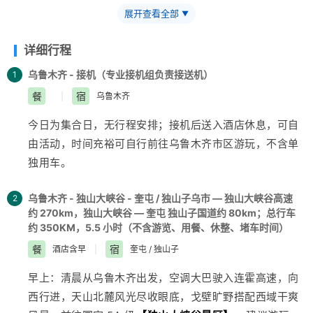
适的经济型住宿 (双人标间)，不提供大床房。 「行程用车」
展开查看全部
▼
根据报团人数大、小车车型切换，不指定。 10 人以上安排
2+1 大巴 (带导游)；10 人以下安排 7 座商务 (无导游) 大巴
详细行程
车一换、价格减一半，更舒适、真纯玩、0 购物、无套路 一
乌鲁木齐 - 接机（专业接机组负责接送机）
1
样都不少！只要舒适、纯玩、零购物、超高性价比！“要啥
餐
宿
|
乌鲁木齐
自行车呢？” 各类体验性活动属于自费自愿，游客不提请求
旅行社不安排！ 真的骑在名马背上 — 弗里斯兰・马背繁花
今日为集合日，无行程安排；接机后送入酒店休息，可自
【独家项目世界名马 — 弗里斯兰 仅为我有】
在花海中漫
由活动，时间充裕可自行前往
乌鲁木齐
市区游玩，不含单
步，与著名荷兰名马 — 弗里斯兰留影 免费赠送 20 秒左右
独用车。
带剪辑视频
乌鲁木齐 - 独山大峡谷 - 奎屯 / 独山子乌市 — 独山大峡谷高速
2
约 270km，独山大峡谷 — 奎屯 独山子国道约 80km；总行车
约 350KM，5.5 小时（不含游览、用餐、休整、堵车时间）
餐
宿
酒店含早
|
奎屯 / 独山子
早上：清晨从
乌鲁木齐
出发，空调大巴驶入连霍高速，向
西行进，天山北麓风光尽收眼底，戈壁旷野搭配西域干爽