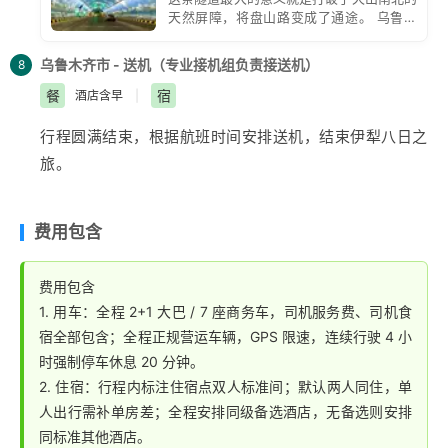
天然屏障，将盘山路变成了通途。 乌鲁木
齐至南疆：以往从乌鲁木齐驾车前往南疆库
尔勒，需要绕山而行，现在有了这条隧道，
乌鲁木齐市 - 送机（专业接机组负责接送机）
8
通行时间直接从约7小时大幅缩短至3小时左
右。 穿越天山本身：如果单纯计算开车穿
餐
宿
酒店含早
|
越这22.13公里长的隧道，仅需20多分钟就
能完成跨越天山南北的壮举。
行程圆满结束，根据航班时间安排送机，结束
伊犁
八日之
旅。
费用包含
费用包含
1. 用车：全程 2+1 大巴 / 7 座商务车，司机服务费、司机食
宿全部包含；全程正规营运车辆，GPS 限速，连续行驶 4 小
时强制停车休息 20 分钟。
2. 住宿：行程内标注住宿点双人标准间；默认两人同住，单
人出行需补单房差；全程安排同级备选酒店，无备选则安排
同标准其他酒店。