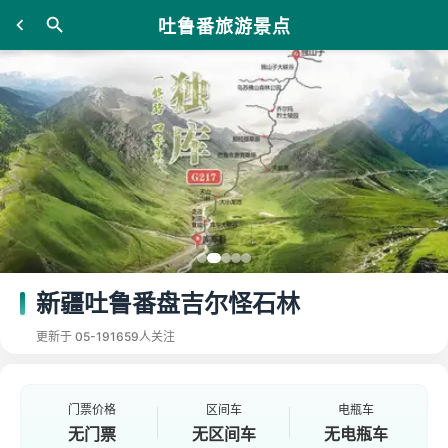
吐鲁番旅游景点
新疆吐鲁番盘吉尔怪石林
更新于 05-19
1659人关注
门票价格
区间车
电瓶车
无门票
无区间车
无电瓶车