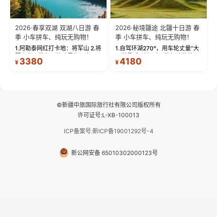
2026·春享双湖 双湖八日游 春
2026·秘境疆途 北疆十日游 春
季 小车拼车、纯玩无购物！
季 小车拼车、纯玩无购物！
1.阿勒泰网红打卡地：将军山 2.将
1.自驾环湖270°，用车轮丈量“大
军山落日缆车，体验雪都风光 3.
西洋最后一滴眼泪”的极致蔚蓝，
3380
4180
¥
¥
将军山，夕阳派对，蹦迪party 4.
让雪山、花海与深邃湖水在转弯
自驾赛里木湖360°环湖 5.二进赛
间连成自由的画卷。 2.特别赠送
湖随心游，邂逅湖畔日出浪漫...
那拉提景区3公里内，落地窗三钻
民宿 3.那...
©新疆中旅国际旅行社有限公司版权所有
许可证号:L-XB-100013
ICP备案号:新ICP备19001292号-4
新公网安备 65010302000123号