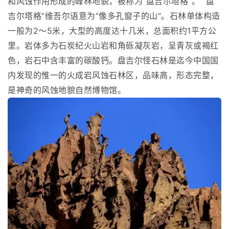
和风蚀作用形成的峰林地貌，被称为“盘吉尔塔格”。 “盘
吉尔塔格”维吾尔语意为“像多孔窗子的山”。石林单体构造
一般为2～5米，大型的高度达十几米，总面积约1平方公
里。岩体多为石炭纪火山岩和角砾凝灰岩，呈青灰或褐红
色，岩石中含丰富的碳酸钙。盘吉尔怪石林是迄今中国国
内发现的惟一的火成岩风蚀石林区，品味高，形态完整，
是神奇的风蚀地貌自然博物馆。