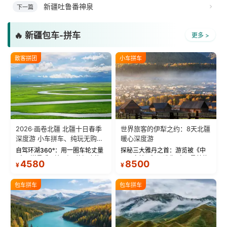
新疆吐鲁番神泉
下一篇
🔥 新疆包车-拼车
更多 >
散客拼团
小车拼车
2026·画卷北疆 北疆十日春季
世界旅客的伊犁之约：8天北疆
深度游 小车拼车、纯玩无购
暖心深度游
物！
自驾环湖360°：用一圈车轮丈量
探秘三大雅丹之首：游览被《中
“大西洋最后一滴眼泪”的极致蔚
国国家地理》评选为“中国最美的
4580
8500
¥
¥
蓝。 赛湖旅拍：甄选多款风格服
三大雅丹”第一名的克拉玛依魔鬼
饰，9张精修美照，定格赛里木湖
城。 中国第一村：探访仅存的图
绝美瞬间。 赛湖坦克300跟车视
瓦人最大村落——禾木村，欣赏
包车拼车
包车拼车
频：专业摄影师...
晨雾与小木...