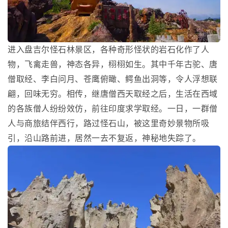
进入盘吉尔怪石林景区，各种奇形怪状的岩石化作了人
物，飞禽走兽，神态各异，栩栩如生。其中千年古驼、唐
僧取经、李白问月、苍鹰俯瞰、鳄鱼出洞等，令人浮想联
翩，回味无穷。相传，继唐僧西天取经之后，生活在西域
的各族僧人纷纷效仿，前往印度求学取经。一日，一群僧
人与商旅结伴西行，路过怪石山，被这里奇妙景物所吸
引，沿山路前进，居然一去不复返，神秘地失踪了。