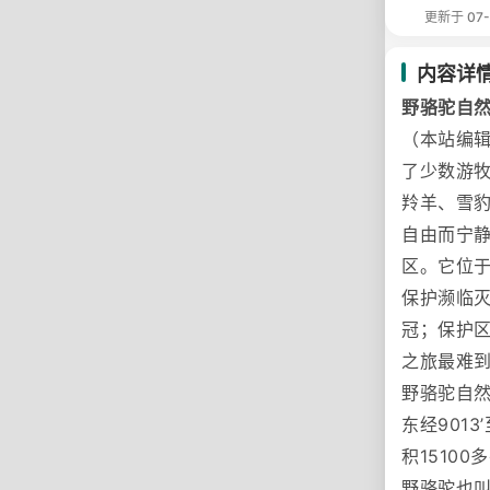
更新于 07-
内容详
野骆驼自
（本站编
了少数游
羚羊、雪
自由而宁静
区。它位于
保护濒临
冠；保护
之旅最难
野骆驼自然
东经9013
积15100
野骆驼也