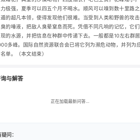
能力极强，夏季可以四五个月不喝水。顺风可以嗅到数十里路之
隐遁的超凡本领，使得发现他们很难。当受到人类和野兽的攻击
很臭的唾液，把敌人臭晕窒息而死。凭借不同凡响的记忆，它们
现的水源，并把信息在种群中传递下去。一般都是10左右群
000多峰。国际自然资源联合会已将它列为濒危动物，并列为
物名单。（本文结束）
咨询与解答
正在加载最新问答...
有疑问：