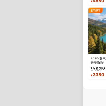
4580
¥
9张精修美
300跟车视
包车拼车
2026·春
玩无购物！
1.阿勒泰网
体验雪都风光
3380
¥
自驾赛里木湖
畔日出浪漫..