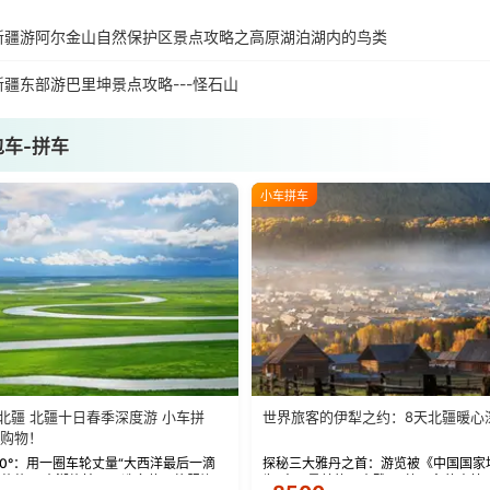
新疆游阿尔金山自然保护区景点攻略之高原湖泊湖内的鸟类
新疆东部游巴里坤景点攻略---怪石山
包车-拼车
小车拼车
画卷北疆 北疆十日春季深度游 小车拼
世界旅客的伊犁之约：8天北疆暖心
购物！
60°：用一圈车轮丈量“大西洋最后一滴
探秘三大雅丹之首：游览被《中国国家
致蔚蓝。 赛湖旅拍：甄选多款风格服饰，
为“中国最美的三大雅丹”第一名的克拉