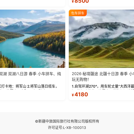
8500
¥
照，定格赛里木湖绝美瞬间。 赛湖坦克
城。 中国第一村：探访仅存的图瓦人
频：专业摄影师...
禾木村，欣赏晨雾与小木...
包车拼车
享双湖 双湖八日游 春季 小车拼车、纯
2026·秘境疆途 北疆十日游 春季 
玩无购物！
红打卡地：将军山 2.将军山落日缆车，
1.自驾环湖270°，用车轮丈量“大西洋
 3.将军山，夕阳派对，蹦迪party 4.
泪”的极致蔚蓝，让雪山、花海与深邃
4180
¥
360°环湖 5.二进赛湖随心游，邂逅湖
连成自由的画卷。 2.特别赠送那拉提景
.
落地窗三钻民宿 3.那...
©新疆中旅国际旅行社有限公司版权所有
许可证号:L-XB-100013