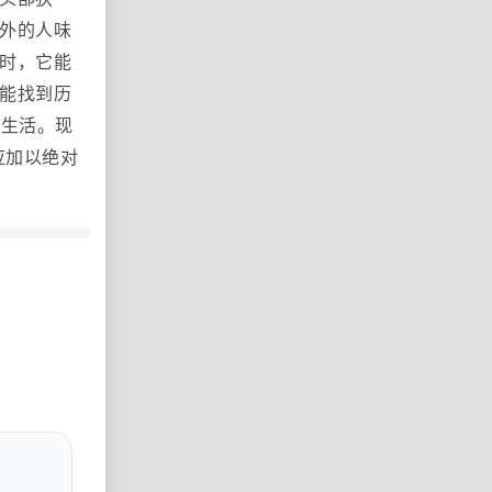
外的人味
时，它能
能找到历
居生活。现
应加以绝对