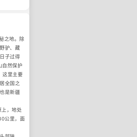
秘之地。除
野驴、藏
日子过得
山自然保护
。这里主要
居全国之
也是新疆
原上，地处
宽80公里，面
头部狭