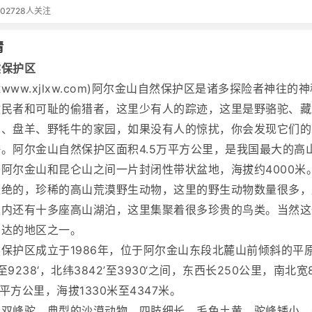
02
728人关注
情
然保护区
辑
www.xjlxw.com
)阿尔金山自然保护区是诸多探险者神往的神
牧民者和可耻的偷猎者，这里少有人的踪迹，这里是野骆驼、藏
豹、盘羊、野牦牛的家园，如果没有人的惊扰，你会发现它们的
。阿尔金山自然保护区面积4.5万平方公里，是我国最大的高
阿尔金山和昆仑山之间一片封闭性带状盆地，海拔约4000米
灭绝的，珍稀的高山荒漠野生动物，这里的野生动物数量很多，
区内还有十多座高山湖泊，这里集聚着很多珍贵的鸟类。当然这
到达的地区之一。
保护区成立于1986年，位于阿尔金山东段北麓山前倾斜的平
’至9238‘，北纬3842’至3930‘之间，东西长250公里，南北
多平方公里，海拔1330米至4347米。
叫双峰驼，典型的沙漠动物，四肢细长，毛色土黄，驼峰矮小，