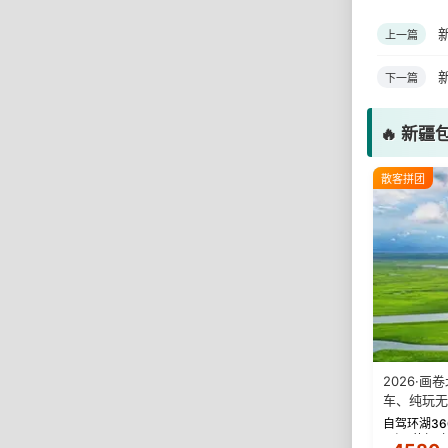
上一篇
下一篇
🔥 新疆
散客拼团
2026·
车、纯玩无
自驾环湖3
眼泪”的极