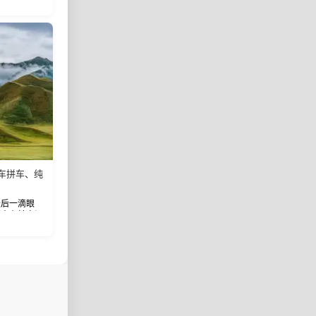
最大村落——
小车拼车、纯
最后一滴眼
湖水在转弯间
区3公里内，