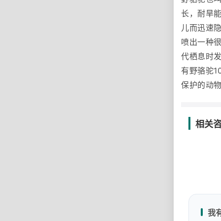
长，耐旱
儿而迅速
喷出一种
代栖息时发
有野骆驼1
保护的动
相关
我