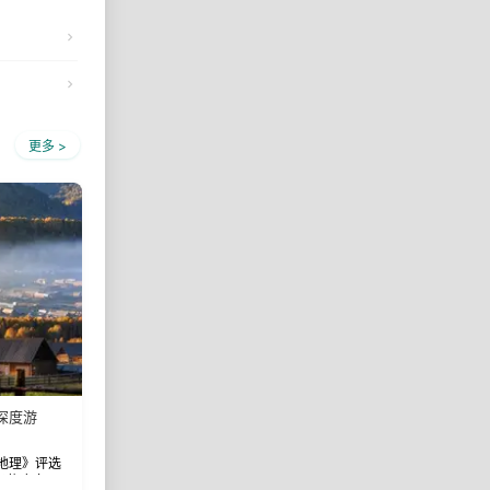
更多 >
深度游
地理》评选
玛依魔鬼