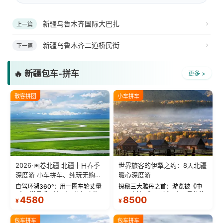
新疆乌鲁木齐国际大巴扎
上一篇
新疆乌鲁木齐二道桥民街
下一篇
🔥 新疆包车-拼车
更多 >
散客拼团
小车拼车
2026·画卷北疆 北疆十日春季
世界旅客的伊犁之约：8天北疆
深度游 小车拼车、纯玩无购
暖心深度游
物！
自驾环湖360°：用一圈车轮丈量
探秘三大雅丹之首：游览被《中
“大西洋最后一滴眼泪”的极致蔚
国国家地理》评选为“中国最美的
4580
8500
¥
¥
蓝。 赛湖旅拍：甄选多款风格服
三大雅丹”第一名的克拉玛依魔鬼
饰，9张精修美照，定格赛里木湖
城。 中国第一村：探访仅存的图
绝美瞬间。 赛湖坦克300跟车视
瓦人最大村落——禾木村，欣赏
包车拼车
包车拼车