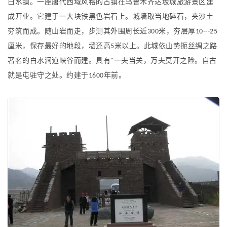
白水镇。一座唐代西域风格的古镇在乌鲁木齐达坂城旅游景区建
成开业。它建于一大块铁黑色岩石上。城墙取当地碎石，夹沙土
夯筑而成。随山岩而走，步测其外围周长近
米，夯层厚
300
10---25
厘米，保存最好的地段，墙还高
米以上。此城依山势扼丝绸之路
5
著名的白水涧道峡谷而建。具有“一夫当关，万夫莫开之险。自古
就是屯驻守之处。约建于
年前。
1600