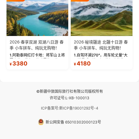
频：专业摄影师...
晨雾与小木...
2026·春享双湖 双湖八日游 春
2026·秘境疆途 北疆十日游 春
季 小车拼车、纯玩无购物！
季 小车拼车、纯玩无购物！
1.阿勒泰网红打卡地：将军山 2.将
1.自驾环湖270°，用车轮丈量“大
军山落日缆车，体验雪都风光 3.
西洋最后一滴眼泪”的极致蔚蓝，
3380
4180
¥
¥
将军山，夕阳派对，蹦迪party 4.
让雪山、花海与深邃湖水在转弯
自驾赛里木湖360°环湖 5.二进赛
间连成自由的画卷。 2.特别赠送
湖随心游，邂逅湖畔日出浪漫...
那拉提景区3公里内，落地窗三钻
民宿 3.那...
©新疆中旅国际旅行社有限公司版权所有
许可证号:L-XB-100013
ICP备案号:新ICP备19001292号-4
新公网安备 65010302000123号