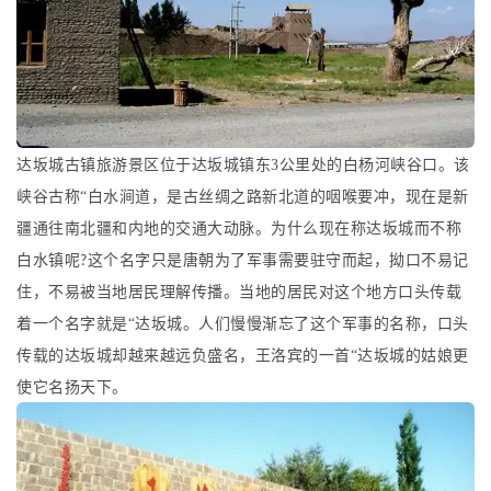
达坂城古镇旅游景区位于达坂城镇东
3
公里处的白杨河峡谷口。该
峡谷古称“白水涧道，是古丝绸之路新北道的咽喉要冲，现在是新
疆通往南北疆和内地的交通大动脉。为什么现在称达坂城而不称
白水镇呢
这个名字只是唐朝为了军事需要驻守而起，拗口不易记
?
住，不易被当地居民理解传播。当地的居民对这个地方口头传载
着一个名字就是“达坂城。人们慢慢渐忘了这个军事的名称，口头
传载的达坂城却越来越远负盛名，王洛宾的一首“达坂城的姑娘更
使它名扬天下。