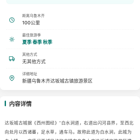
距离乌鲁木齐
100公里
最佳旅游季
夏季 春季 秋季
其他方式
无其他方式
详细地址
新疆乌鲁木齐达坂城古镇旅游景区
内容详情
达坂城古城据《西州图经》
“白水涧道，右道出闪河县界，至西北
向处月以西诸蕃，足水草，通车马。故称此道为白水涧，此城为