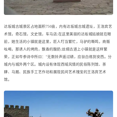
达坂城古城景区占地面积
750
亩，内有达坂城古城遗址，王洛宾艺
术馆，奇石馆，文史馆，车马店
在这里美丽的达坂城姑娘就在眼
;
前，她生活的小镇就是这里，匠人叮当繁忙，马驴的嘶鸣，商贩
吆喝，那诱人的烤肉，飘香的酸奶
丝绸古道上小镇就是这样繁
;
荣，正如岑参诗中所曰：“无数铃声遥过碛，应驮白练到安西。分
城内与城外两个区。城内设有体现西域风情的民俗陈列馆、茶
肆、马厩、民族手工艺作坊和展现民间艺术瑰宝的王洛宾艺术
馆。