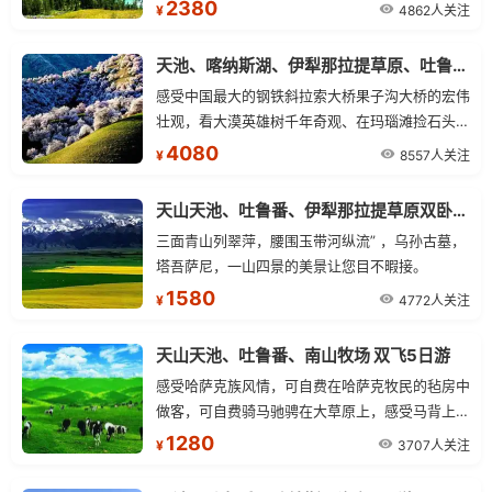
是摄影家的最爱。
2380
4862人关注
¥
天池、喀纳斯湖、伊犁那拉提草原、吐鲁番 12日游（品质型）
感受中国最大的钢铁斜拉索大桥果子沟大桥的宏伟
壮观，看大漠英雄树千年奇观、在玛瑙滩捡石头、
寻宝石，体验戈壁寻宝之乐趣。
4080
8557人关注
¥
天山天池、吐鲁番、伊犁那拉提草原双卧六日游
三面青山列翠萍，腰围玉带河纵流” ，乌孙古墓，
塔吾萨尼，一山四景的美景让您目不暇接。
1580
4772人关注
¥
天山天池、吐鲁番、南山牧场 双飞5日游
感受哈萨克族风情，可自费在哈萨克牧民的毡房中
做客，可自费骑马驰骋在大草原上，感受马背上民
族的豪迈与奔放。
1280
3707人关注
¥