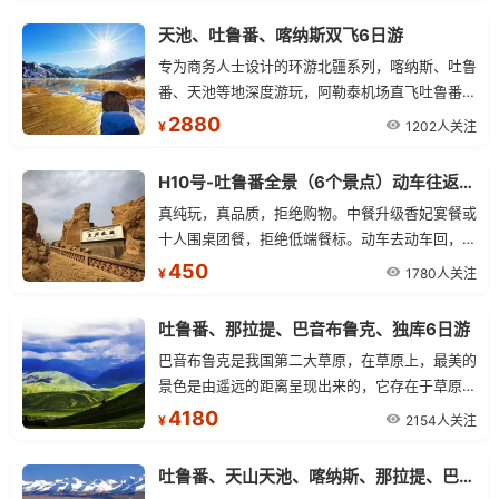
天池、吐鲁番、喀纳斯双飞6日游
专为商务人士设计的环游北疆系列，喀纳斯、吐鲁
番、天池等地深度游玩，阿勒泰机场直飞吐鲁番，
匪夷所思的安排，货真价实的景点，不走一步回头
2880
1202人关注
¥
路，不浪费一丁点宝贵时间，6天时间，尽揽北疆
风情。特别惊喜：吐鲁番安排一个晚上住宿，充分
H10号-吐鲁番全景（6个景点）动车往返一日游
感受当地的民族风情。
真纯玩，真品质，拒绝购物。中餐升级香妃宴餐或
十人围桌团餐，拒绝低端餐标。动车去动车回，当
天往返，节约车程，免舟车劳顿。深度游览吐鲁番
450
1780人关注
¥
精华景点，让您的火洲之旅不虚此行。发班日期：
全年不停团（一人起发）。
吐鲁番、那拉提、巴音布鲁克、独库6日游
巴音布鲁克是我国第二大草原，在草原上，最美的
景色是由遥远的距离呈现出来的，它存在于草原空
间的深度之中。这里雪峰环抱，地势跌宕，水草美
4180
2154人关注
¥
风光诱人。
吐鲁番、天山天池、喀纳斯、那拉提、巴音布鲁克9日疆内环飞阿勒泰进