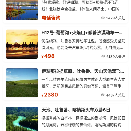
§热卖爆款，好评如潮，阿勒泰+那拉提环飞连
线！北疆景点全覆盖，§体验人间净土，中国的北
欧风光喀纳斯湖景区§7晚三星标准酒店§赏薰衣
电话咨询
2429人关注
草、观九曲十八弯日落，成人赠送298元/人大型
外景歌舞表演《东归印象》
H12号-葡萄沟+火焰山+鄯善沙漠动车一日精品游
优品线路：吐鲁番安排动车往返，既能感受戈壁荒
漠风光，也能免去汽车6小时的劳累。无自费无购
物，尽情畅玩：纯玩无购物，无隐形消费，把更多
498
6139人关注
¥
的时间留在景区，还原真旅游本色。精华景区：沙
漠与绿洲尽享，美食盛宴：品尝吐鲁番特色餐，满
伊犁那拉提草原、吐鲁番、天山天池双飞6日游
足您对新疆美食的所有想象。
一个以维吾尔族民族风情为主体的大型原生态人文
景区，是新疆民族风情的真实写照，涵盖了厚重的
维吾尔族文化和独特的民风民情。
2380
4487人关注
¥
天池、吐鲁番、喀纳斯火车双卧6日
挺拔秀美的白桦林，栩栩如生的卧龙湾，风景如画
的月亮湾，云雾缭绕的神仙湾，喀纳斯湖的傍晚，