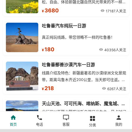
松、自由、体验新疆北疆自然风光带来的不一样的
风景！
3680
17187人关注
¥
吐鲁番汽车纯玩一日游
真正纯玩线路，带您领略不一样的吐鲁番！
180
40356人关注
¥
吐鲁番鄯善沙漠汽车一日游
线路介绍及特色：新疆最著名的沙漠绿洲文化景观
带，距离乌鲁木齐近200公里，当天即可往返。此
线路将游览全国最美的沙漠---库木塔格沙漠公园
218
6267人关注
¥
（同时也是离城市最近的沙漠）横穿全国最热、最
干燥的地方--火焰山大峡谷，新疆最早知道春天的
天山天池、可可托海、喀纳斯、魔鬼城、吐鲁番北疆特色深度游
地方（每年3月粉红的杏花在火焰山的峡谷中悄悄
此行程以新疆北疆喀纳斯自然风光为主，景点时间
绽放）......沙漠休闲旅游，尽显吐鲁番原生态特色
充裕，途中可感受新疆地大物博之神奇，感受高山
首页
电话
客服
我的
分类
湖泊的秀美壮丽，感受古老的西域文化。
电话咨询
6754人关注