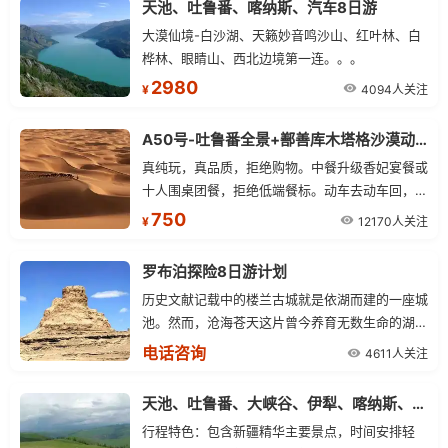
天池、吐鲁番、喀纳斯、汽车8日游
大漠仙境-白沙湖、天籁妙音鸣沙山、红叶林、白
桦林、眼睛山、西北边境第一连。。。
2980
4094人关注
¥
A50号-吐鲁番全景+鄯善库木塔格沙漠动车往返二日游
真纯玩，真品质，拒绝购物。中餐升级香妃宴餐或
十人围桌团餐，拒绝低端餐标。动车去动车回，单
程1小时，节约车程，免舟车劳顿。深度游览吐鲁
750
12170人关注
¥
番精华景点，让您的火洲之行不虚此行。温馨住
宿，让您享受旅途舒适。全年不停团（两人起
罗布泊探险8日游计划
发）。
历史文献记载中的楼兰古城就是依湖而建的一座城
池。然而，沧海苍天这片曾今养育无数生命的湖泊
在一天天的干涸，直至消失在人们的视线中，旧时
电话咨询
4611人关注
繁华都市难觅踪迹，在人类文明历史长河中留下了
千古之迷。这片消失的湖泊就是今天我们从地图上
天池、吐鲁番、大峡谷、伊犁、喀纳斯、火车双卧9日游景点行程
看到的罗布泊”。让我们寻访罗布泊，去聆听生命
行程特色：包含新疆精华主要景点，时间安排轻
的故事。