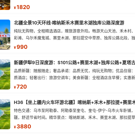
公路、巴音布鲁克、天山神秘大峡谷、温宿大峡谷、沙漠公路、喀什
1820
¥
高原等。
北疆全景10天环线·喀纳斯禾木赛里木湖独库公路深度游
纯玩无购物，全程精选酒店，赠旅游意外险。畅游天山天池、禾木村
彩滩、乌尔禾魔鬼城、赛里木湖、那拉提空中草原、独库公路北段、
等经典景点，体验S21沙漠公路、阿禾公路、果子沟大桥等特色路段。
990
¥
品质新疆：随报随走；奢品承诺：品质无忧，纯玩无购物；优品住宿
质酒店；轻奢出行：旅游空调车；美食新疆：全程酒店含早餐；实惠
游意外险。
720
¥
特色交通：乌市至阿勒泰、阿勒泰至奎屯、奎屯-伊宁-乌市火车卧铺
疆，舒适节省时间。精华景点：喀纳斯湖、禾木、赛里木湖、那拉提
路北段、百里画廊、唐布拉草原。尊享品质：喀纳斯段升级2-8人小团
3880
¥