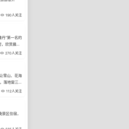
190人关注
雅丹”第一名的
村，欣赏晨雾
斯湖面，看湖
270人关注
大矿坑及额尔
木湖，将雪
，让雪山、花海
内，落地窗三
0日落地期间团
112人关注
结束，不去不
山、冰川、温
三晚景区住宿，