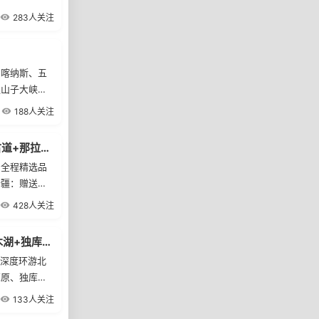
古城、帕米尔
283人关注
、喀纳斯、五
独山子大峡谷
188人关注
新疆伊犁9日深度游：S101公路+赛里木湖+独库公路+夏塔古道+那拉提草原
：全程精选品
新疆：赠送旅
428人关注
H36【坐上疆内火车环游北疆】喀纳斯+禾木+那拉提+赛里木湖+独库公路四卧八日游
，深度环游北
草原、独库公
，全程纯玩。
133人关注