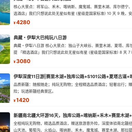
核心大景点：将军山、禾木、喀纳斯、魔鬼城、赛里木湖、库尔德宁、
选酒店」我们只想说此处无星似有星 (星级是国家标准) 10 天 9 晚，
生、舒适的经济型住宿 (双人标间)，不提供大床房。 「行程用车」根
4280
¥
大、小车车型切换，不指定。 10 人以上安排 2+1 大巴 (带导游)；10 
座商务 (无导游) 大巴车一换、价格减一半，更舒适、真纯玩、0 购物
典藏・伊犁大巴纯玩八日游
都不少！只要舒适、纯玩、零购物、超高性价比！“要啥自行车呢？” 
典藏・伊犁八日游 核心大景点：独山子大峡谷、赛里木湖、夏塔、库
动属于自费自愿，游客不提请求旅行社不安排！ 真的骑在名马背上 —
提 「精选酒店」我们只想说此处无星似有星 (星级是国家标准) 8 天 7
马背繁花 【独家项目世界名马 — 弗里斯兰 仅为我有】 在花海中漫
净、卫生、舒适的经济型住宿 (双人标间)，不提供大床房。 「行程用
3080
名马 — 弗里斯兰留影 免费赠送 20 秒左右带剪辑视频
¥
人数大、小车车型切换，不指定。 10 人以上安排 2+1 大巴 (带导游)；
排 7 座商务 (无导游) 大巴车一换、价格减一半，更舒适、真纯玩、0
一样都不少！只要舒适、纯玩、零购物、超高性价比！“要啥自行车呢？
品质新疆：随报随走；纯玩无购物；全程精选品质酒店；轻奢出行；
性活动属于自费自愿，游客不提请求旅行社不安排！ 真的骑在名马背上
险；玩透新疆经典景区。
兰・马背繁花 【独家项目世界名马 — 弗里斯兰 仅为我有】 在花海
1420
荷兰名马 — 弗里斯兰留影 免费赠送 20 秒左右带剪辑视频
¥
全程纯玩无购物，精选品质酒店，赠送旅游意外险，深度体验南北疆
山天池、葡萄沟、火焰山、喀纳斯、禾木、魔鬼城、赛里木湖、那拉