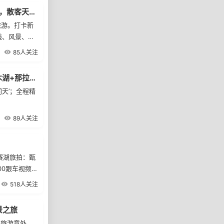
【大巴畅游北疆】六月8日纯玩大团：全程空调大巴一人一座，散客天天发！
旅游。打卡新
线、风景、人
。喀纳斯的景
85人关注
能想到的颜
 3、网红打
北疆全景12天深度游：天山天池+喀纳斯湖+独库公路+赛里木湖+那拉提草原
鬼城、途观胡
天’；全程精
 4、特殊提
再退费!
89人关注
！
 赛湖旅拍：甄
00跟车视频：
著名荷兰马匹
518人关注
道穿越乌孙西
拍：定格童话
景之旅
炊烟成为你的背
送旅游意外