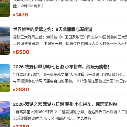
景板。
险，全程7座商务车
1479
¥
世界旅客的伊犁之约：8天北疆暖心深度游
探秘三大雅丹之首：游览被《中国国家地理》评选为“中国最美的三大
克拉玛依魔鬼城。 中国第一村：探访仅存的图瓦人最大村落——禾木
与小木屋交织的仙境。 喀纳斯变色湖：登观鱼亭俯瞰四分之三的喀纳
8500
¥
水随天气变换迷人色彩。 天然博物馆：深入可可托海，震撼于世界最
齐斯大峡谷的鬼斧神工。 大西洋最后一滴眼泪：环游蔚蓝清澈的赛里
2026·牧野伊犁 伊犁七日游 小车拼车、纯玩无购物！
山、草原与湖泊的绝景尽收眼底。
1.自驾环湖360°，用一圈车轮丈量“大西洋最后一滴眼泪”的极致蔚蓝
与深邃湖水在转弯间连成自由的画卷。 2.特别赠送那拉提景区3公里
钻民宿（如民宿未开放，安排同级别民宿或酒店） 3.3月28日-4月1
2880
¥
赠送吐尔根杏花沟景区（具体以花期开放时间为主，如未开放或花期
退） 4.自驾孟克特古道穿越乌孙西迁的历史长廊，在秘境天路上与雪
2026·双湖之恋 双湖八日游 春季 小车拼车、纯玩无购物！
泉深情相遇
1.自驾赛里木湖360°环湖 2.二进赛湖随心游，邂逅湖畔日出浪漫 3.
沉浸北疆静谧时光 4.市区内四钻酒店，优选住宿
3380