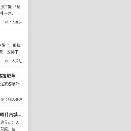
那拉提 「精
安排干净、卫
据报团人数
1人关注
人以下安排 7
、无套路 一样
各类体验性活
尔德宁、那拉
 弗里斯兰・
 晚，安排干
步，与著名荷兰
车」根据报团
1人关注
10 人以下安
 购物、无套路
伊犁深度11日游|赛里木湖+独库公路+S101公路+夏塔古道+喀拉峻草原+那拉提草原
” 各类体验
赠送旅游意外
 — 弗里斯
中漫步，与著名
256人关注
新疆南北疆大环游16天，独库公路+喀纳斯+禾木+赛里木湖+喀什古城全景深度游
经典景点：天
提草原、独库