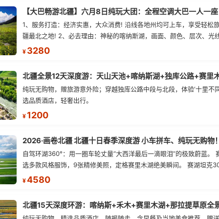
1、服务打造：经济实惠，大众消费! 沿线各地州均可上车，享受轻松
疆最北之地! 2、必去理由：神秘的喀纳斯湖，画面、颜色、层次、光
物、场面……一个都不少!。你可以拍摄出 你拍照生涯中最亮丽的画面
3280
¥
色，就像是大自然用一支画笔，把纯粹的蓝天、明净的湖 水和各种你
色，大把大把地挥洒到这片土地上，再泼上一道耀眼阳光-拍客的天堂!
卡：人间仙境喀纳斯湖，神的自留地禾木古村、五彩滩、世界陆上魔
纯玩无购物，赠旅游意外险；穿越独库公路中段与北段，体验‘十里不同
杨林、百里油田。参 观：赛里木湖，那拉提，库尔德宁，独库公路北段!
选品质酒店，轻奢出行。
示：5月是新疆淡季，旅行社使用的是景点上年度奖励票，任何证件不
1200
¥
2026·画卷北疆 北疆十日春季深度游 小车拼车、纯玩无购物
自驾环湖360°：用一圈车轮丈量“大西洋最后一滴眼泪”的极致蔚蓝。
选多款风格服饰，9张精修美照，定格赛里木湖绝美瞬间。 赛湖坦克3
专业摄影师拍摄带剪辑，一团一条。 佛里斯兰·马背繁花：在花海骑乘
4580
¥
佛里斯兰漫步，免费赠送航拍带剪辑视频。 探秘古道：自驾孟克特古
迁的历史长廊，在秘境天路上与雪山、冰川、温泉深情相遇。 禾木旅
北疆15天深度环游：喀纳斯+禾木+赛里木湖+那拉提草原全
木屋时光，在“神的自留地”禾木村漫步，让白桦林、原木小屋与晨雾
纯玩无购物，精选品质酒店，随报随走，含早餐及当地美食推荐，赠