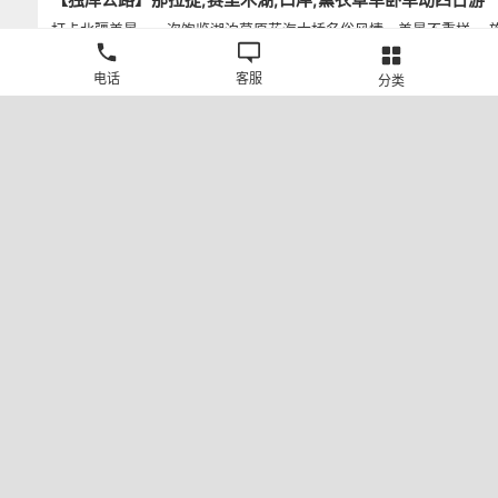
打卡北疆美景，一次饱览湖泊草原花海大桥名俗风情，美景不重样 ，
安全，带您吃在新疆玩在新疆 ，24 小时，全天贴心为您服务，
电话
客服
分类
2180
¥
【独库公路】巴音布鲁克,那拉提,赛里木湖,口岸,薰衣草单卧
打卡北疆美景，一次饱览湖泊草原花海大桥名俗风情，美景不重样 ，
安全，带您吃在新疆玩在新疆 ，24 小时，全天贴心为您服务，让您
程经验丰富专职司机人员伴您安心出行
2780
¥
2026·秘境疆途 北疆十日游 春季 小车拼车、纯玩无购物！
1.自驾环湖270°，用车轮丈量“大西洋最后一滴眼泪”的极致蔚蓝，让
邃湖水在转弯间连成自由的画卷。 2.特别赠送那拉提景区3公里内，
宿 3.那拉提 VIP 通道，私享路线 + 优先通行，承包你的草原高光时刻
4180
¥
赠送旅游意外险，让您出行无忧，玩转新疆美景！美景新疆：玩透新
区，将纯玩进行到底处处都是经典