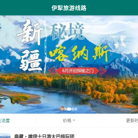
伊犁旅游线路
关注度
价格
更新
典藏・喀伊十日游大巴纯玩团