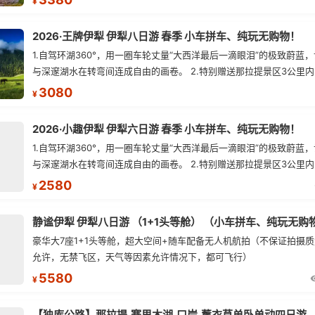
¥
2026·王牌伊犁 伊犁八日游 春季 小车拼车、纯玩无购物！
1.自驾环湖360°，用一圈车轮丈量“大西洋最后一滴眼泪”的极致蔚蓝
与深邃湖水在转弯间连成自由的画卷。 2.特别赠送那拉提景区3公里
钻民宿（如民宿未开放，安排同级别民宿或酒店） 3.3月28日-4月1
3080
¥
赠送吐尔根杏花沟景区（具体以花期开放时间为主，如未开放或花期
退） 4.独家线路：独库公路若遇封路，可调整方向反走，不影响整体
2026·小趣伊犁 伊犁六日游 春季 小车拼车、纯玩无购物！
会在次体验独库风光。 5.库尔德宁自驾踏入世界自然遗产的绿谷深处
1.自驾环湖360°，用一圈车轮丈量“大西洋最后一滴眼泪”的极致蔚蓝
的清香沁入肺腑，在"天山最美绿谷"中找回久违的宁静与自由。
与深邃湖水在转弯间连成自由的画卷。 2.特别赠送那拉提景区3公里
钻民宿（如民宿未开放，安排同级别民宿或酒店） 3.3月28日-4月1
2580
¥
赠送吐尔根杏花沟景区（具体以花期开放时间为主，如未开放或花期
退） 4.独家线路：独库公路若遇封路，可调整方向反走，不影响整体
静谧伊犁 伊犁八日游 （1+1头等舱） （小车拼车、纯玩无购
会在次体验独库风光。
豪华大7座1+1头等舱，超大空间+随车配备无人机航拍（不保证拍摄
允许，无禁飞区，天气等因素允许情况下，都可飞行）
5580
¥
【独库公路】那拉提,赛里木湖,口岸,薰衣草单卧单动四日游