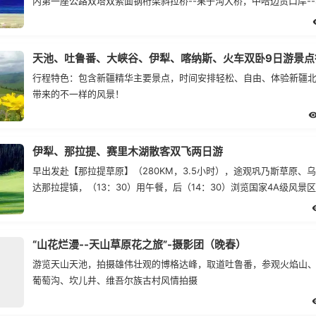
内第一座公路双塔双索面钢桁梁斜拉桥--果子沟大桥，中哈边贸口岸-
岸，美色绝伦、花的海洋。。。
天池、吐鲁番、大峡谷、伊犁、喀纳斯、火车双卧9日游景点
行程特色：包含新疆精华主要景点，时间安排轻松、自由、体验新疆
带来的不一样的风景！
伊犁、那拉提、赛里木湖散客双飞两日游
早出发赴【那拉提草原】（280KM，3.5小时），途观巩乃斯草原、
达那拉提镇，（13：30）用午餐，后（14：30）浏览国家4A级风景
原（游览3小时），自费骑马游天山，体验浓郁的哈萨克民族风情，后
观伊犁的母亲河伊犁河，观长河落日圆”之美景，后参观薰衣草加工厂-
限公司，欣赏物美价廉的薰衣草系列产品（参观40分钟），晚餐后入
“山花烂漫--天山草原花之旅”-摄影团（晚春）
星
游览天山天池，拍摄雄伟壮观的博格达峰，取道吐鲁番，参观火焰山
葡萄沟、坎儿井、维吾尔族古村风情拍摄