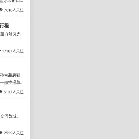
-霍尔果斯口
7616人关注
行程
北疆自然风光
17187人关注
乌孙古墓后到
区—那拉提草
返回伊宁，参
5107人关注
--远香香料有
住酒店伊宁三
、交河故城、
2529人关注