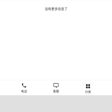
没有更多信息了
电话
客服
分类
©新疆中旅国际旅行社有限公司版权所有
许可证号:L-XB-100013