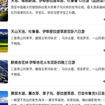
天池、喀纳斯湖、伊犁那拉提草原、吐鲁番 12日游（品质型
感受中国最大的钢铁斜拉索大桥果子沟大桥的宏伟壮观，看大漠英雄
在玛瑙滩捡石头、寻宝石，体验戈壁寻宝之乐趣。
天山天池、吐鲁番、伊犁那拉提草原双卧六日游
三面青山列翠萍，腰围玉带河纵流” ，乌孙古墓，塔吾萨尼，一山四景
不暇接。
醉美杏花林·伊犁杏花火车双卧四晚三日游
三面青山列翠萍，腰围玉带河纵流” ，乌孙古墓，塔吾萨尼，一山四景
不暇接。
赛里木湖、薰衣草、果子沟、那拉提草原、巴音布鲁克5日浪
一眼望不到边的紫色海洋---薰衣草基地，风景如画、婚纱摄影胜地--