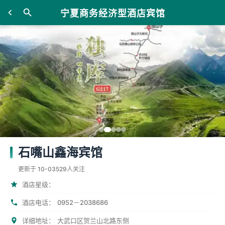
宁夏商务经济型酒店宾馆
石嘴山鑫海宾馆
更新于 10-03
529人关注
酒店星级：
酒店电话：
0952－2038686
详细地址：
大武口区贺兰山北路东侧