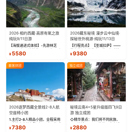
2026·相约西藏·高原有氧之旅
2026藏东秘境 漫步云中仙境·
纯玩9/11日游
探秘世外桃源·纯玩11/13日
【海拔递进式体验】-先游林芝
【行程亮点】 【圣城拉萨】——
(2900米)再访拉萨(3650米)，亲
带上信心与信仰去西藏，行吟拉
5580
9380
¥
¥
测 99%游客零高反 。 【贴心保
萨，感受这座城与生俱来的与众
障】-全程配备便携式制氧机，高
不同！ 【布达拉宫】——集宫殿
反根本不是事儿 ！ 【无人机航
城堡寺院于一体的宏伟建筑，是
散客拼团
独立成团
拍】-雪山/圣湖/...
西藏最完整的古代...
2026逐梦西藏全景线2-8人航
秘境云南4+5星升级版四飞9日
空座椅小团
游 独立成团
1.主打2-8人精品小团，全程采用
◇精华景点：我们将不同民族、
9座航空座椅车型（360度环抱式
不同地域、不同风格的三座古城
7380
2880
¥
¥
座舱），提供VIP级别的舒适出行
—【大理古城、丽江古城、香格