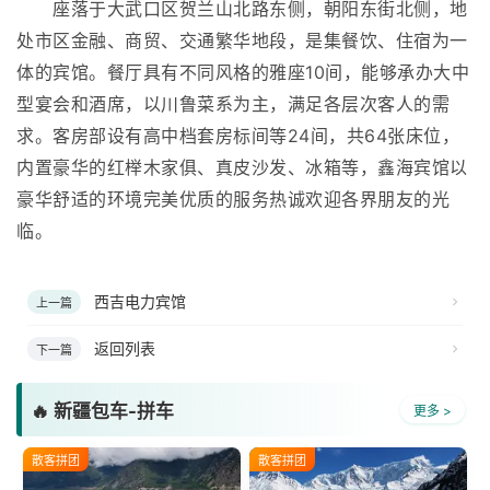
座落于大武口区贺兰山北路东侧，朝阳东街北侧，地
处市区金融、商贸、交通繁华地段，是集餐饮、住宿为一
体的宾馆。餐厅具有不同风格的雅座10间，能够承办大中
型宴会和酒席，以川鲁菜系为主，满足各层次客人的需
求。客房部设有高中档套房标间等24间，共64张床位，
内置豪华的红榉木家俱、真皮沙发、冰箱等，鑫海宾馆以
豪华舒适的环境完美优质的服务热诚欢迎各界朋友的光
临。
西吉电力宾馆
上一篇
返回列表
下一篇
🔥 新疆包车-拼车
更多 >
散客拼团
散客拼团