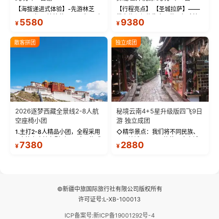
【海拔递进式体验】-先游林芝
【行程亮点】 【圣城拉萨】——
(2900米)再访拉萨(3650米)，亲
带上信心与信仰去西藏，行吟拉
5580
9380
¥
¥
测 99%游客零高反 。 【贴心保
萨，感受这座城与生俱来的与众
障】-全程配备便携式制氧机，高
不同！ 【布达拉宫】——集宫殿
反根本不是事儿 ！ 【无人机航
城堡寺院于一体的宏伟建筑，是
散客拼团
独立成团
拍】-雪山/圣湖/...
西藏最完整的古代...
2026逐梦西藏全景线2-8人航
秘境云南4+5星升级版四飞9日
空座椅小团
游 独立成团
1.主打2-8人精品小团，全程采用
◇精华景点：我们将不同民族、
9座航空座椅车型（360度环抱式
不同地域、不同风格的三座古城
7380
2880
¥
¥
座舱），提供VIP级别的舒适出行
—【大理古城、丽江古城、香格
体验 。供氧保障： 2.全程入住舒
里拉、野象谷】呈现给您！...
适型含氧酒店（低海拔的索松村
和林芝除外），并贴心赠...
©新疆中旅国际旅行社有限公司版权所有
许可证号:L-XB-100013
ICP备案号:新ICP备19001292号-4