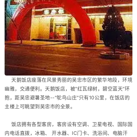
天鹅饭店座落在风景秀丽的吴忠市区的繁华地段，环境
幽雅，交通便利。天鹅饭店，被"红瓦绿树，碧空蓝天"环
抱，距吴忠避暑圣地--"鸵鸟山庄"只有10公里，在饭店的
主楼上可眺望到吴忠市的全景。
饭店拥有各型客房，客房设有空调、卫星电视、国际国
内电话直拨，冰箱、 开水器、IC门卡、洗浴间、电脑汗