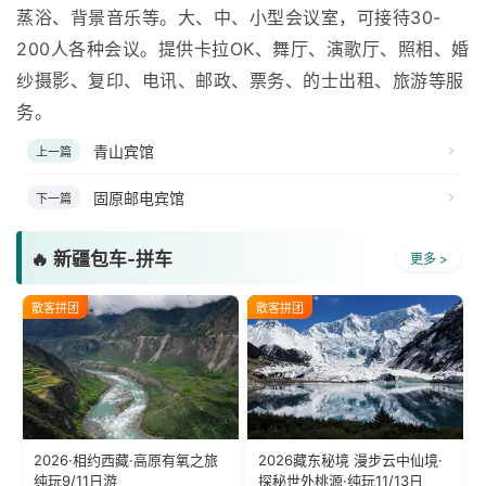
蒸浴、背景音乐等。大、中、小型会议室，可接待30-
200人各种会议。提供卡拉OK、舞厅、演歌厅、照相、婚
纱摄影、复印、电讯、邮政、票务、的士出租、旅游等服
务。
青山宾馆
上一篇
固原邮电宾馆
下一篇
🔥 新疆包车-拼车
更多 >
散客拼团
散客拼团
2026·相约西藏·高原有氧之旅
2026藏东秘境 漫步云中仙境·
纯玩9/11日游
探秘世外桃源·纯玩11/13日