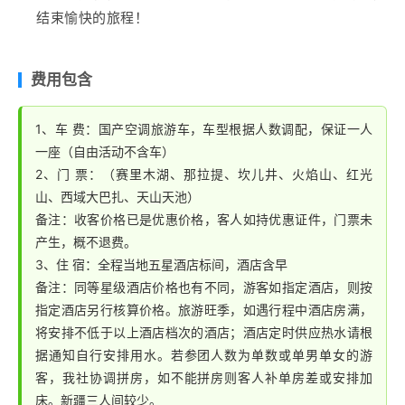
和山崩、滑坡堰塞湖两说。景区以高山湖泊为中心，雪峰
结束愉快的旅程！
倒映，云杉环拥，碧水似镜，风光如画。途中在阔克胡拉
村中转区间车，观天池八景：
石门一线
、西小天池、顶天
三石、大天池、定海神针、悬泉飞瀑、南山望雪、西山观
费用包含
松；遥观博格达雪峰。
1、车 费：国产空调旅游车，车型根据人数调配，保证一人
一座（自由活动不含车）
2、门 票：（赛里木湖、那拉提、坎儿井、火焰山、红光
山、西域大巴扎、天山天池）
备注：收客价格已是优惠价格，客人如持优惠证件，门票未
产生，概不退费。
3、住 宿：全程当地五星酒店标间，酒店含早
备注：同等星级酒店价格也有不同，游客如指定酒店，则按
指定酒店另行核算价格。旅游旺季，如遇行程中酒店房满，
将安排不低于以上酒店档次的酒店；酒店定时供应热水请根
据通知自行安排用水。若参团人数为单数或单男单女的游
客，我社协调拼房，如不能拼房则客人补单房差或安排加
床。新疆三人间较少。