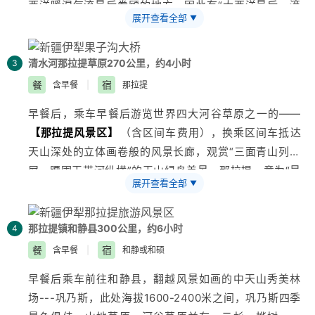
西洋暖湿气流最后眷顾的地方，因此有“大西洋最后一滴
展开查看全部
▼
眼泪”的说法。沿途观
伊犁
第一景
【
果子沟
】
、国内第一
座公路双塔双索面钢桁梁斜拉桥
【果子沟大桥】
，晚抵
清水河镇入住酒店。赠送参观
【薰衣草博物馆】
（赠送
清水河
那拉提草原270公里，约4小时
3
项目，因不可抗力因素无法游览，门票不退不换），这是
餐
宿
含早餐
|
那拉提
目前我国唯一一家以薰衣草为主题的博物馆，喜欢薰衣草
早餐后，乘车早餐后游览世界四大河谷草原之一的——
的朋友不用到
法国
的普罗旺斯和
日本
的北海道，就可以感
【
那拉提
风景区】
（含区间车费用），换乘区间车抵达
受薰衣草带来的浪漫气息、体验芬芳之旅了。晚抵清水河
天山深处的立体画卷般的风景长廊，观赏“三面青山列翠
镇或伊宁入住酒店。晚抵清水河镇入住酒店。
屏，腰围玉带河纵横”的天山绿岛美景。那拉提，意为“最
备注：薰衣草最佳赏花时间一般从每年5月开始，每年因
展开查看全部
▼
早见到太阳的地方”，这里芳草萋萋，高可没膝，一幅由
天气转暖快慢，花期会提前或推后，如客人来时薰衣草还
雪景、林景、草景、花景组成的色彩斑斓的景象，俨然一
未开放，则此景点取消，不退不换。
片“绿树鲜花遍山谷”的塞外江南的景致。它是那样的清秀
那拉提镇
和静县300公里，约6小时
4
【小贴士】
：
自然，天山林海雪源消失了；它是那样式的茫茫苍苍，伏
餐
宿
含早餐
|
和静或和硕
今天路程长，请自备小零食防止饥饿；早晚温差大，须带
季夏牧场鲜亮明快，山清水秀；由山下向上，随着地势的
保暖外套御寒。
早餐后乘车前往和静县，翻越风景如画的中天山秀美林
增高，气候、土壤、生物等自然条件都随之发生明显的变
场---巩乃斯，此处海拔1600-2400米之间，巩乃斯四季
化，形成一条垂直景观带，是人们休闲避暑开怀游览的好