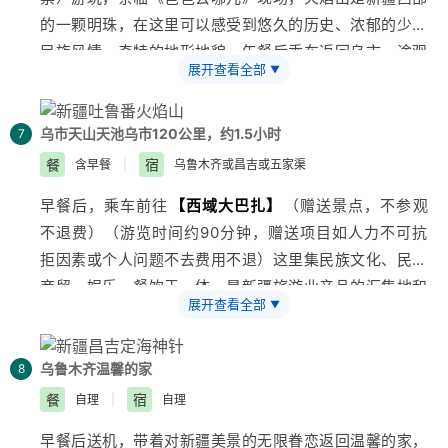
了解最真实的维吾尔族民俗与文化，免费品尝瓜果，学跳
的一颗明珠，在这里可以感受到悠久的历史、浓郁的少数
欢快的维吾尔族歌舞，了解葡萄的种植过程与葡萄干的晾
民族风情、奇特的地形地貌。午餐后乘车返回乌市，途观
晒技术等，了解吐鲁番历史文化、民俗民风、品特色小
展开查看全部
▼
西部歌王—王洛宾老人情歌发源地达板城，柴窝堡湖，十
吃。
里
盐湖
，
亚洲
最大的
风力发电站
。抵达乌市，参观国家
【小贴士】
：吐鲁番号称中国热极，日照强烈、气候干
4A级生态文化
旅游
园区
【红光山】
（赠送景点，不参观
乌市
天山天池
乌市120公里，约1.5小时
7
燥，一定要注意防暑、防晒。
不退费），红光山园区以绿化为基础，以生态为主导，以
餐
宿
含早餐
|
乌鲁木齐或昌吉或五家渠
佛家文化为灵魂，经过十年多的不懈努力，现在已基本形
早餐后，乘车前往
【西域大巴扎】
（赠送景点，不参观
成为一座集生态观光、休闲度假、人居环境、运动娱乐、
不退费）（游览时间约90分钟，赠送项目如人力不可抗
科研教育为一体的大型生态文化旅游园区。
【小贴
拒因素或个人问题不去费用不退）这里集民族文化、民族
士】
：
商贸、娱乐、餐饮于一体，是
新疆
旅游
业产品的汇集地和
登山徒步请穿舒适的鞋；参加娱乐活动请注意安全；游览
展开查看全部
▼
新的展示中心，是“新疆之窗”、也是新疆土特产及中亚商
时请听从导游统一安排。
品的自由市场。午餐游览品尝哈萨克名族
【哈萨克汉王
盛宴】
，后乘车前往
天池
，抵达后换乘区间车进入
【天
乌鲁木齐
温馨的家
8
山天池】
（含门区）：古称瑶池，是中国西北干旱地区
餐
宿
自理
|
自理
典型的山岳型自然景观。天池成因有古冰蚀-终碛堰塞湖
早餐后送机，带着对
新疆
美景的无限眷恋返回温馨的家，