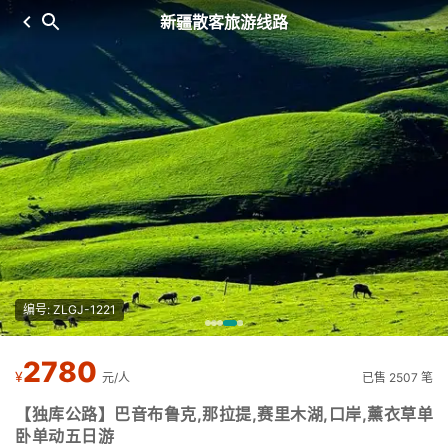
新疆散客旅游线路
编号: ZLGJ-1221
2780
¥
元/人
已售 2507 笔
【独库公路】巴音布鲁克,那拉提,赛里木湖,口岸,薰衣草单
卧单动五日游