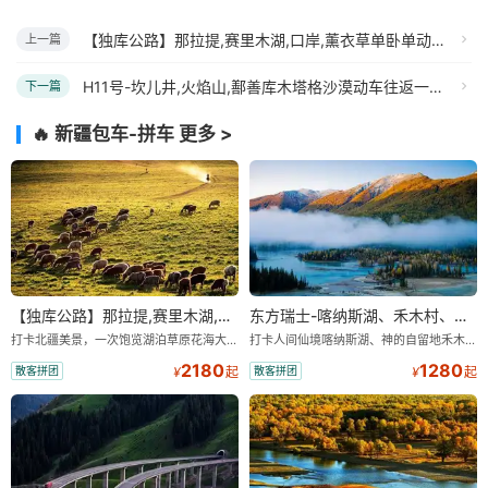
【独库公路】那拉提,赛里木湖,口岸,薰衣草单卧单动四日游
上一篇
H11号-坎儿井,火焰山,鄯善库木塔格沙漠动车往返一日游
下一篇
🔥 新疆包车-拼车
更多 >
【独库公路】那拉提,赛里木湖,口岸,薰衣草单卧单动四日游
东方瑞士-喀纳斯湖、禾木村、五彩滩、世界魔鬼城汽车四日游
打卡北疆美景，一次饱览湖泊草原花海大桥名俗风情，美景不重样 ，旅途轻松自由安全，带您吃在新疆玩在新疆 ，24 小时，全天贴心为您服务，
打卡人间仙境喀纳斯湖、神的自留地禾木村、五彩滩、世界魔鬼城，体验雅丹地貌与自然风光。
2180
1280
散客拼团
散客拼团
¥
起
¥
起