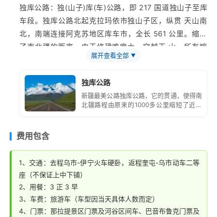
独库公路：独(山子)库(车)公路，即 217 国道独山子至库
车段。独库公路北起
克拉玛依
市独山子区，纵贯 天山南
北，南端连接
阿克苏
地区库车市，全长 561 公里。缩短
了南北疆的距离，由于修建难度大，穿越天 山，所有蜿
展开查看全部
▼
蜒曲折的道路，盘延在山中，成就了
新疆
最美公路。 特
别备注：伊宁--
那拉提
段乘坐
旅游
大巴车；那拉提--奎屯
独库公路
段需要走新疆最美公路独库公路，需要换成 7 座商务
新疆最美公路独库公路，它的贯通，使得南
车；独库公路全程盘山路，有晕车的需要提前做好准备；
北疆路程由原来的1000多公里缩短了近一
半，堪称是中国公路建设史上的一座丰碑。
为了修建这条公路，数万名官兵奋战10年，
其中有168名筑路官兵献出了宝贵的生命，
费用包含
所以又被成为“英雄之路”。
1、交通：去程乌市-伊宁火车硬卧，返程奎屯-乌市动车二等
座（不保证上中下铺）
2、用餐：3 正 3 早
3、车费：旅游车（车型因当天具体人数而定）
4、门票：那拉提景区门票及河谷区间车、巴音布鲁克门票及