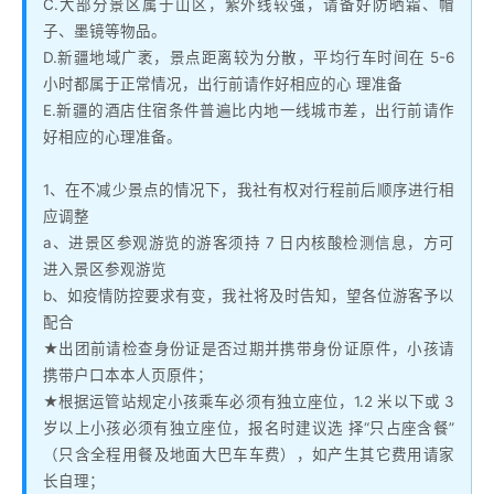
C.大部分景区属于山区，紫外线较强，请备好防晒霜、帽
子、墨镜等物品。
D.新疆地域广袤，景点距离较为分散，平均行车时间在 5-6
小时都属于正常情况，出行前请作好相应的心 理准备
E.新疆的酒店住宿条件普遍比内地一线城市差，出行前请作
好相应的心理准备。
1、在不减少景点的情况下，我社有权对行程前后顺序进行相
应调整
a、进景区参观游览的游客须持 7 日内核酸检测信息，方可
进入景区参观游览
b、如疫情防控要求有变，我社将及时告知，望各位游客予以
配合
★出团前请检查身份证是否过期并携带身份证原件，小孩请
携带户口本本人页原件；
★根据运管站规定小孩乘车必须有独立座位，1.2 米以下或 3
岁以上小孩必须有独立座位，报名时建议选 择“只占座含餐”
（只含全程用餐及地面大巴车车费），如产生其它费用请家
长自理；