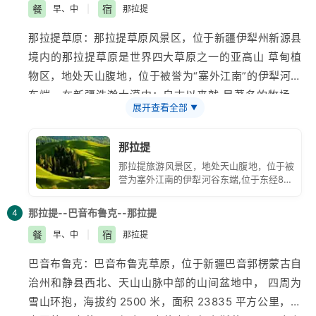
味醇厚、浓郁，有芳香药草之美誉，被称为香草之后 。
的三大口岸。霍尔果斯口岸镇设于桥以东3
餐
宿
早、中
|
那拉提
千米。霍尔果斯历史上就是商道通衢，著名
的丝绸之路北新
那拉提
草原：那拉提草原风景区，位于
新疆
伊犁
州新源县
境内的那拉提草原是世界四大草原之一的亚高山 草甸植
物区，地处天山腹地，位于被誉为“塞外江南”的伊犁河谷
东端，在新疆浩瀚大漠中；自古以来就 是著名的牧场，
展开查看全部
▼
交错的河道、平展的河谷、高峻的山峰、茂密的森林交相
辉映，优美的草原风光与当地哈 萨克民俗风情结合在一
那拉提
起，成为新疆著名的
旅游
观光度假区。那拉提犹如一块镶
那拉提旅游风景区，地处天山腹地，位于被
嵌在黄绸缎上的翡翠，格 外耀眼。这里山峦起伏，绿草
誉为塞外江南的伊犁河谷东端,位于东经85?
如茵，既有草原的辽阔，又有溪水的柔美；既有群山的的
7-28，北纬43?1-15之间，总面积400平方
公里，平均海拔1800米，年降雨量在880毫
俊秀，又有松林如 涛的气势。她以特有的原始的自然风
那拉提--巴音布鲁克--那拉提
4
米左右。
貌，向世人展示天山深处一道宛如立体画卷般的风景长
餐
宿
早、中
|
那拉提
廊。
巴音布鲁克
：巴音布鲁克草原，位于
新疆
巴音郭楞蒙古自
治州和静县西北、天山山脉中部的山间盆地中， 四周为
雪山环抱，海拔约 2500 米，面积 23835 平方公里，是