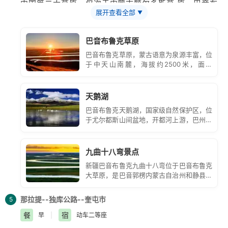
中国第二大草原，仅次于
内蒙古
额尔多斯草 原。巴音布
展开查看全部
▼
鲁克蒙古语意为富饶的泉水，草原地势平坦，水草丰盛，
是典型的禾草草甸草原，也是新疆 最重要的畜牧业基地
巴音布鲁克草原
之一。那里不但有雪山环抱下的世外桃源，有九曲十八弯
巴音布鲁克草原，蒙古语意为泉源丰富，位
的开都河，更有优雅迷人 的
天鹅湖
，清晨，当远处的蒙
于中天山南麓，海拔约2500米，面积
古包升起袅袅炊烟时，大大小小的天鹅们，有的开始休
22000平方公里，是我国第二大草原，仅次
于内蒙古额尔多斯草原。这里地势平坦，水
憩，有的开始觅食， 有些勤奋的天鹅，展翅掠出湖面，
草丰盛，是典型的禾草草甸草原。
天鹅湖
飞过马背、羊群和蒙古包，在远方的山谷里盘旋。
巴音布鲁克天鹅湖，国家级自然保护区，位
于尤尔都斯山间盆地，开都河上游，巴州和
静县西部。平均海拔2400米，面积1000多
平方公里，地势平坦，水草丰盛，湖沼星罗
棋布。巴音布鲁克蒙语意为丰富的山泉。天
九曲十八弯景点
鹅湖由众多互通的小湖组成的湖沼地。每年
新疆巴音布鲁克九曲十八弯位于巴音布鲁克
4月前后，大天鹅、小天鹅、疣
大草原，是巴音郭楞内蒙古自治州和静县最
著名的景点。九曲十八弯最靓丽的时侯，是
满天晚霞倒映在河湾的绚丽景观，这种景观
那拉提--独库公路--奎屯市
5
难得一見、可遇而不可求！
餐
宿
早
|
动车二等座