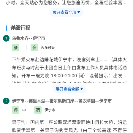
小时，全天贴心为您服务，让您旅途无忧，全程经验丰富专
职司机人员伴您安心出行
展开查看全部
▼
详细行程
乌鲁木齐--伊宁市
1
餐
宿
|
火车硬卧
下午乘火车赴边陲花城伊宁市，晚宿列车上…… （具体火
车班次与时刻于出团当日上午由发车工作人员具体电话通
知，开车一般为晚 18:00-21:00 间） 温馨提示：出发前
请携带有效身份证件原件（以备住宿及火车站验票所
展开查看全部
▼
需）；请保持手机开机状态，以便
旅行社
和导游与您取
得联系；因不可抗力因素（如火车晚点）造成的参观景点
伊宁市--赛里木湖--霍尔果斯口岸--薰衣草园--伊宁市
2
时间压缩，旅行社不承担相 应连带责任，敬请谅解。
新
餐
宿
中
|
伊宁市
疆
与内地有两个小时的时差，作息时间相应推后 2 小
果子沟
：国内第一座公路双塔双索面跨山斜拉大桥，沿途
时。
欣赏
伊犁
第一关果子沟秀美风光（由于全线高速 不得停