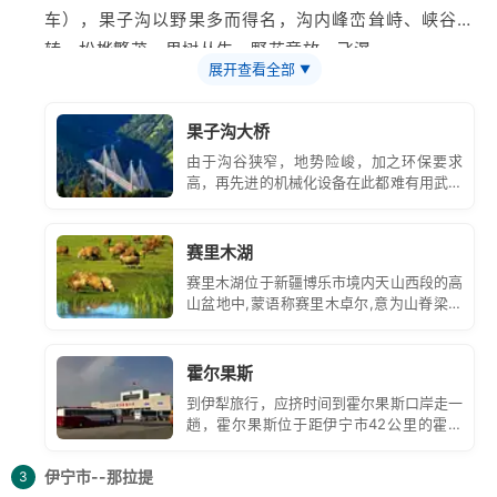
车），果子沟以野果多而得名，沟内峰峦耸峙、峡谷回
转、松桦繁茂、果树丛生、野花竞放、飞瀑
展开查看全部
▼
涌泉、风光秀丽，被清人祁韵士称为奇绝仙境。
赛里木
湖
：这里是
新疆
海拔最高、面积最大、风光秀丽的高山湖
果子沟大桥
泊，又是大西洋暖湿气流最后眷顾的地方， 因此有大西
由于沟谷狭窄，地势险峻，加之环保要求
洋最后一滴眼泪的说法。湖滨绿草如茵，鲜花繁茂，湖水
高，再先进的机械化设备在此都难有用武之
清澈湛蓝，远岸雪峰分立，林海叠 峰，湖边的草场，山
地。在天山山脉的崇山峻岭之中，十几公里
的地方挤着五个合同段，生产施工场地和驻
坡上的毡房错落，牛羊如云似锦。 薰衣草园：这里地处
地互相交错，施工道路互相穿插，运材料、
赛里木湖
天山北麓伊犁河谷，与世界著名熏衣草原产地
法国
普罗旺
运设备也都得靠现场指挥，否则就乱成一
赛里木湖位于新疆博乐市境内天山西段的高
团。
斯的地理位置、气候条件和 土壤环境非常相似，土壤肥
山盆地中,蒙语称赛里木卓尔,意为山脊梁上
力中等，耕层结构良好，适宜薰衣草生长，因而伊犁活成
的湖。赛里木湖风景区是以塞里木湖为中
心,包括湖周围风光旖旎的山地森林和湖滨
的熏衣草，是全世界 继法国普罗旺斯、
日本
富良野之后
草原,组成一个湖泊型风景名胜区。
霍尔果斯
的第三大熏衣草种植基地，也是中国惟一的熏衣草主产
到伊犁旅行，应挤时间到霍尔果斯口岸走一
地。见过伊犁熏 衣草花田的游客大都有这样的感觉:天然
趟，霍尔果斯位于距伊宁市42公里的霍城
去雕饰，毫不矫揉造作，是纯粹的原生态。霍城薰衣草叶
县境内，在中国与哈萨克斯坦的边境上，它
是新疆与中亚各国通商的重要口岸，与红其
形花色优 美典雅，蓝紫色花序颖长秀丽，特殊的香气气
伊宁市--那拉提
3
拉甫、阿拉山口并列为新疆向第三国人开放