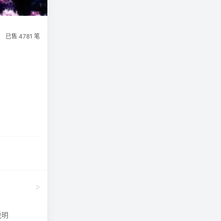
已售 4781 笔
>
说明