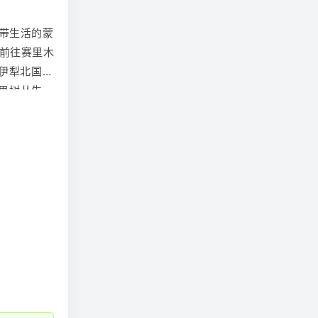
袖为主，但
带生活的蒙
车前往
赛里木
伊犁
北国的
果树丛生、
神秘美丽的
两边云杉和
湖的水或未
茵、黄花遍
卷，可以使
从七千多万
。后回伊宁
00:00）
袖为主，但