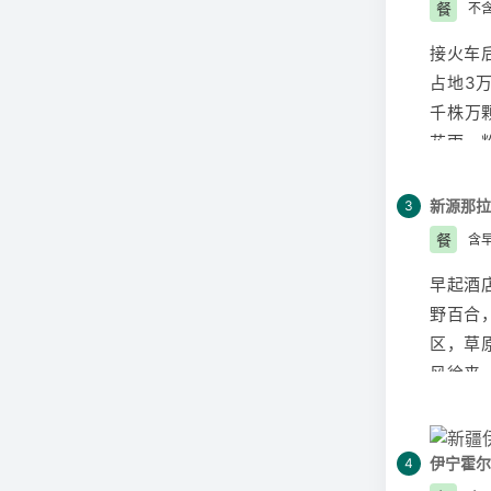
时。乌
餐
不含
接火车
占地3
千株万
花雨，
达新源
交通提示
新源
那拉
3
温馨提
餐
含早
遮阳帽
早起酒
野百合
区，草
风徐来
壮美的
族的热
交通提示
伊宁
霍尔
4