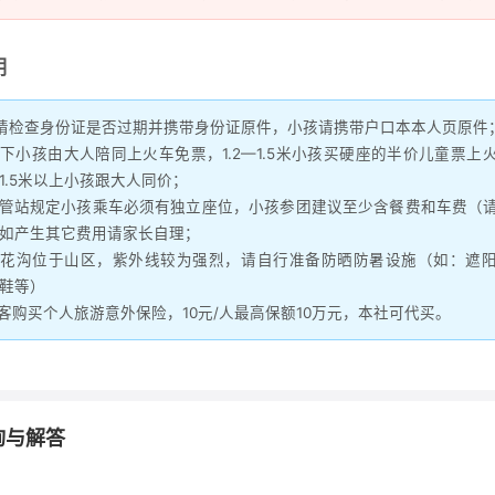
明
前请检查身份证是否过期并携带身份证原件，小孩请携带户口本本人页原件
2米以下小孩由大人陪同上火车免票，1.2—1.5米小孩买硬座的半价儿童票上
1.5米以上小孩跟大人同价；
运管站规定小孩乘车必须有独立座位，小孩参团建议至少含餐费和车费（
如产生其它费用请家长自理；
杏花沟位于山区，紫外线较为强烈，请自行准备防晒防暑设施（如：遮
鞋等）
游客购买个人旅游意外保险，10元/人最高保额10万元，本社可代买。
询与解答