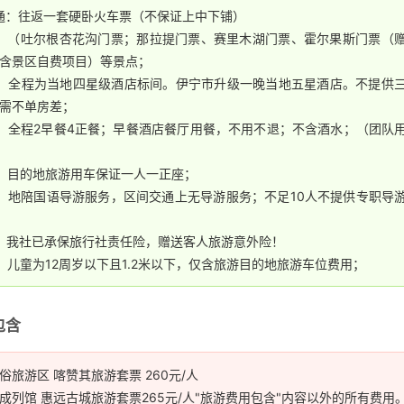
的温度较低，要注意保暖，建议携带长袖衣物。在当天上火车前请
通：往返一套硬卧火车票（不保证上中下铺）
品，以免有物品遗漏。
：（吐尔根杏花沟门票；那拉提门票、赛里木湖门票、霍尔果斯门票（
含景区自费项目）等景点；
：全程为当地四星级酒店标间。伊宁市升级一晚当地五星酒店。不提供
需不单房差；
：全程2早餐4正餐；早餐酒店餐厅用餐，不用不退；不含酒水；（团队
：目的地旅游用车保证一人一正座；
：地陪国语导游服务，区间交通上无导游服务；不足10人不提供专职导
：我社已承保旅行社责任险，赠送客人旅游意外险！
：儿童为12周岁以下且1.2米以下，仅含旅游目的地旅游车位费用；
包含
俗旅游区 喀赞其旅游套票 260元/人
成列馆 惠远古城旅游套票265元/人"旅游费用包含"内容以外的所有费用