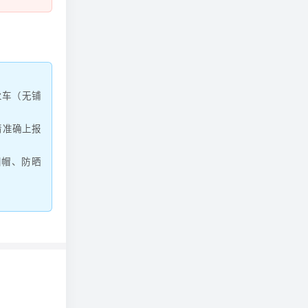
；
火车（无铺
请准确上报
阳帽、防晒