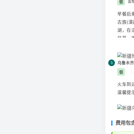
温馨提
餐
含
是晚间
早餐后
古族(
湖
，在
风景。
野花竞
【赛里
冷杉直
乌鲁木齐
5
融化的
餐
|
地、牛
火车到
人们充
温馨提
年前流
晚上乘
（具体发
交通提示
费用包
温馨提