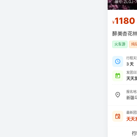
编号: ZLGJ-
1180
¥
醉美杏花林
火车游
纯
行程天
3 天
发团日
天天
报名地
新疆
最新团
天天
行