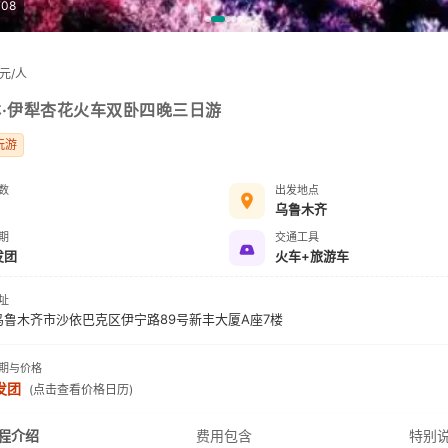
708
元/人
·伊犁杏花火车双卧四晚三日游
玩游
数
出发地点
乌鲁木齐
期
交通工具
发团
火车+旅游车
址
乌鲁木齐市沙依巴克区伊宁路89号新丰大厦A座7楼
期与价格
发团
(点击查看价格日历)
程介绍
费用包含
特别