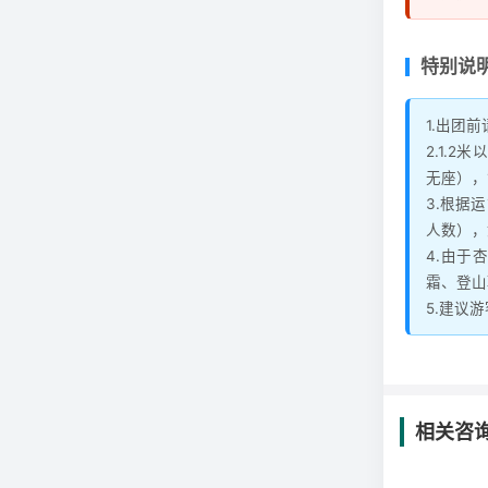
特别说
1.出团
2.1.
无座），
3.根据
人数），
4.由于
霜、登山
5.建议
相关咨