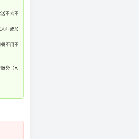
大家检查好
赠送不去不
三人间或加
用餐不用不
游服务（司
。