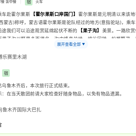
示：
新疆
早晚温差较大，海拔较高， 夏季气候炎热，要以棉织短
宿
早餐 含中餐
|
火车
的温度较低，要注意保暖，建议携带长袖衣物。
乘车赴霍尔果斯
【
霍尔果斯口岸
国门】
霍尔果斯是元明清以来该地
漠西蒙古)称呼，蒙古语霍尔果斯是驼队经过的地方(意指驼站)，乘
沿途我们可以沿途观赏延绵起伏不断的
【
果子沟
】
美景。一路欣赏
而果子沟以野果多而得名，沟内峰峦耸峙、峡谷回转、松桦繁茂、
展开查看全部
▼
放、飞瀑涌泉、风光秀丽，被清人祁韵士称为“奇绝仙境”。游览
木湖】
（参观1小时），此时的赛里木湖还是一个半融化的冰湖，
入云霄，远处雪山连绵，蔚为壮观，慢慢走在岸边，撩一把赛里木
冰雪，你触到了它跳动的脉搏。春季，湖畔广阔的草地上，牧草如
宿
羊如云、牧歌悠悠、毡房点点、构成一幅充满诗情画意的古丝路画
达
乌鲁木齐
后，本次旅行正式结束。
分领略回归自然的浪漫情怀与寒外独特的民族文化。而这一弯净海
示：在当天散团前请大家检查好随身物品，以免有物品遗漏。
淌到今天，不知道流淌着多少动人的故事，流淌着多少人类的向往
坐火车，次日抵达
乌鲁木齐
。
车时间，以当天导游或工作人员通知为准，一般发车时间为23:00-
：伊宁-赛里木湖150KM，约2.30小时
含
示：
新疆
早晚温差较大，海拔较高， 夏季气候炎热，要以棉织短