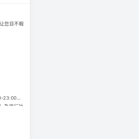
景让您目不暇
23:00）
）及
旅行社
与您取得联
行社不承担
应推后2小