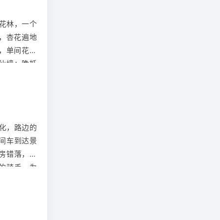
花林，一个
，杏花遍地
，单间花云
仙境；晚抵
设施（如：
化，路边的
间车到达景
房错落，清
的骑手，为
感受少数民