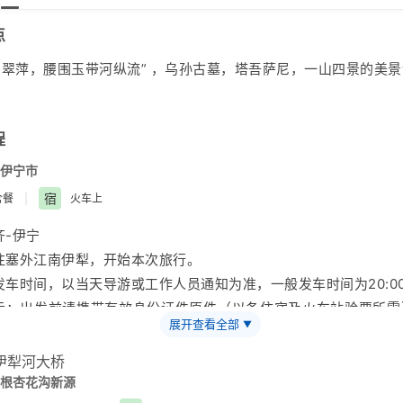
点
翠萍，腰围玉带河纵流” ，乌孙古墓，塔吾萨尼，一山四景的美
程
伊宁市
宿
含餐
|
火车上
齐
-伊宁
往塞外江南
伊犁
，开始本次旅行。
车时间，以当天导游或工作人员通知为准，一般发车时间为20:00-
示：出发前请携带有效身份证件原件（以备住宿及火车站验票所需
展开查看全部
▼
出团通知及游览行程；请保持手机开机状态，以便旅行社和导游
不可抗力因素（如飞机、火车晚点）造成的参观景点时间压缩，旅
带责任，敬请谅解。
新疆
与内地有两个小时的时差，作息时间相
根杏花沟
新源