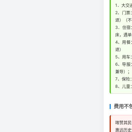
是晚间
1．大交
随身物
2、门票
退）（不
3．住宿
床，遇单
4、用餐
退）
5、用车
6、导服
兼导）；
7、保险
8、儿童
费用不
喀赞其民
惠远历史