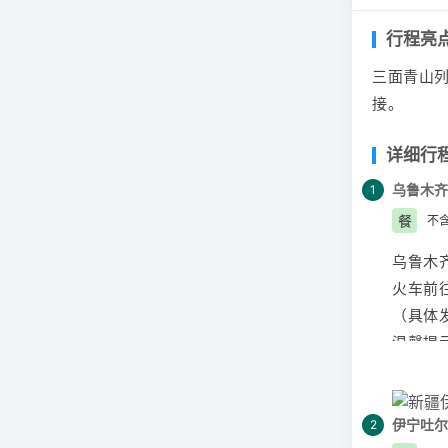
行程亮
三面青山列
接。
详细行
乌鲁木齐
1
餐
不
乌鲁木
火车前
（具体发
温馨提
提供的
系；因
相应连
伊宁
吐尔
2