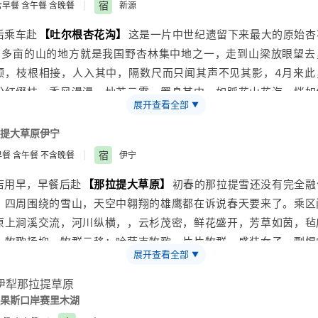
鲁木齐昼夜温差大，请游客准备好长袖外套。
宿
早餐 含午餐 含晚餐
|
新源
后乘车赴
【吐尔根杏花沟】
这是一片中世纪遗留下来最大的原始杏
万多亩的山的地方就是我国野杏林集中地之一，走到山梁放眼望去
颗，枝根相接，人入其中，隔数尺而只闻其声不见其影，4月来此
粉红缀枝，香风漫漫，灿若云霞，置身其中，如蹈花山花海，恍如
展开查看全部
▼
入住酒店。
：伊宁-吐尔根200KM，约3.50小时
提大草原
伊宁
示：由于杏花沟位于山区，紫外线较为强烈，请自行准备防晒防暑
宿
餐 含午餐 不含晚餐
|
伊宁
、防晒霜、登山鞋等）
店用早，早餐后赴
【
那拉提
大草原】
初春的那拉提雪还没有完全融
，四周围绕的雪山，天空中翱翔的雄鹰都在诉说春天要来了。乘区
原上涧溪交流，河川纵横，，云杉茂密，鲜花盛开，芳草如茵，毡
，牧歌扬抑，牧群云移；哈萨克牧歌，片片牧群，盛装女子，剽悍
展开查看全部
▼
大草原增添了盎然生机，喝奶茶，唱牧歌，和当地少数民族接触，
情。后乘车回伊宁市。
：那拉提-伊宁260KM，约4.50小时
果斯口岸
赛里木湖