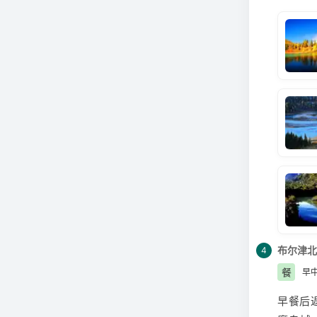
在白桦
原始部
后花园
奂的图
一支古
悍，善
散布村
神秘色
请依自
布尔津
北
4
餐
早
早餐后