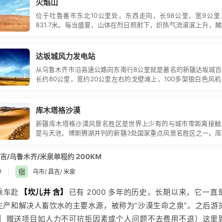
火焰山
塔格沙漠公园 含】
，进行滑沙、爬沙山等趣味游戏活动和骑骆驼
位于吐鲁番市东北10公里处，东西走向，长98公里，宽9公
费娱乐项目。 温馨提示：1、吐鲁番紫外线强温度高，请自备防
831.7米。每当盛夏，山体在烈日照射下，炽热气流滚滚上升，
观文物景点时禁止攀 爬古迹；在
坎儿井
禁止嬉水、洗手等不良行为
看似烈火在燃烧。
讳忌。2、行程可能会因天气、 路况等原因做相应调整，敬请谅解
达坂城风力发电站
从乌鲁木齐市沿高速公路向东南行8公里就是著名的新疆达坂城
长约80公里，宽约20公里左右的戈壁滩上，100多架银白色风
或成方阵，迎风而立，非常壮观。
库木塔格沙漠
新疆库木塔格沙漠风景名胜区是世界上少有的与城市零距离接触
是与天池、博斯腾湖并列的新疆3处国家重点风景名胜区之一。
位于新疆鄯善老城南端，站在城中就能看见金色大漠雄浑壮观的
吉/乌鲁木齐/米泉单程约 200KM
宿
中
|
乌市/ 昌吉/ 米泉
乘车赴
【
坎儿井
含】
已有 2000 多年的历史，长期以来，它一直
生产和解决人畜饮水的主要水源，被称为“沙漠生命之泉”。之后游
】
赠送项目如人力不可抗拒因素或个人问题不去费用不退）这里到