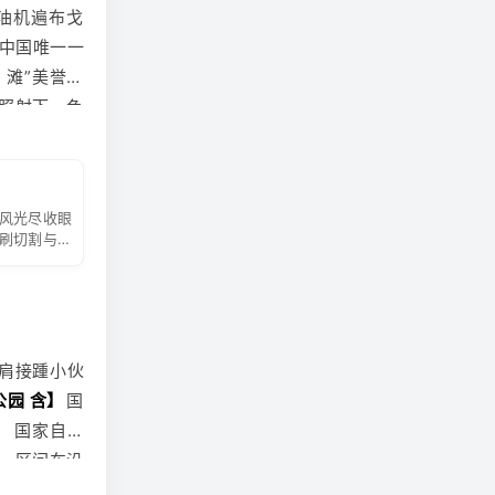
油机遍布戈
烈，早晚温
往中国唯一一
多吃水果。
 滩”美誉，
做好个人防
照射下，色
:此日车程时
差大，天气
风光尽收眼
刷切割与狂
肩接踵小伙
公园 含】
国
、 国家自然
。区间车沿
湖
】
风光。