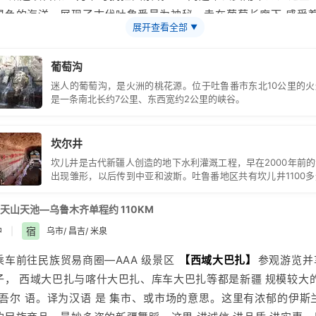
绿色的海洋，展现了古代
吐鲁番
最为神秘，走在葡萄长廊下,感受着
展开查看全部
▼
的风景幽寂,感受葡萄架下的惬意生活，然后走进
【吐鲁番维吾尔族家
，如人力不可抗拒因素或个人问题不去费用不退），了解最真实的维
葡萄沟
尝
新疆
瓜果、学习迷人的西域风情舞蹈，可与歌舞演员拍照留念。感
迷人的葡萄沟，是火洲的桃花源。位于吐鲁番市东北10公里的
意生活。晚入住酒店。 温馨提示：1、吐鲁番紫外线强温度高，
是一条南北长约7公里、东西宽约2公里的峡谷。
阳伞；参观文物景点时禁止攀 爬古迹；在坎儿井禁止嬉水、洗手等
当地民族讳忌。2、行程可能会因天气、 路况等原因做相应调整，
坎尔井
坎儿井是古代新疆人创造的地下水利灌溉工程，早在2000年前
出现雏形，以后传到中亚和波斯。吐鲁番地区共有坎儿井1100
量达2.94亿立方米，它是绿洲的生命之源。
天山天池—乌鲁木齐单程约 110KM
宿
中
|
乌市/ 昌吉/ 米泉
乘车前往民族贸易商圈—AAA 级景区
【西域大巴扎】
参观游览并
子， 西域大巴扎与
喀什
大巴扎、库车大巴扎等都是
新疆
规模较大的
维吾尔 语。译为汉语 是 集市、或市场的意思。这里有浓郁的伊斯