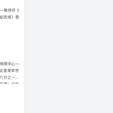
一晚待评 5
秘西域》歌
地理中心—
。这里是举世
六分之一。
风情！接机
供准确的联系
请注意查看出
供的出团通
间压缩，旅