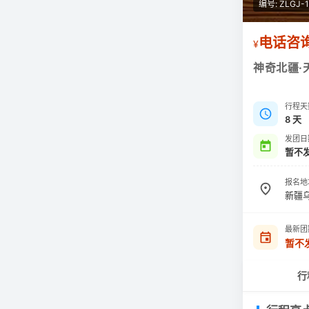
编号: ZLGJ-1
电话咨
¥
神奇北疆·
行程天
8 天
发团日
暂不
报名地
新疆
最新团
暂不
行