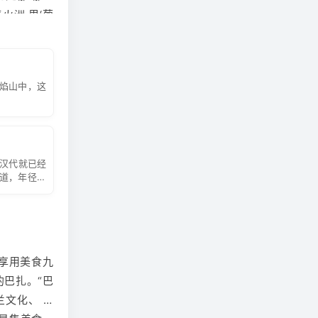
火洲 里‘葡
 访】
（赠
吾 尔族文
受 葡萄架
火焰山中，这
请自备防晒
不良行为；
敬请谅解
的汉代就已经
多道，年径流
享用美食九
巴扎。“巴
兰文化、 琳