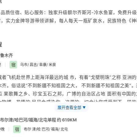
点
品质住宿、贴心服务：独家升级额尔齐斯河-冷水鱼宴，免费升级
宿，实力金牌导游带领讲解，每人每天一瓶矿泉水，民族特色《神
程
鲁木齐
宿
理
|
乌市/ 昌吉/ 阜康/ 米泉
或者飞机赴世界上距海洋最远的城 市，有着“戈壁明珠”之称
亚洲
的
木齐
。俗话说“不到
新疆
不知祖国之大， 不到新疆不知祖国之美”
瓜 果歌舞之乡、珍宝玉石之邦，广博的自治区占地 面积有中国的
大物博，热情的 民风会感染你，这里的一切会让您感受到不一样的
展开查看全部
▼
酒店，休息放松 心情准备开始愉快的旅程! 温馨提示：请务必提
并保持手机开机状况；以便当地
旅行社
工作人 员与您取得联系；
布尔津/哈巴河/福海/北屯单程 约 619KM
携带有效身份证件原件（以备住宿及火车站验票所需）及旅行 社提
宿
中晚
|
布尔 津/哈 巴河/ 福海/ 北屯
览行程；因不可抗力因素（如飞机、火车晚点）造成的参观景点时