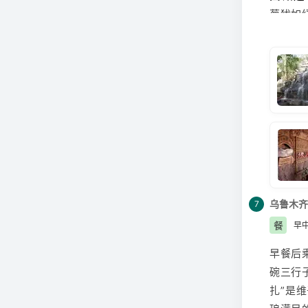
葱犹如
萄园’
送项目
化，品
下的惬
霜、遮
请注意
乌鲁木齐
7
餐
早
早餐后
碗三行
扎”是