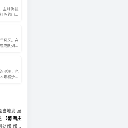
、沙漠卡丁
里，主峰海拔
晒霜、遮阳
赭红色的山体
；请注意当
。
百里风区。在
机或成队列，
的沙漠，也
库木塔格沙漠
无限风光。
是当地发 展
览
【葡 萄庄
处郁 郁葱