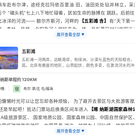
乘车赴
布尔津
，途经
克拉玛依
百里油 田，油田处处钻井林立，采
不承担相应连带责任，敬请谅解。新疆春季气温略低但紫外线照射强
万个 “磕头机”七上八下地忙碌着，犹如生命的脉搏在 跳跃。后前
天气干燥，请 依自身情况及时添减衣物，做好防晒措施，多喝水，
北冰洋的河流——
额尔齐斯河
，河畔的
【
五彩滩
含】
有“天下第一
于疫情期间特殊防疫要求，请带好畅行码/健康码，佩戴防护口罩，
流、森林、吊桥、夕阳及河心姐妹岛为一体。且在落日时分的阳光 
工作
展开查看全部
▼
、娇艳妩媚，是“
新疆
最美的雅丹地貌”。晚上入住酒店。 温馨提示
，如方便可自备充电宝及一些零食享用。紫外线照射强烈， 早晚温
五彩滩
请依自身情况及时添减衣物，做好防晒措施，多喝水，多吃水果。
五彩滩一河两岸，远眺南岸，有绿洲、沙漠与蓝色的天际相合，
底。北岸有悬崖的地形，山势起伏，颜色多变，在激流河水的冲
风侵蚀下，更显得地貌神奇，色彩艳丽，“五彩滩”因而得名。
纳斯单程约 120KM
宿
中晚
|
布尔 津/北 屯/福海
的慵懒时光可以让您忘却各种烦恼， 为了避开去景区与大批游客摩
 还是早起吧！抵达门票站后换乘区间车进入
【喀 纳斯湖国家森林
AA级
旅游
景区、 国家地质公园、国家森林公园、中国自然保护区
全国低碳旅游实验区、中国最美 湖泊，被誉为人间仙境、神的花园
展开查看全部
▼
河行驶，可观赏
【
卧龙湾
】
、
【
神仙湾
】
、
【
月亮湾
】
和
【
鸭泽