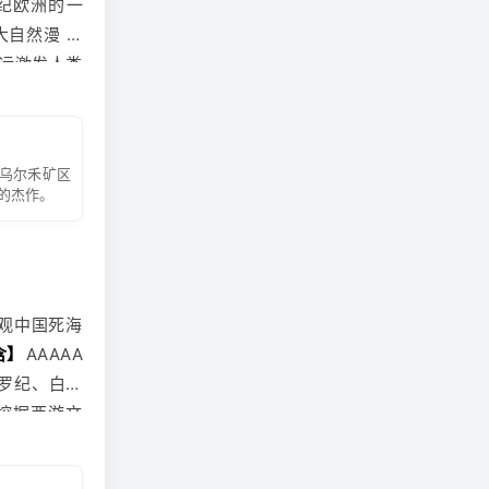
纪
欧洲
的一
大自然漫 长
运激发人类
后前往乌鲁
充电宝及一些
添减衣物，
乌尔禾矿区
的杰作。
观中国死海
含】
AAAAA
罗纪、白垩
挖掘西游文
汉代“西域
区-----