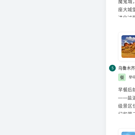
魔鬼城
座大城
进化过
太多的
木齐/
昌
零食享
做好防
乌鲁木齐
5
餐
早
早餐后
——
盐
级景区
纪和第
化，打
36 国