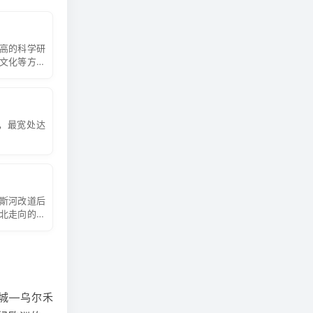
塞湖区探寻
，尽享神仙
高的科学研
一幅美轮美
文化等方面
。
图瓦人
是
他们勇敢强
垒起的木屋
宽，最宽处达
湖一样充满
天气干燥，
斯河改道后
北走向的宽
城—
乌尔禾