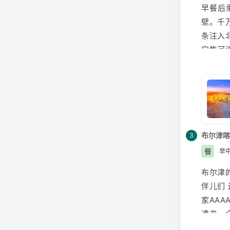
早餐后
行 社
壁。千
差大，
条注入
注：由
它集河
疫消杀
彩斑斓
间较长
干燥，
布尔津
喀
3
餐
早
布尔津
伴儿们
家AAA
遗产、
喀纳斯