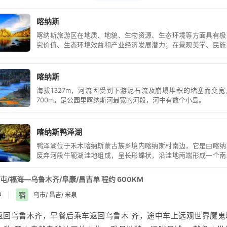
林和中国唯一的西伯利亚泰加林走 廊中漫步，在中国最深的冰碛堰
喀纳斯
落、湖怪、浮木、佛光及变色之谜。 置身东方瑞士的炫美风光之中
喀纳斯旅游区在地质、地貌、生物资源、生态环境等方面具有极
的舒适与悠闲。嫩绿的草原以及图瓦 人星星点点的小木屋，构成了
究价值、生态环境效益和产业经济发展潜力；在景观美学、民族
画，堪称人间仙境。感受民族风俗， 聆听天籁之音“苏尔”乐器演奏
具有很高的旅游开发价值。
老的民族,以游牧、狩猎为生。近 四百年来，定居喀纳斯湖畔，
喀纳斯
骑术、滑雪，能歌善舞，现基本保持 着比较原始的生活方式。原木
海拔1327m，河流因受到下游泥石流及崩塌堆积的堵塞而变
中，小桥流水、炊烟袅袅、奶酒飘香。 古朴的小村景致，象喀纳斯
700m，是公园里喀纳斯河最宽的河段，河中有数个小岛。
彩。晚入住酒店 温馨提示:景区里紫外线照射强烈，早晚温差大，
身情况及时添减衣物， 做好防晒措施，多喝水，多吃水果
喀纳斯鸭泽湖
鸭泽湖位于禾木喀纳斯蒙古族乡境内喀纳斯村南边，它是由喀纳
废弃河段牛轭湖洼地组成，呈长形蝶状，沿洼地南端形成一个南
浅湖泊。
屯/福海—乌鲁木齐/阜康/昌吉单 程约 600KM
宿
中
|
乌市/ 昌吉/ 米泉
返回
乌鲁木齐
，早餐后乘车返回乌鲁木 齐，途中车上远观世界魔鬼