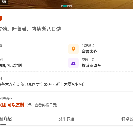
186
询
天池、吐鲁番、喀纳斯八日游
数
出发地点
乌鲁木齐
期
交通工具
发团,可以定制
旅游空调车
址
乌鲁木齐市沙依巴克区伊宁路89号新丰大厦A座7楼
期与价格
发团,可以定制
(点击查看价格日历)
程介绍
费用包含
特别