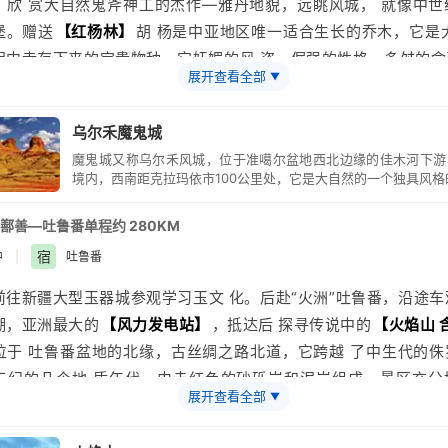
，欣 赏大自然鬼斧神工的杰作—雅丹地貌，远眺风城， 就像中世
堡。赠送
【红杨林】
胡 杨是中亚地区唯一适合生长的乔木，它是
程中幸存下来的宝贵物种。它妩媚的风 姿、倔强的性格、多舛的命
展开查看全部
▼
诗情与哲思。古往今来，胡杨已成为一 种精神而被人们所膜拜……
吉
酒店入住休息。 温馨提示:此日车程时间较长，如方便可自备
乌尔禾魔鬼城
用。紫外线照射强烈， 早晚温差大，天气干燥，请依自身情况及时
魔鬼城又称乌尔禾风城，位于准噶尔盆地西北边缘的佳木河下游
晒措施，多喝水，多吃水果。
境内，西南距克拉玛依市100公里处，它是大自然的一个独具风格
鄯善—吐鲁番单程约 280KM
宿
中
|
吐鲁番
前往
新疆
大型玉器城参观学习玉文 化。后赴“火洲”
吐鲁番
，沿途车
湖
，
亚洲
最大的
【
风力发电站
】
，抵达后 探寻传说中的
【
火焰山
位于 吐鲁番盆地的北缘，古丝绸之路北道，它跨越 了中生代的侏
三纪的几个地 质年代，由赤红色的砂砾岩和泥岩组成。景区充分
展开查看全部
▼
造国内首家全景 式“梦幻西游”主题
旅游
区。后乘车赴鄯善，这里是
”中的“楼兰 古国”遗址。游览世界上距离城市最近的国家 4A 级风景