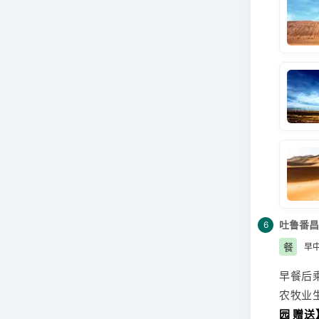
【库木
车等自
伞；参
地民族
吐鲁番
昌
6
餐
早
早餐后
农牧业
园 赠送