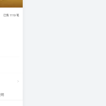
已售 1119 笔
>
说明