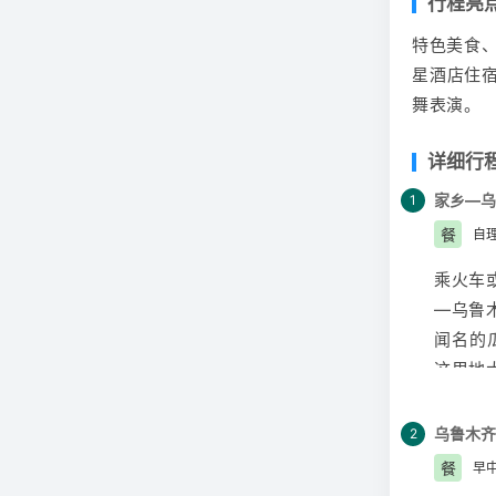
行程亮
特色美食、
星酒店住
舞表演。
详细行
家乡—乌
1
餐
自
乘火车
—
乌鲁
闻名的
这里地
后入住
方式，
乌鲁木齐
2
发前请
餐
早
知及游